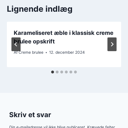
Lignende indlæg
Karameliseret æble i klassisk creme
brulee opskrift
Af
Creme brulee
12. december 2024
Skriv et svar
Din e-mailadresse vil ikke blive publiceret.
Krævede felter