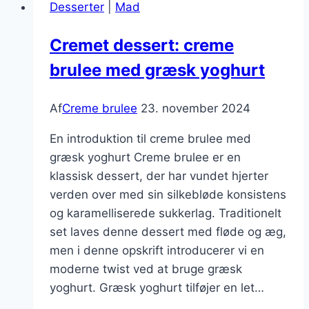
Desserter
|
Mad
uden
æg
Cremet dessert: creme
og
brulee med græsk yoghurt
mælk
Af
Creme brulee
23. november 2024
En introduktion til creme brulee med
græsk yoghurt Creme brulee er en
klassisk dessert, der har vundet hjerter
verden over med sin silkebløde konsistens
og karamelliserede sukkerlag. Traditionelt
set laves denne dessert med fløde og æg,
men i denne opskrift introducerer vi en
moderne twist ved at bruge græsk
yoghurt. Græsk yoghurt tilføjer en let…