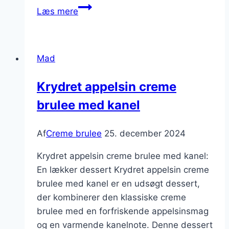
Cremet
Læs mere
dessert:
creme
brulee
Mad
med
græsk
Krydret appelsin creme
yoghurt
brulee med kanel
Af
Creme brulee
25. december 2024
Krydret appelsin creme brulee med kanel:
En lækker dessert Krydret appelsin creme
brulee med kanel er en udsøgt dessert,
der kombinerer den klassiske creme
brulee med en forfriskende appelsinsmag
og en varmende kanelnote. Denne dessert