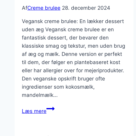
Af
Creme brulee
28. december 2024
Vegansk creme brulee: En lækker dessert
uden æg Vegansk creme brulee er en
fantastisk dessert, der bevarer den
klassiske smag og tekstur, men uden brug
af æg og mælk. Denne version er perfekt
til dem, der følger en plantebaseret kost
eller har allergier over for mejeriprodukter.
Den veganske opskrift bruger ofte
ingredienser som kokosmælk,
mandelmælk…
Vegansk
Læs mere
twist:
creme
brulee