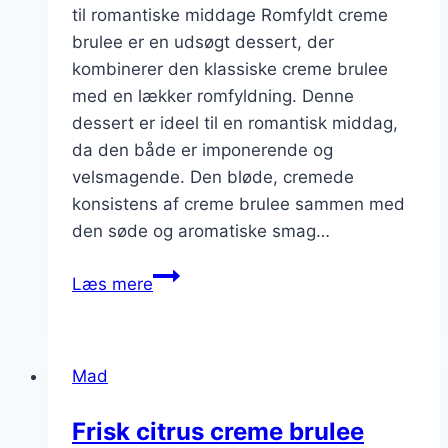
til romantiske middage Romfyldt creme
brulee er en udsøgt dessert, der
kombinerer den klassiske creme brulee
med en lækker romfyldning. Denne
dessert er ideel til en romantisk middag,
da den både er imponerende og
velsmagende. Den bløde, cremede
konsistens af creme brulee sammen med
den søde og aromatiske smag…
Romfyldt
Læs mere
creme
brulee
til
Mad
romantisk
middag
Frisk citrus creme brulee