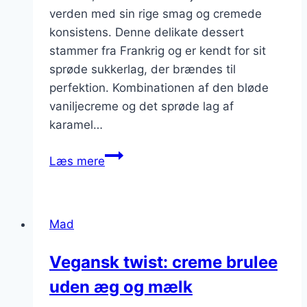
verden med sin rige smag og cremede
konsistens. Denne delikate dessert
stammer fra Frankrig og er kendt for sit
sprøde sukkerlag, der brændes til
perfektion. Kombinationen af den bløde
vaniljecreme og det sprøde lag af
karamel…
Søde
Læs mere
drømme:
Creme
brulee
Mad
opskrift
med
Vegansk twist: creme brulee
kokosflager
uden æg og mælk