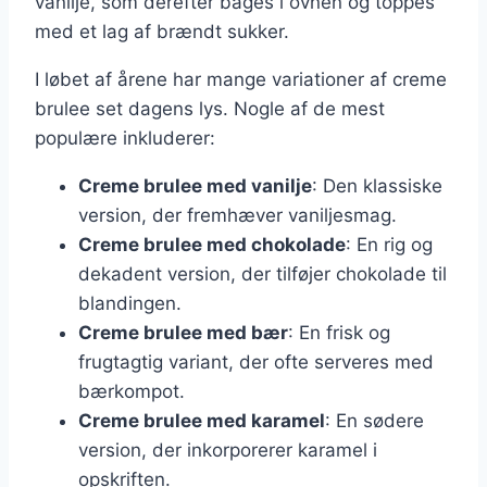
vanilje, som derefter bages i ovnen og toppes
med et lag af brændt sukker.
I løbet af årene har mange variationer af creme
brulee set dagens lys. Nogle af de mest
populære inkluderer:
Creme brulee med vanilje
: Den klassiske
version, der fremhæver vaniljesmag.
Creme brulee med chokolade
: En rig og
dekadent version, der tilføjer chokolade til
blandingen.
Creme brulee med bær
: En frisk og
frugtagtig variant, der ofte serveres med
bærkompot.
Creme brulee med karamel
: En sødere
version, der inkorporerer karamel i
opskriften.