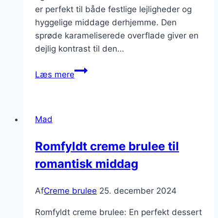
er perfekt til både festlige lejligheder og
hyggelige middage derhjemme. Den
sprøde karameliserede overflade giver en
dejlig kontrast til den…
Krydret
Læs mere
appelsin
creme
brulee
Mad
med
kanel
Romfyldt creme brulee til
romantisk middag
Af
Creme brulee
25. december 2024
Romfyldt creme brulee: En perfekt dessert