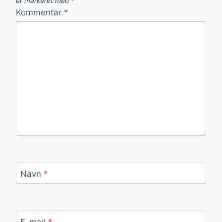
er markeret med
*
Kommentar
*
Navn
*
E-mail
*