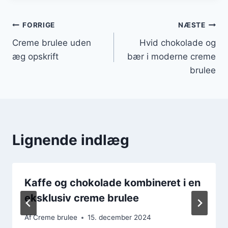
Indlægsnavigation
FORRIGE
NÆSTE
Creme brulee uden
Hvid chokolade og
æg opskrift
bær i moderne creme
brulee
Lignende indlæg
Kaffe og chokolade kombineret i en
eksklusiv creme brulee
Af
Creme brulee
15. december 2024