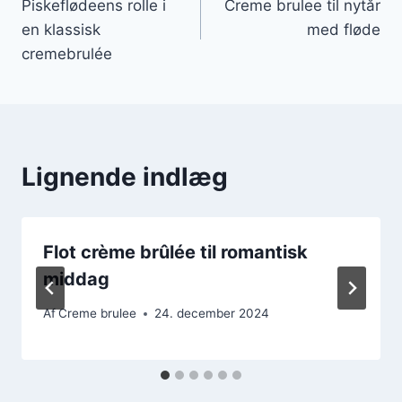
Piskeflødeens rolle i
Creme brulee til nytår
en klassisk
med fløde
cremebrulée
Lignende indlæg
Flot crème brûlée til romantisk
middag
Af
Creme brulee
24. december 2024