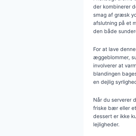
der kombinerer d
smag af græsk yog
afslutning på et m
den både sundere
For at lave denne
æggeblommer, suk
involverer at va
blandingen bages 
en dejlig syrligh
Når du serverer 
friske bær eller 
dessert er ikke ku
lejligheder.