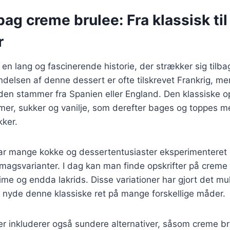
bag creme brulee: Fra klassisk t
r
n lang og fascinerende historie, der strækker sig tilbage
delsen af denne dessert er ofte tilskrevet Frankrig, me
en stammer fra Spanien eller England. Den klassiske op
er, sukker og vanilje, som derefter bages og toppes me
kker.
har mange kokke og dessertentusiaster eksperimenteret 
smagsvarianter. I dag kan man finde opskrifter på crem
ime og endda lakrids. Disse variationer har gjort det mul
 nyde denne klassiske ret på mange forskellige måder.
er inkluderer også sundere alternativer, såsom creme b