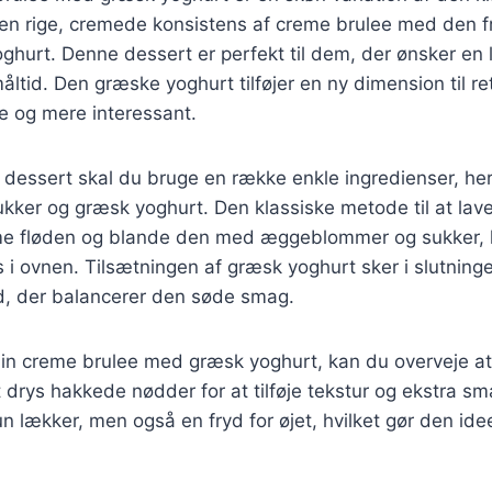
en rige, cremede konsistens af creme brulee med den fr
hurt. Denne dessert er perfekt til dem, der ønsker en 
åltid. Den græske yoghurt tilføjer en ny dimension til ret
 og mere interessant.
 dessert skal du bruge en række enkle ingredienser, he
ker og græsk yoghurt. Den klassiske metode til at lav
rme fløden og blande den med æggeblommer og sukker, 
i ovnen. Tilsætningen af græsk yoghurt sker i slutningen
ed, der balancerer den søde smag.
din creme brulee med græsk yoghurt, kan du overveje a
et drys hakkede nødder for at tilføje tekstur og ekstra s
n lækker, men også en fryd for øjet, hvilket gør den ideel