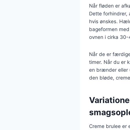
Når fløden er afk
Dette forhindrer,
hvis ønskes. Hæl
bageformen med v
ovnen i cirka 30-
Når de er færdige
timer. Når du er k
en brænder eller
den bløde, creme
Variatione
smagsopl
Creme brulee er e