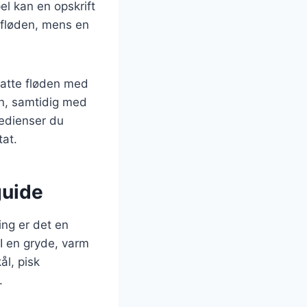
l kan en opskrift
 fløden, mens en
tatte fløden med
ten, samtidig med
redienser du
tat.
guide
ng er det en
 I en gryde, varm
ål, pisk
.