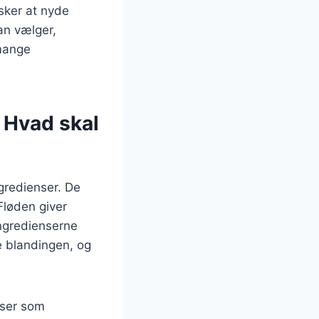
esker at nyde
an vælger,
 mange
: Hvad skal
gredienser. De
Fløden giver
ngredienserne
e blandingen, og
nser som