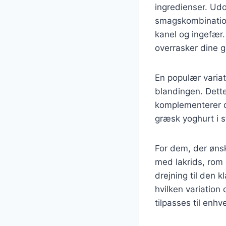
ingredienser. Ud
smagskombination
kanel og ingefær.
overrasker dine 
En populær variat
blandingen. Dette 
komplementerer d
græsk yoghurt i st
For dem, der ønsk
med lakrids, rom
drejning til den 
hvilken variation
tilpasses til enh