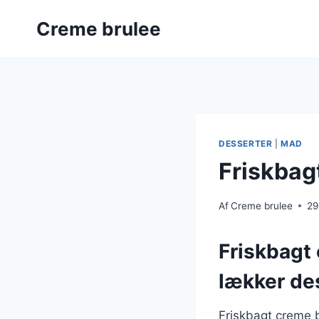
Fortsæt
Creme brulee
til
indhold
DESSERTER
|
MAD
Friskbag
Af
Creme brulee
29
Friskbagt
lækker de
Friskbagt creme b