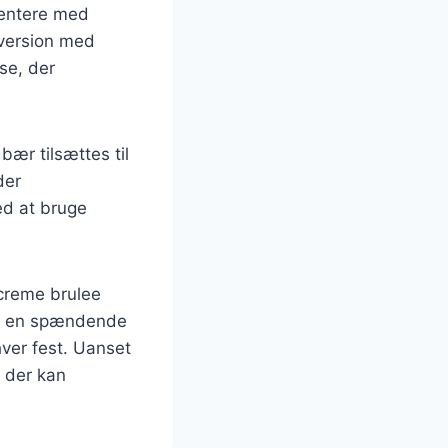
mentere med
 version med
se, der
bær tilsættes til
der
ed at bruge
 creme brulee
ive en spændende
hver fest. Uanset
, der kan