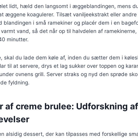
ølet lidt, hæld den langsomt i æggeblandingen, mens du
 at æggene koagulerer. Tilsæt vaniljeekstrakt eller andre
d blandingen i små ramekiner og placér dem i en bagefo
armt vand, så det når op til halvdelen af ramekinerne,
40 minutter.
, skal du lade dem køle af, inden du sætter dem i køles
lar til at servere, drys et lag sukker over toppen og kar
 under ovnens grill. Server straks og nyd den sprøde 
de fyldning.
r af creme brulee: Udforskning a
evelser
n alsidig dessert, der kan tilpasses med forskellige sm