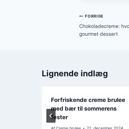
Indlægsnavi
FORRIGE
Chokoladecreme: hvo
gourmet dessert
Lignende indlæg
ng til
Forfriskende creme brulee
creme
med bær til sommerens
fester
mber 2024
Af
Creme brulee
22. december 2024