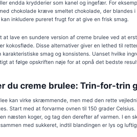
ler endda krydderier som kanel og ingefær. For eksempe
med chokolade kræve smeltet chokolade, der blandes i
kan inkludere pureret frugt for at give en frisk smag.
t at lave en sundere version af creme brulee ved at ers
er kokosfløde. Disse alternativer giver en lethed til ret
 karakteristiske smag og konsistens. Uanset hvilke ing
tigt at følge opskriften nøje for at opnå det bedste resul
r du creme brulee: Trin-for-trin 
ulee kan virke skræmmende, men med den rette vejledni
oces. Start med at forvarme ovnen til 150 grader Celsius.
 den næsten koger, og tag den derefter af varmen. I en sk
mmen med sukkeret, indtil blandingen er lys og luftig