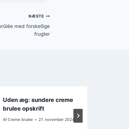
NÆSTE
brûlée med forskellige
frugter
Uden æg: sundere creme
Frugti
brulee opskrift
hindbæ
Af
Creme brulee
27. november 2024
Af
Creme b