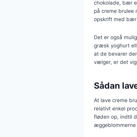
chokolade, bær el
på creme brulee 
opskrift med bær 
Det er også mulig
græsk yoghurt ell
at de bevarer den
vælger, er det vig
Sådan lave
At lave creme br
relativt enkel pr
fløden op, indtil
æggeblommerne sa