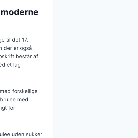
il moderne
 til det 17.
n der er også
skrift består af
d et lag
med forskellige
e brulee med
igt for
rulee uden sukker