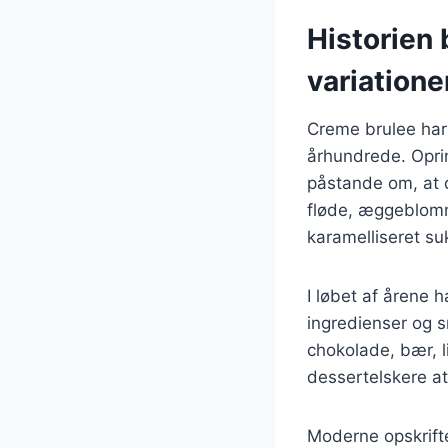
Historien 
variatione
Creme brulee har e
århundrede. Oprin
påstande om, at d
fløde, æggeblomm
karamelliseret su
I løbet af årene 
ingredienser og 
chokolade, bær, l
dessertelskere at
Moderne opskrift