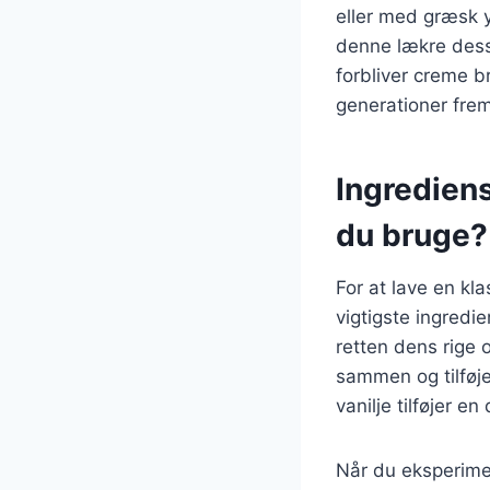
eller med græsk y
denne lækre dess
forbliver creme b
generationer fre
Ingrediens
du bruge?
For at lave en k
vigtigste ingredi
retten dens rige
sammen og tilføj
vanilje tilføjer en
Når du eksperimen