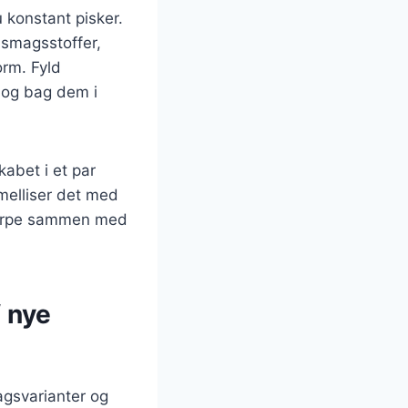
 konstant pisker.
 smagsstoffer,
rm. Fyld
 og bag dem i
kabet i et par
amelliser det med
skorpe sammen med
f nye
agsvarianter og