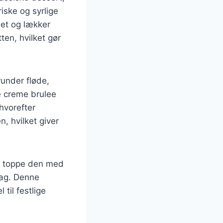
iske og syrlige
let og lækker
ten, hvilket gør
runder fløde,
e creme brulee
hvorefter
, hvilket giver
t toppe den med
mag. Denne
 til festlige