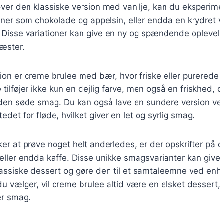
over den klassiske version med vanilje, kan du eksperi
er som chokolade og appelsin, eller endda en krydret
 Disse variationer kan give en ny og spændende oplevel
gæster.
ion er creme brulee med bær, hvor friske eller purerede 
tilføjer ikke kun en dejlig farve, men også en friskhed, 
en søde smag. Du kan også lave en sundere version v
edet for fløde, hvilket giver en let og syrlig smag.
er at prøve noget helt anderledes, er der opskrifter på
 eller endda kaffe. Disse unikke smagsvarianter kan g
klassiske dessert og gøre den til et samtaleemne ved en
 du vælger, vil creme brulee altid være en elsket dessert
ver smag.