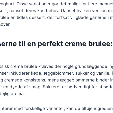
oghurt. Disse variationer gør det muligt for flere menn
ert, uanset deres kostbehov. Uanset hvilken version m
rulee en tidløs dessert, der fortsat vil glæde ganerne i
mover.
erne til en perfekt creme brulee
lassisk creme brulee kræves der nogle grundlæggende in
enser inkluderer fløde, æggeblommer, sukker og vanilje. 
 og cremede konsistens, mens æggeblommerne binder i
er en dybde af smag. Sukkeret er nødvendigt for at sød
 dejlig aroma.
terer med forskellige varianter, kan du tilføje ingredie