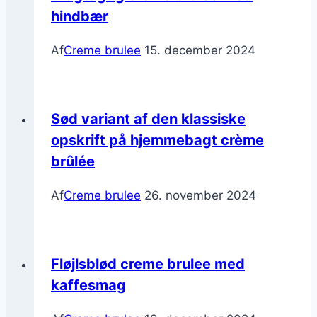
hindbær
Af
Creme brulee
15. december 2024
Sød variant af den klassiske
opskrift på hjemmebagt crème
brûlée
Af
Creme brulee
26. november 2024
Fløjlsblød creme brulee med
kaffesmag