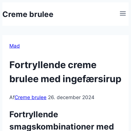
Fortsæt
Creme brulee
til
indhold
Mad
Fortryllende creme
brulee med ingefærsirup
Af
Creme brulee
26. december 2024
Fortryllende
smagskombinationer med