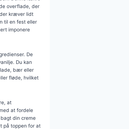
de overflade, der
der kræver lidt
il en fest eller
kert imponere
ngredienser. De
anilje. Du kan
lade, bær eller
ler fløde, hvilket
re, at
 med at fordele
r bagt din creme
t på toppen for at