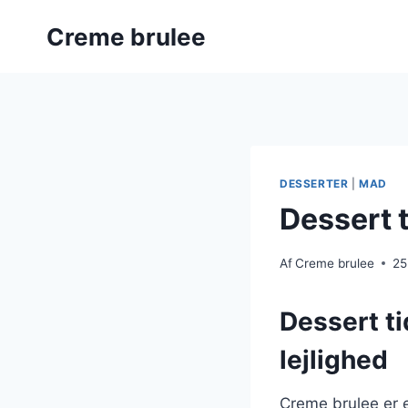
Fortsæt
Creme brulee
til
indhold
DESSERTER
|
MAD
Dessert 
Af
Creme brulee
25
Dessert ti
lejlighed
Creme brulee er e