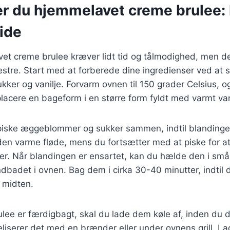
r du hjemmelavet creme brulee: 
uide
et creme brulee kræver lidt tid og tålmodighed, men de
stre. Start med at forberede dine ingredienser ved at 
er og vanilje. Forvarm ovnen til 150 grader Celsius, o
lacere en bageform i en større form fyldt med varmt va
 piske æggeblommer og sukker sammen, indtil blandingen 
den varme fløde, mens du fortsætter med at piske for a
r. Når blandingen er ensartet, kan du hælde den i små
dbadet i ovnen. Bag dem i cirka 30-40 minutter, indtil 
i midten.
lee er færdigbagt, skal du lade dem køle af, inden du 
iserer det med en brænder eller under ovnens grill. La