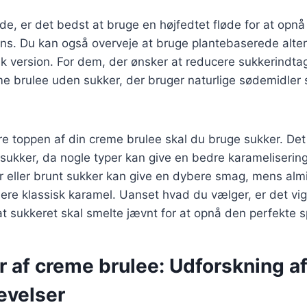
de, er det bedst at bruge en højfedtet fløde for at opn
s. Du kan også overveje at bruge plantebaserede altern
 version. For dem, der ønsker at reducere sukkerindtag
me brulee uden sukker, der bruger naturlige sødemidler 
re toppen af din creme brulee skal du bruge sukker. Det e
 sukker, da nogle typer kan give en bedre karameliserin
eller brunt sukker kan give en dybere smag, mens almi
ere klassisk karamel. Uanset hvad du vælger, er det vig
 sukkeret skal smelte jævnt for at opnå den perfekte s
r af creme brulee: Udforskning a
evelser