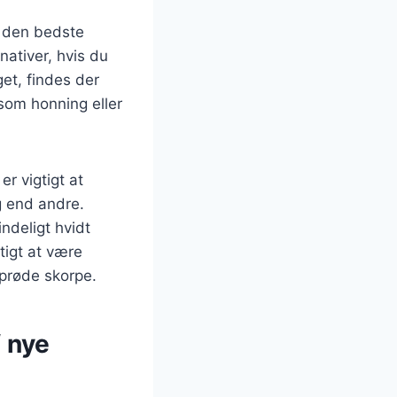
å den bedste
ativer, hvis du
et, findes der
som honning eller
r vigtigt at
g end andre.
ndeligt hvidt
tigt at være
prøde skorpe.
f nye