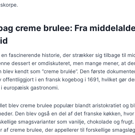
skorpe.
bag creme brulee: Fra middelalder
id
en fascinerende historie, der strækker sig tilbage til m
enne dessert er omdiskuteret, men mange mener, at de
n blev kendt som “creme brulée”. Den første dokumenter
offentliggjort i en fransk kogebog i 1691, hvilket gør den
 i europæisk gastronomi.
allet blev creme brulee populær blandt aristokratiet og b
igheder. Den blev også en del af det franske køkken, hvo
skellige smagsvarianter som vanilje, chokolade og frugt.
er af creme brulee, der appellerer til forskellige smagsl