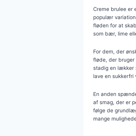
Creme brulee er e
populær variation
fløden for at sk
som bær, lime elle
For dem, der øns
fløde, der bruger
stadig en lækker
lave en sukkerfri
En anden spænden
af smag, der er pe
følge de grundlæg
mange muligheder