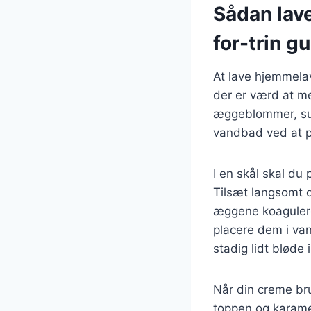
Sådan lave
for-trin g
At lave hjemmelav
der er værd at me
æggeblommer, sukk
vandbad ved at p
I en skål skal du
Tilsæt langsomt 
æggene koagulere
placere dem i van
stadig lidt bløde 
Når din creme bru
toppen og karamel