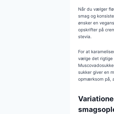
Når du vælger flø
smag og konsisten
ønsker en vegansk
opskrifter på cre
stevia.
For at karamelise
vælge det rigtige
Muscovadosukker 
sukker giver en m
opmærksom på, at
Variatione
smagsopl