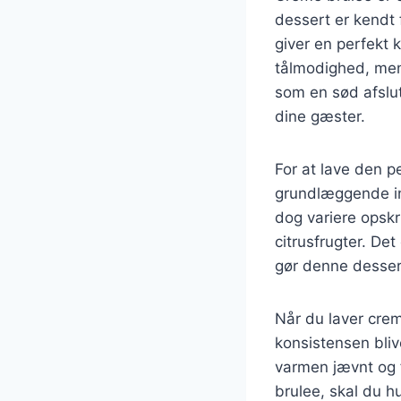
dessert er kendt
giver en perfekt 
tålmodighed, men 
som en sød afslu
dine gæster.
For at lave den p
grundlæggende in
dog variere opskr
citrusfrugter. Det
gør denne dessert
Når du laver creme
konsistensen bliv
varmen jævnt og f
brulee, skal du h