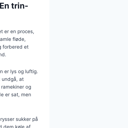
En trin-
t er en proces,
samle fløde,
g forbered et
nd.
er lys og luftig.
t undgå, at
 ramekiner og
de er sat, men
drysser sukker på
d dem køle af