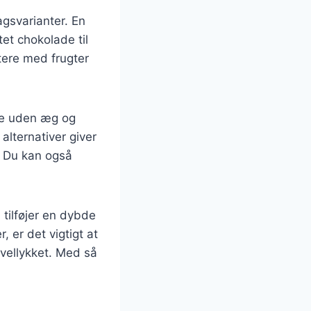
agsvarianter. En
et chokolade til
tere med frugter
lee uden æg og
alternativer giver
. Du kan også
tilføjer en dybde
, er det vigtigt at
 vellykket. Med så