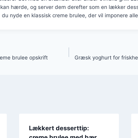
t kan hærde, og server dem derefter som en lækker des
n du nyde en klassisk creme brulee, der vil imponere alle
gation
reme brulee opskrift
Græsk yoghurt for friskhe
Lækkert desserttip:
creme brulee med bær