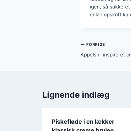
igen, så sukkere
enkle opskrift ka
Indlægsnavi
FORRIGE
Appelsin-inspireret c
Lignende indlæg
i
Piskefløde i en lækker
ee
klassisk creme brulee