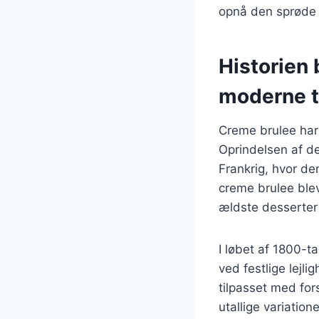
opnå den sprøde 
Historien 
moderne t
Creme brulee har 
Oprindelsen af d
Frankrig, hvor de
creme brulee blev 
ældste desserter
I løbet af 1800-t
ved festlige lejl
tilpasset med for
utallige variation