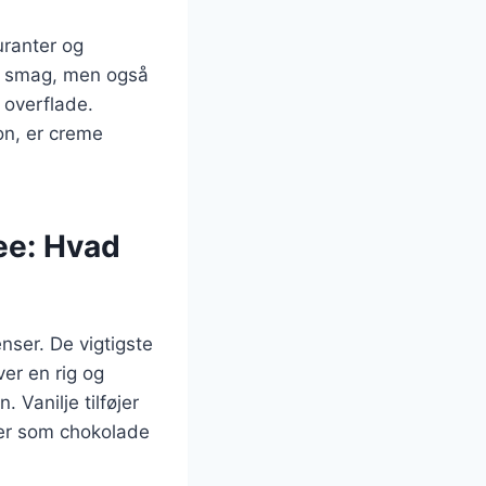
uranter og
re smag, men også
 overflade.
on, er creme
ee: Hvad
nser. De vigtigste
er en rig og
anilje tilføjer
er som chokolade