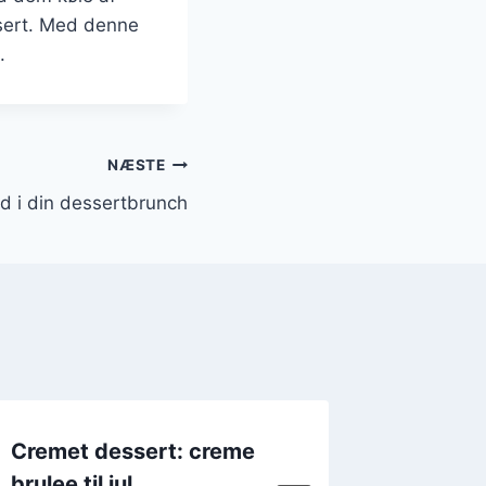
sert. Med denne
.
NÆSTE
d i din dessertbrunch
Cremet dessert: creme
Krydred
brulee til jul
creme b