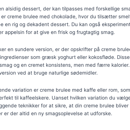
n alsidig dessert, der kan tilpasses med forskellige sm
 er creme brulee med chokolade, hvor du tilsætter smelt
abe en rig og dekadent dessert. Du kan også eksperimen
r appelsin for at give en frisk og frugtagtig smag.
ker en sundere version, er der opskrifter på creme bru
 ingredienser som græsk yoghurt eller kokosfløde. Disse 
 smag og en cremet konsistens, men med færre kalorier
 version ved at bruge naturlige sødemidler.
de variation er creme brulee med kaffe eller rom, som 
rfekt til kaffeelskere. Uanset hvilken variation du vælger
gende teknikker for at sikre, at din creme brulee bliver
 er der altid en ny smagsoplevelse at udforske.