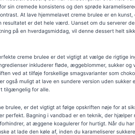
 for sin cremede konsistens og den sprøde karamelisere
kontrast. At lave hjemmelavet creme brulee er en kunst, 
resultatet er det hele værd. Uanset om du serverer den t
tning på en hverdagsmiddag, vil denne dessert helt sik
erfekte creme brulee er det vigtigt at vælge de rigtige i
gredienser inkluderer fløde, æggeblommer, sukker og v
iften ved at tilføje forskellige smagsvarianter som choko
 er også muligt at lave en sundere version uden sukker el
 tilgængelig for alle.
 brulee, er det vigtigt at følge opskriften nøje for at sik
er perfekt. Bagning i vandbad er en teknik, der hjælper
orhindrer, at æggene koagulerer for hurtigt. Når du ha
uske at lade den køle af, inden du karameliserer sukkere