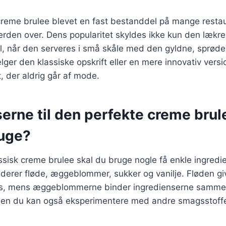
 creme brulee blevet en fast bestanddel på mange resta
rden over. Dens popularitet skyldes ikke kun den læk
l, når den serveres i små skåle med den gyldne, sprøde
er den klassiske opskrift eller en mere innovativ versi
, der aldrig går af mode.
erne til den perfekte creme brul
ruge?
assisk creme brulee skal du bruge nogle få enkle ingredie
uderer fløde, æggeblommer, sukker og vanilje. Fløden giv
s, mens æggeblommerne binder ingredienserne sammen. V
men du kan også eksperimentere med andre smagsstoff