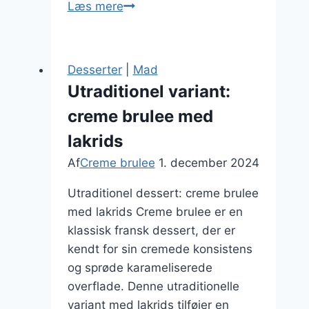
Cremet
Læs mere
dessert:
hvad
er
Desserter
|
Mad
fløde
Utraditionel variant:
i
creme brulee med
creme
brulee?
lakrids
Af
Creme brulee
1. december 2024
Utraditionel dessert: creme brulee
med lakrids Creme brulee er en
klassisk fransk dessert, der er
kendt for sin cremede konsistens
og sprøde karameliserede
overflade. Denne utraditionelle
variant med lakrids tilføjer en