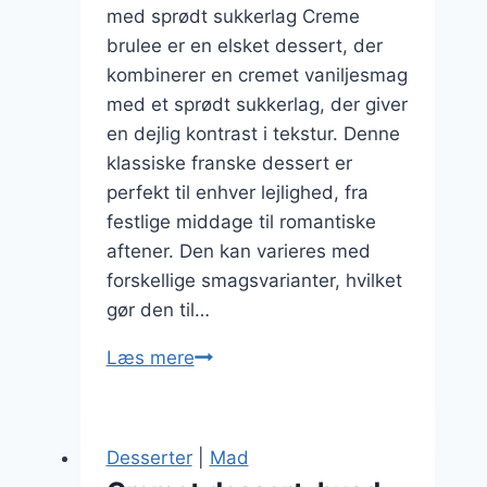
med sprødt sukkerlag Creme
brulee er en elsket dessert, der
kombinerer en cremet vaniljesmag
med et sprødt sukkerlag, der giver
en dejlig kontrast i tekstur. Denne
klassiske franske dessert er
perfekt til enhver lejlighed, fra
festlige middage til romantiske
aftener. Den kan varieres med
forskellige smagsvarianter, hvilket
gør den til…
Creme
Læs mere
brulee
med
sprødt
Desserter
|
Mad
sukkerlag