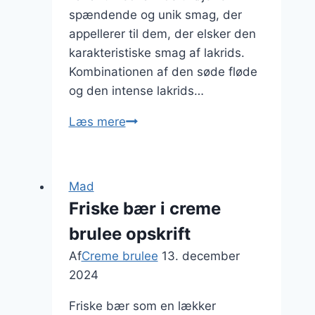
spændende og unik smag, der
appellerer til dem, der elsker den
karakteristiske smag af lakrids.
Kombinationen af den søde fløde
og den intense lakrids…
Utraditionel
Læs mere
variant:
creme
brulee
Mad
med
Friske bær i creme
lakrids
brulee opskrift
Af
Creme brulee
13. december
2024
Friske bær som en lækker