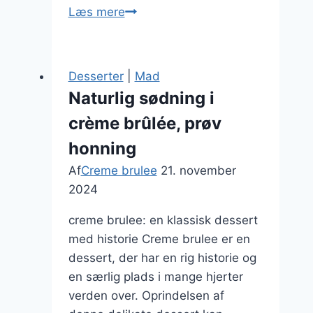
Klassisk
Læs mere
dessert:
creme
brulee
Desserter
|
Mad
med
Naturlig sødning i
mælk
crème brûlée, prøv
honning
Af
Creme brulee
21. november
2024
creme brulee: en klassisk dessert
med historie Creme brulee er en
dessert, der har en rig historie og
en særlig plads i mange hjerter
verden over. Oprindelsen af