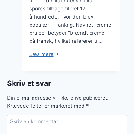
denne delikate dessert kan
spores tilbage til det 17.
århundrede, hvor den blev
populær i Frankrig. Navnet “creme
brulee” betyder “brændt creme”
på fransk, hvilket refererer til…
Naturlig
Læs mere
sødning
i
crème
Skriv et svar
brûlée,
prøv
Din e-mailadresse vil ikke blive publiceret.
honning
Krævede felter er markeret med
*