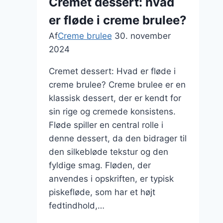
Cremet dessert: hvad
og
er fløde i creme brulee?
frugt
Af
Creme brulee
30. november
2024
Cremet dessert: Hvad er fløde i
creme brulee? Creme brulee er en
klassisk dessert, der er kendt for
sin rige og cremede konsistens.
Fløde spiller en central rolle i
denne dessert, da den bidrager til
den silkebløde tekstur og den
fyldige smag. Fløden, der
anvendes i opskriften, er typisk
piskefløde, som har et højt
fedtindhold,…