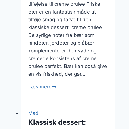
tilføjelse til creme brulee Friske
bær er en fantastisk måde at
tilføje smag og farve til den
klassiske dessert, creme brulee.
De syrlige noter fra bær som
hindbær, jordbær og blåbær
komplementerer den søde og
cremede konsistens af creme
brulee perfekt. Bær kan også give
en vis friskhed, der gør…
Friske
Læs mere
bær
i
creme
Mad
brulee
Klassisk dessert:
opskrift