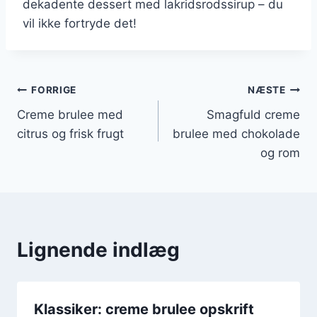
dekadente dessert med lakridsrodssirup – du
vil ikke fortryde det!
Indlægsnavigation
FORRIGE
NÆSTE
Creme brulee med
Smagfuld creme
citrus og frisk frugt
brulee med chokolade
og rom
Lignende indlæg
Klassiker: creme brulee opskrift