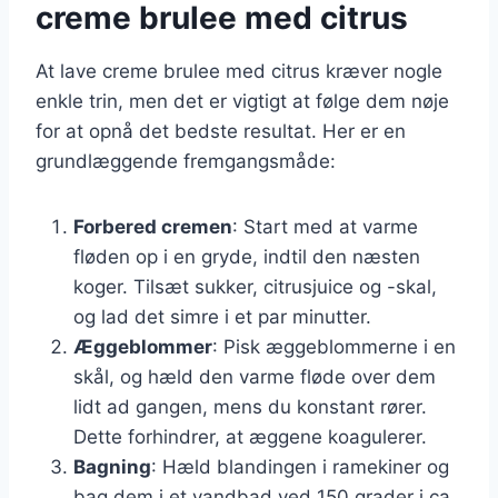
creme brulee med citrus
At lave creme brulee med citrus kræver nogle
enkle trin, men det er vigtigt at følge dem nøje
for at opnå det bedste resultat. Her er en
grundlæggende fremgangsmåde:
Forbered cremen
: Start med at varme
fløden op i en gryde, indtil den næsten
koger. Tilsæt sukker, citrusjuice og -skal,
og lad det simre i et par minutter.
Æggeblommer
: Pisk æggeblommerne i en
skål, og hæld den varme fløde over dem
lidt ad gangen, mens du konstant rører.
Dette forhindrer, at æggene koagulerer.
Bagning
: Hæld blandingen i ramekiner og
bag dem i et vandbad ved 150 grader i ca.