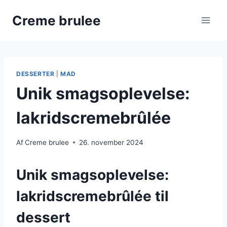
Fortsæt
Creme brulee
til
indhold
DESSERTER
|
MAD
Unik smagsoplevelse:
lakridscremebrûlée
Af
Creme brulee
26. november 2024
Unik smagsoplevelse:
lakridscremebrûlée til
dessert