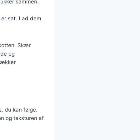
 sukker sammen.
e er sat. Lad dem
mpotten. Skær
øde og
lækker
s, du kan følge.
en og teksturen af