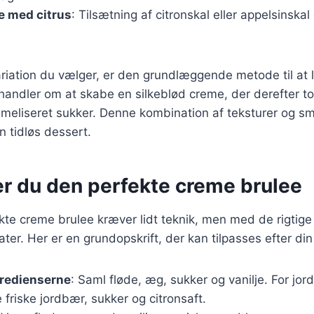
e med citrus
: Tilsætning af citronskal eller appelsinskal 
riation du vælger, er den grundlæggende metode til at 
andler om at skabe en silkeblød creme, der derefter t
rameliseret sukker. Denne kombination af teksturer og 
n tidløs dessert.
er du den perfekte creme brulee
kte creme brulee kræver lidt teknik, men med de rigtige
ater. Her er en grundopskrift, der kan tilpasses efter di
gredienserne
: Saml fløde, æg, sukker og vanilje. For j
 friske jordbær, sukker og citronsaft.