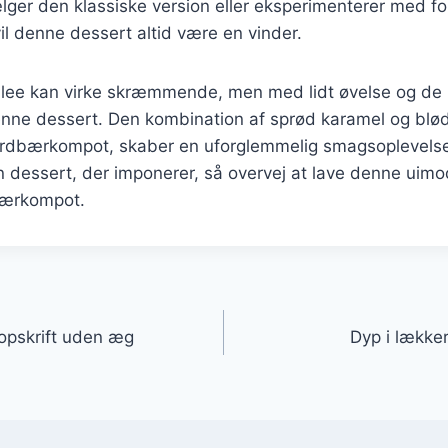
er den klassiske version eller eksperimenterer med for
il denne dessert altid være en vinder.
ulee kan virke skræmmende, men med lidt øvelse og de r
nne dessert. Den kombination af sprød karamel og bl
ordbærkompot, skaber en uforglemmelig smagsoplevels
n dessert, der imponerer, så overvej at lave denne uim
bærkompot.
gation
opskrift uden æg
Dyp i lække