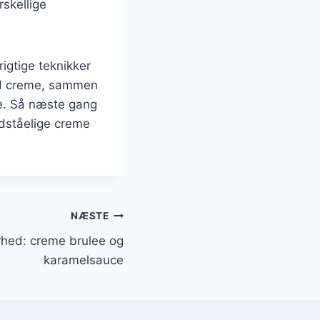
skellige
igtige teknikker
ød creme, sammen
e. Så næste gang
odståelige creme
NÆSTE
rhed: creme brulee og
karamelsauce