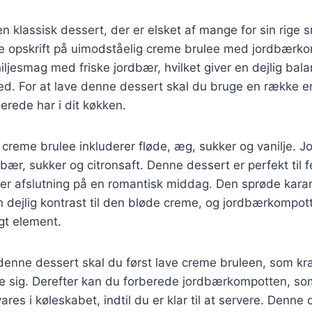
n klassisk dessert, der er elsket af mange for sin rig
e opskrift på uimodståelig creme brulee med jordbærk
iljesmag med friske jordbær, hvilket giver en dejlig ba
d. For at lave denne dessert skal du bruge en række en
lerede har i dit køkken.
l creme brulee inkluderer fløde, æg, sukker og vanilje.
bær, sukker og citronsaft. Denne dessert er perfekt til fe
ker afslutning på en romantisk middag. Den sprøde kara
n dejlig kontrast til den bløde creme, og jordbærkompotte
igt element.
denne dessert skal du først lave creme bruleen, som kræv
te sig. Derefter kan du forberede jordbærkompotten, so
es i køleskabet, indtil du er klar til at servere. Denne 