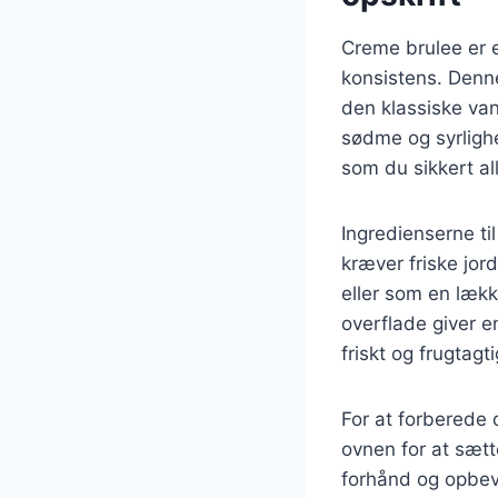
Creme brulee er e
konsistens. Denn
den klassiske van
sødme og syrlighe
som du sikkert al
Ingredienserne ti
kræver friske jord
eller som en læk
overflade giver e
friskt og frugtagt
For at forberede 
ovnen for at sæt
forhånd og opbevar