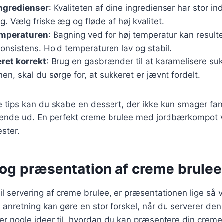
ingredienser
: Kvaliteten af dine ingredienser har stor i
. Vælg friske æg og fløde af høj kvalitet.
emperaturen
: Bagning ved for høj temperatur kan resulte
onsistens. Hold temperaturen lav og stabil.
ret korrekt
: Brug en gasbrænder til at karamelisere su
en, skal du sørge for, at sukkeret er jævnt fordelt.
e tips kan du skabe en dessert, der ikke kun smager fa
ende ud. En perfekt creme brulee med jordbærkompot vil
ster.
 og præsentation af creme brulee
l servering af creme brulee, er præsentationen lige så 
nretning kan gøre en stor forskel, når du serverer denn
er nogle ideer til, hvordan du kan præsentere din crem