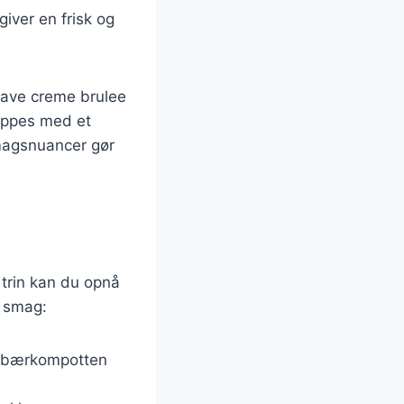
giver en frisk og
lave creme brulee
oppes med et
smagsnuancer gør
 trin kan du opnå
n smag:
ordbærkompotten