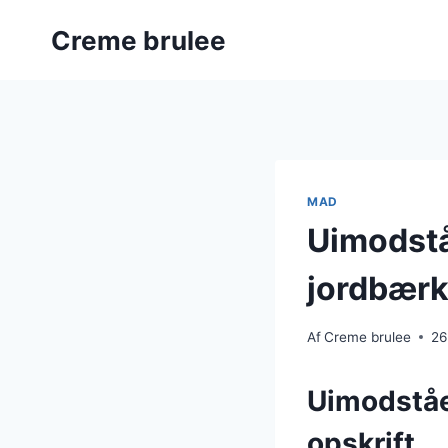
Fortsæt
Creme brulee
til
indhold
MAD
Uimodstå
jordbær
Af
Creme brulee
26
Uimodståe
opskrift