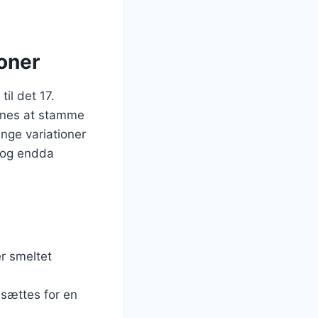
oner
il det 17.
enes at stamme
nge variationer
 og endda
er smeltet
lsættes for en