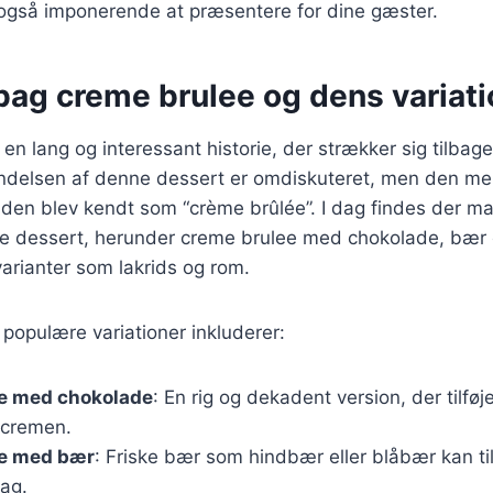
også imponerende at præsentere for dine gæster.
bag creme brulee og dens variati
n lang og interessant historie, der strækker sig tilbage t
ndelsen af denne dessert er omdiskuteret, men den m
r den blev kendt som “crème brûlée”. I dag findes der ma
ke dessert, herunder creme brulee med chokolade, bær
arianter som lakrids og rom.
populære variationer inkluderer:
e med chokolade
: En rig og dekadent version, der tilføj
 cremen.
e med bær
: Friske bær som hindbær eller blåbær kan ti
mag.