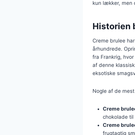
kun lækker, men 
Historien 
Creme brulee har e
århundrede. Opri
fra Frankrig, hvo
af denne klassis
eksotiske smagsv
Nogle af de mest 
Creme brule
chokolade til
Creme brule
frugtagtig s