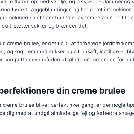
 Varm fløden op med vanilje, og pisk æggeblommer og
arme fløde til æggeblandingen og hæld det i ramekiner.
g ramekinerne i et vandbad ved lav temperatur, indtil d
n du tilsætter sukker og brænder det.
din creme brulee, er det tid til at forberede jordbærko
er, og kog dem med sukker og citronsaft, indtil de er bl
ver kompotten ovenpå den afkølede creme brulee for en 
t perfektionere din creme brulee
in creme brulee bliver perfekt hver gang, er der nogle tip
ælpe dig med at undgå almindelige fejl og forbedre smag