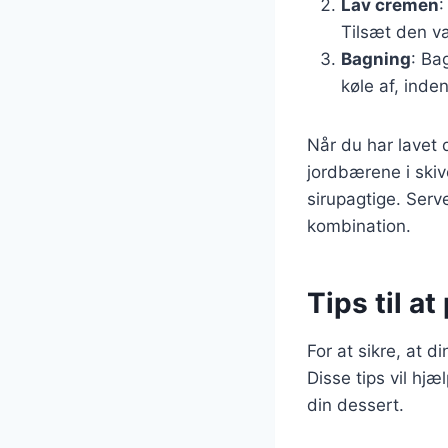
Lav cremen
:
Tilsæt den v
Bagning
: Ba
køle af, inde
Når du har lavet 
jordbærene i skiv
sirupagtige. Ser
kombination.
Tips til a
For at sikre, at d
Disse tips vil hj
din dessert.