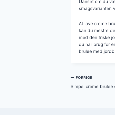
Uanset om du vælg
smagsvarianter, v
At lave creme br
kan du mestre de
med den friske j
du har brug for e
brulee med jord
Indlægsnavi
FORRIGE
Simpel creme brulee 