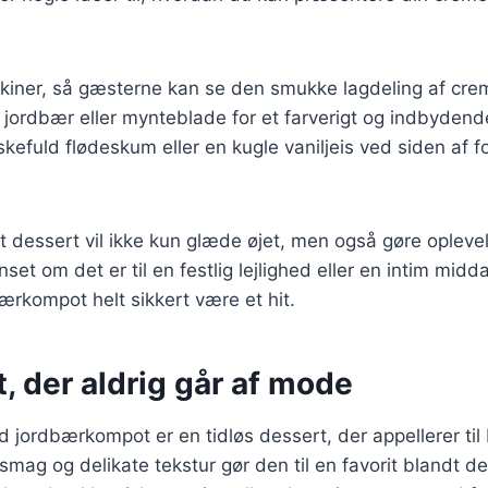
ekiner, så gæsterne kan se den smukke lagdeling af cr
 jordbær eller mynteblade for et farverigt og indbyden
kefuld flødeskum eller en kugle vaniljeis ved siden af f
t dessert vil ikke kun glæde øjet, men også gøre oplev
et om det er til en festlig lejlighed eller en intim midda
rkompot helt sikkert være et hit.
, der aldrig går af mode
 jordbærkompot er en tidløs dessert, der appellerer ti
smag og delikate tekstur gør den til en favorit blandt d