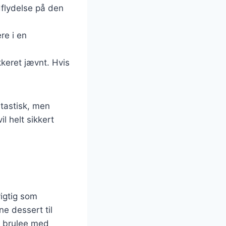
ndflydelse på den
re i en
kkeret jævnt. Hvis
ntastisk, men
 helt sikkert
vigtig som
e dessert til
e brulee med