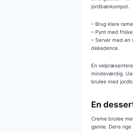
jordbærkompot.
– Brug klare ram
– Pynt med friske
– Server med en s
dekadence.
En velpræsentere
mindeværdig. Uans
brulee med jordbæ
En dessert
Creme brulee med
gamle. Dens rige 