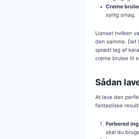
Creme brule
syrlig smag.
Uanset hvilken va
den samme. Det h
sprødt lag af ka
creme brulee til e
Sådan lav
At lave den perfe
fantastiske result
Forbered in
skal du bruge