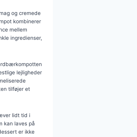
e smag og cremede
ompot kombinerer
lance mellem
kle ingredienser,
 Jordbærkompotten
stlige lejligheder
meliserede
n tilføjer et
er lidt tid i
m kan laves på
dessert er ikke