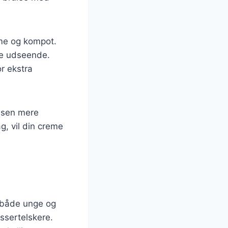
eme og kompot.
de udseende.
or ekstra
elsen mere
g, vil din creme
l både unge og
essertelskere.