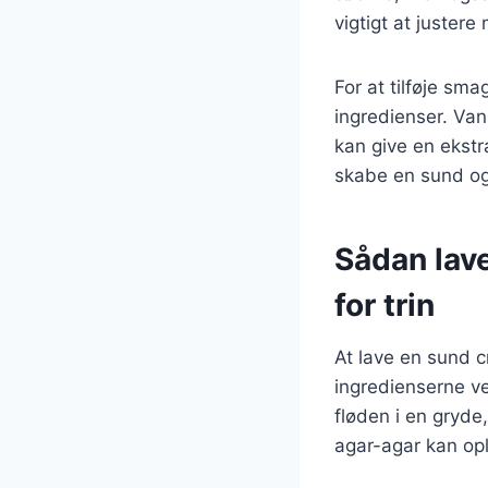
vigtigt at juster
For at tilføje sm
ingredienser. Vani
kan give en ekstr
skabe en sund og 
Sådan lav
for trin
At lave en sund 
ingredienserne v
fløden i en gryde,
agar-agar kan opl