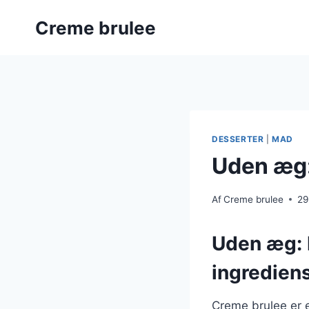
Fortsæt
Creme brulee
til
indhold
DESSERTER
|
MAD
Uden æg:
Af
Creme brulee
29
Uden æg: 
ingredien
Creme brulee er e