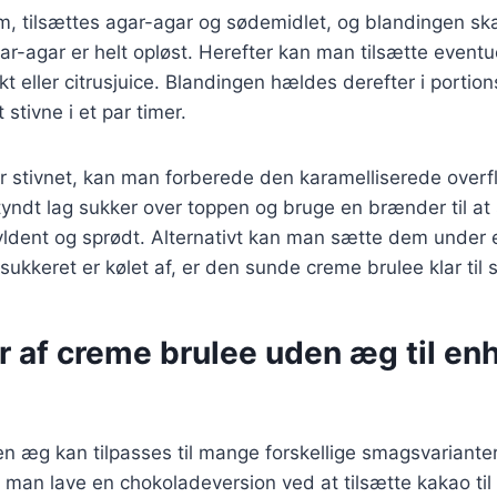
m, tilsættes agar-agar og sødemidlet, og blandingen sk
agar-agar er helt opløst. Herefter kan man tilsætte event
kt eller citrusjuice. Blandingen hældes derefter i portio
 stivne i et par timer.
r stivnet, kan man forberede den karamelliserede overf
tyndt lag sukker over toppen og bruge en brænder til at
 gyldent og sprødt. Alternativt kan man sætte dem under en
sukkeret er kølet af, er den sunde creme brulee klar til 
r af creme brulee uden æg til en
 æg kan tilpasses til mange forskellige smagsvarianter
man lave en chokoladeversion ved at tilsætte kakao til