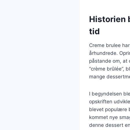
Historien 
tid
Creme brulee har e
århundrede. Oprin
påstande om, at 
“crème brûlée”, b
mange dessertme
I begyndelsen bl
opskriften udvikl
blevet populære 
kommet nye smagsv
denne dessert en