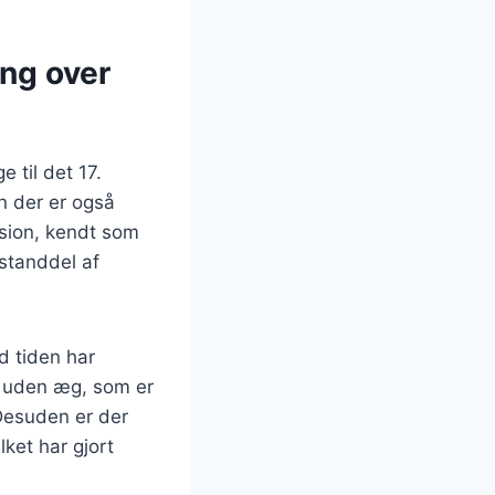
ing over
 til det 17.
n der er også
sion, kendt som
estanddel af
d tiden har
m uden æg, som er
Desuden er der
ket har gjort