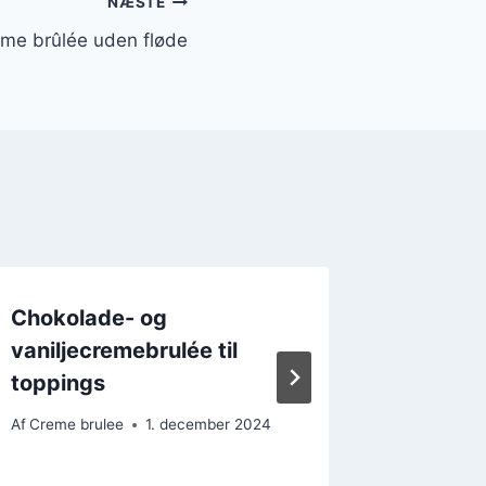
NÆSTE
eme brûlée uden fløde
Chokolade- og
Chokol
vaniljecremebrulée til
med kaf
toppings
Af
Creme b
Af
Creme brulee
1. december 2024