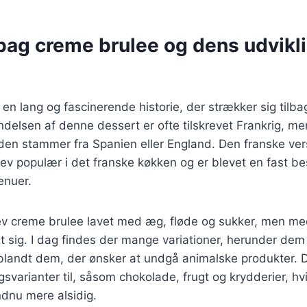
bag creme brulee og dens udvikl
n lang og fascinerende historie, der strækker sig tilbage
delsen af denne dessert er ofte tilskrevet Frankrig, me
den stammer fra Spanien eller England. Den franske ver
lev populær i det franske køkken og er blevet en fast b
nuer.
ev creme brulee lavet med æg, fløde og sukker, men me
et sig. I dag findes der mange variationer, herunder de
blandt dem, der ønsker at undgå animalske produkter. 
arianter til, såsom chokolade, frugt og krydderier, hvil
dnu mere alsidig.