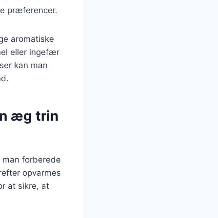
ge præferencer.
ige aromatiske
el eller ingefær
nser kan man
nd.
n æg trin
al man forberede
refter opvarmes
r at sikre, at