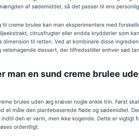
e mængden af sødemiddel, så det passer til ens personli
ag til creme brulee kan man eksperimentere med forskell
ljeekstrakt, citrusfrugter eller endda krydderier som kan
a dimension til retten. Ved at kombinere disse ingredie
velsmagende dessert, der tilfredsstiller enhver sød ta
er man en sund creme brulee ude
creme brulee uden æg kræver nogle enkle trin. Først sk
ed at måle den plantebaserede fløde og sødemidlet. De
 indtil den er varm, men ikke kogende. Dette er vigtigt fo
øses ordentligt.