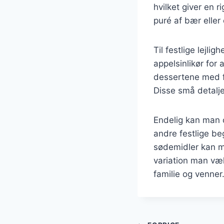
hvilket giver en r
puré af bær eller 
Til festlige lejl
appelsinlikør for
dessertene med f
Disse små detalje
Endelig kan man o
andre festlige be
sødemidler kan m
variation man væ
familie og venner