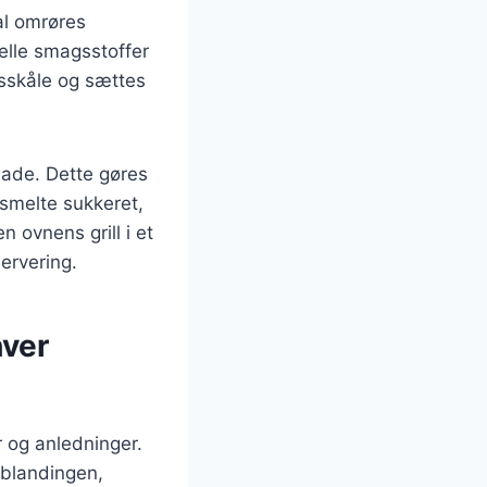
al omrøres
uelle smagsstoffer
nsskåle og sættes
lade. Dette gøres
 smelte sukkeret,
 ovnens grill i et
servering.
hver
 og anledninger.
 blandingen,