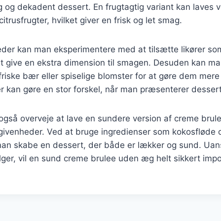
ig og dekadent dessert. En frugtagtig variant kan laves v
citrusfrugter, hvilket giver en frisk og let smag.
igheder kan man eksperimentere med at tilsætte likører so
 at give en ekstra dimension til smagen. Desuden kan m
riske bær eller spiselige blomster for at gøre dem mer
r kan gøre en stor forskel, når man præsenterer desser
gså overveje at lave en sundere version af creme brulee 
givenheder. Ved at bruge ingredienser som kokosfløde o
an skabe en dessert, der både er lækker og sund. Uans
lger, vil en sund creme brulee uden æg helt sikkert im
.