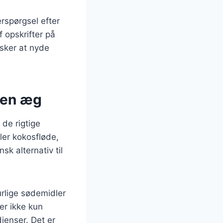
rspørgsel efter
f opskrifter på
esker at nyde
den æg
de rigtige
ler kokosfløde,
k alternativ til
urlige sødemidler
er ikke kun
ienser. Det er