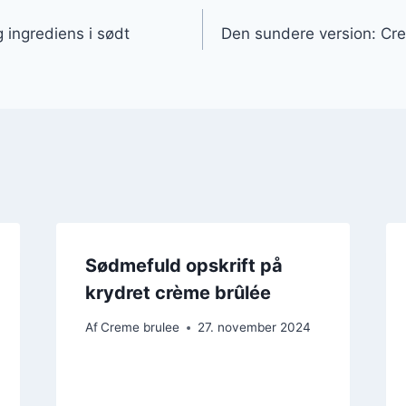
gation
ingrediens i sødt
Den sundere version: Cr
Sødmefuld opskrift på
krydret crème brûlée
Af
Creme brulee
27. november 2024