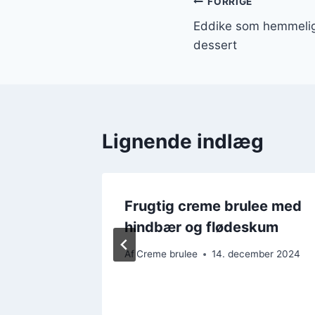
Indlægsnavi
FORRIGE
Eddike som hemmelig 
dessert
Lignende indlæg
Frugtig creme brulee med
hindbær og flødeskum
Af
Creme brulee
14. december 2024
mber 2024