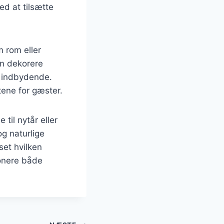
ed at tilsætte
m rom eller
an dekorere
e indbydende.
tene for gæster.
til nytår eller
g naturlige
et hvilken
ponere både