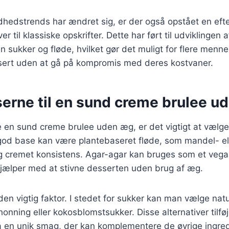
dhedstrends har ændret sig, er der også opstået en efte
er til klassiske opskrifter. Dette har ført til udviklingen a
 sukker og fløde, hvilket gør det muligt for flere menn
ert uden at gå på kompromis med deres kostvaner.
serne til en sund creme brulee u
 en sund creme brulee uden æg, er det vigtigt at vælge 
 god base kan være plantebaseret fløde, som mandel- el
og cremet konsistens. Agar-agar kan bruges som et vegans
 hjælper med at stivne desserten uden brug af æg.
en vigtig faktor. I stedet for sukker kan man vælge nat
onning eller kokosblomstsukker. Disse alternativer tilføj
en unik smag, der kan komplementere de øvrige ingred