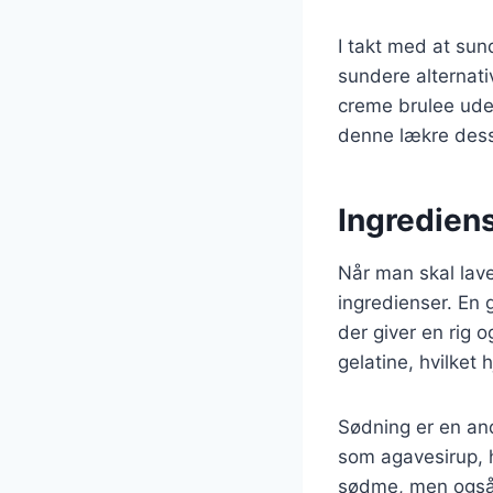
I takt med at sun
sundere alternativ
creme brulee uden
denne lækre dess
Ingredien
Når man skal lave
ingredienser. En
der giver en rig 
gelatine, hvilket
Sødning er en and
som agavesirup, h
sødme, men også 