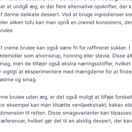
er at undgå æg, er der flere alternative opskrifter, der 
af denne delikate dessert. Ved at bruge ingredienser s
eller silken tofu kan man opnå en cremet konsistens, d
rulee.
f creme brulee kan også være fri for raffineret sukker. 
ødemidler som ahornsirup, honning eller stevia. Disse alt
mag, men de tilføjer også ekstra næringsstoffer, hvilke
r vigtigt at eksperimentere med mængderne for at finde
sødme og smag.
me brulee uden æg, er det også muligt at tilføje forskel
or eksempel kan man tilsætte vaniljeekstrakt, kakao elle
 dimension til retten. Disse smagsvarianter kan tilpasse
ræferencer, hvilket gør det til en alsidig dessert, der ka