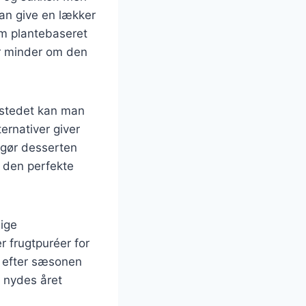
kan give en lækker
om plantebaseret
er minder om den
I stedet kan man
ernativer giver
t gør desserten
 den perfekte
lige
r frugtpuréer for
s efter sæsonen
n nydes året