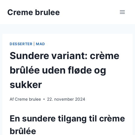
Fortsæt
Creme brulee
til
indhold
DESSERTER
|
MAD
Sundere variant: crème
brûlée uden fløde og
sukker
Af
Creme brulee
22. november 2024
En sundere tilgang til crème
brûlée