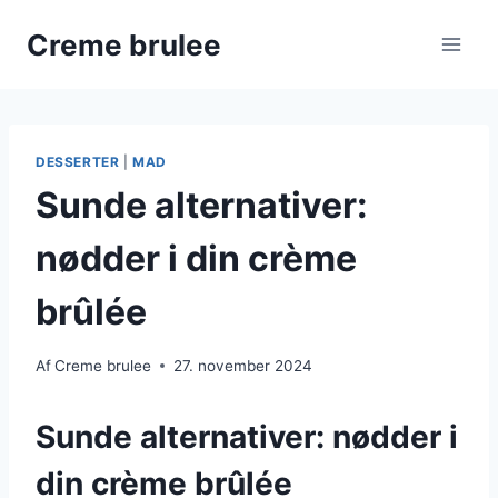
Fortsæt
Creme brulee
til
indhold
DESSERTER
|
MAD
Sunde alternativer:
nødder i din crème
brûlée
Af
Creme brulee
27. november 2024
Sunde alternativer: nødder i
din crème brûlée