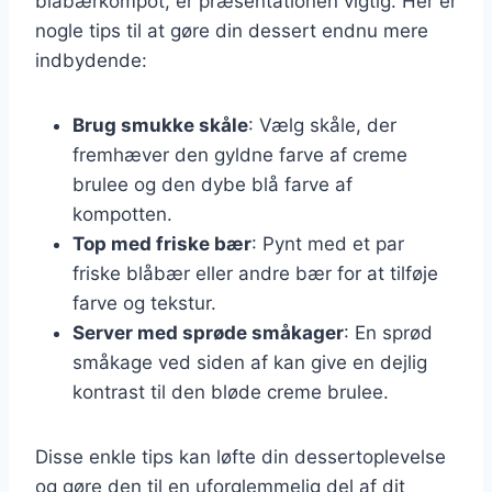
blåbærkompot, er præsentationen vigtig. Her er
nogle tips til at gøre din dessert endnu mere
indbydende:
Brug smukke skåle
: Vælg skåle, der
fremhæver den gyldne farve af creme
brulee og den dybe blå farve af
kompotten.
Top med friske bær
: Pynt med et par
friske blåbær eller andre bær for at tilføje
farve og tekstur.
Server med sprøde småkager
: En sprød
småkage ved siden af kan give en dejlig
kontrast til den bløde creme brulee.
Disse enkle tips kan løfte din dessertoplevelse
og gøre den til en uforglemmelig del af dit