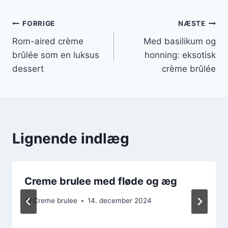
Indlægsnavigation
FORRIGE
NÆSTE
Rom-aired crème
Med basilikum og
brûlée som en luksus
honning: eksotisk
dessert
crème brûlée
Lignende indlæg
Creme brulee med fløde og æg
Af
Creme brulee
14. december 2024