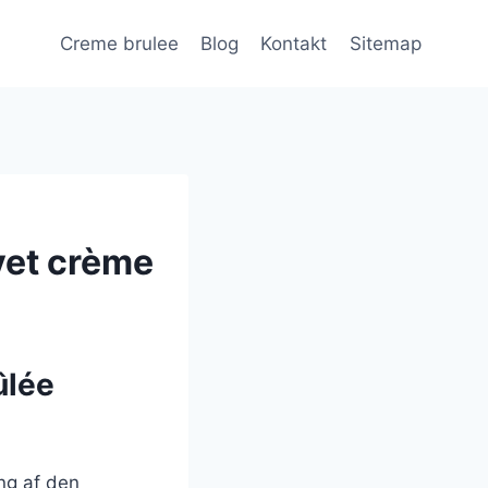
Creme brulee
Blog
Kontakt
Sitemap
avet crème
ûlée
ng af den