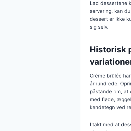
Lad dessertene køl
servering, kan du
dessert er ikke 
sig selv.
Historisk
variatione
Crème brûlée har e
århundrede. Oprin
påstande om, at d
med fløde, æggeb
kendetegn ved re
I takt med at de