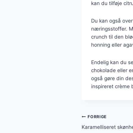
kan du tilføje cit
Du kan også overve
næringsstoffer. Ma
crunch til den b
honning eller aga
Endelig kan du se
chokolade eller 
også gøre din des
inspireret crème 
Indlægsnavi
FORRIGE
Karamelliseret skønhe