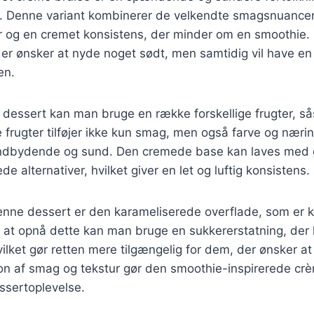
t. Denne variant kombinerer de velkendte smagsnuancer
r og en cremet konsistens, der minder om en smoothie. 
der ønsker at nyde noget sødt, men samtidig vil have en
en.
e dessert kan man bruge en række forskellige frugter, 
e frugter tilføjer ikke kun smag, men også farve og næring
indbydende og sund. Den cremede base kan laves med
de alternativer, hvilket giver en let og luftig konsistens.
denne dessert er den karameliserede overflade, som er ka
r at opnå dette kan man bruge en sukkererstatning, der
vilket gør retten mere tilgængelig for dem, der ønsker a
n af smag og tekstur gør den smoothie-inspirerede crèm
ssertoplevelse.