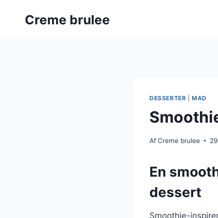
Fortsæt
Creme brulee
til
indhold
DESSERTER
|
MAD
Smoothie-
Af
Creme brulee
29
En smoothi
dessert
Smoothie-inspire