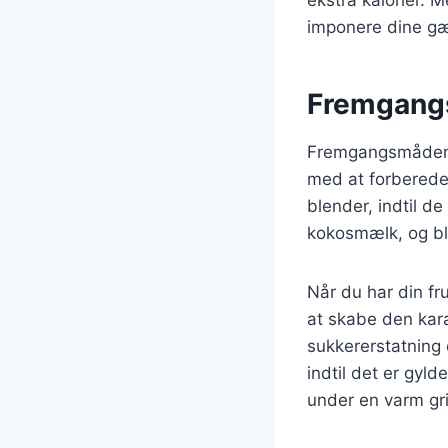
imponere dine gæ
Fremgangs
Fremgangsmåden ti
med at forberede
blender, indtil d
kokosmælk, og ble
Når du har din fr
at skabe den kara
sukkererstatning 
indtil det er gyl
under en varm gril