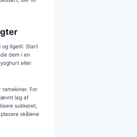
gter
g ligetil. Start
nde dem i en
yoghurt eller
r ramekiner. For
jævnt lag af
lisere sukkeret,
 placere skålene