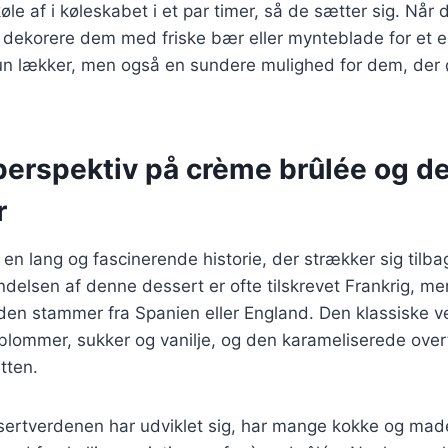
e af i køleskabet i et par timer, så de sætter sig. Når de
 dekorere dem med friske bær eller mynteblade for et e
kun lækker, men også en sundere mulighed for dem, der 
 perspektiv på crème brûlée og d
r
n lang og fascinerende historie, der strækker sig tilbage
delsen af denne dessert er ofte tilskrevet Frankrig, me
en stammer fra Spanien eller England. Den klassiske ve
lommer, sukker og vanilje, og den karameliserede overf
tten.
ssertverdenen har udviklet sig, har mange kokke og mad