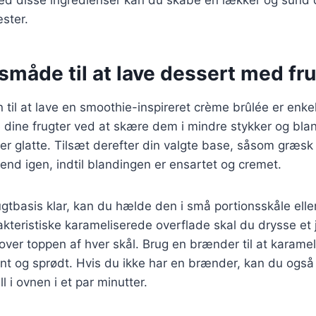
ster.
måde til at lave dessert med fru
l at lave en smoothie-inspireret crème brûlée er enkel o
 dine frugter ved at skære dem i mindre stykker og bla
e er glatte. Tilsæt derefter din valgte base, såsom græsk 
nd igen, indtil blandingen er ensartet og cremet.
ugtbasis klar, kan du hælde den i små portionsskåle elle
kteristiske karameliserede overflade skal du drysse et 
over toppen af hver skål. Brug en brænder til at karamel
dent og sprødt. Hvis du ikke har en brænder, kan du også
l i ovnen i et par minutter.