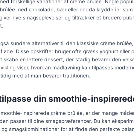
ed forskellige variationer af crème brûlée. Nogle popul
 brûlée med chokolade, bær eller endda krydderier som 
 giver nye smagsoplevelser og tiltrækker et bredere pub
t.
også sundere alternativer til den klassiske crème brûlée
 fløde. Disse opskrifter bruger ofte græsk yoghurt eller
at skabe en lettere dessert, der stadig bevarer den ve
vikling viser, hvordan madlavning kan tilpasses modern
tidig med at man bevarer traditionen.
t tilpasse din smoothie-inspirere
smoothie-inspirerede crème brûlée, er der mange måder 
å den passer til dine smagspræferencer. Du kan eksperi
er og smagskombinationer for at finde den perfekte bala