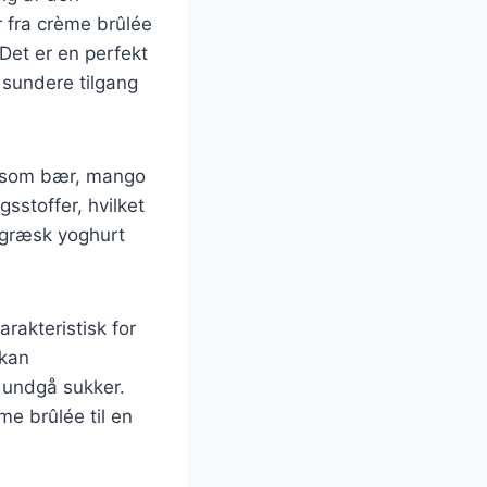
 fra crème brûlée
Det er en perfekt
 sundere tilgang
såsom bær, mango
sstoffer, hvilket
 græsk yoghurt
rakteristisk for
 kan
t undgå sukker.
e brûlée til en