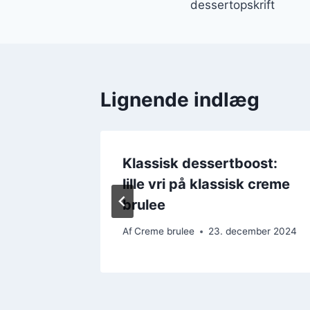
dessertopskrift
Lignende indlæg
Klassisk dessertboost:
r til
lille vri på klassisk creme
brulee
mber 2024
Af
Creme brulee
23. december 2024