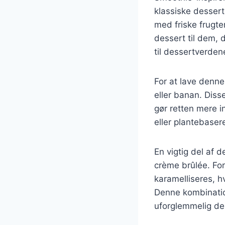
klassiske desser
med friske frugte
dessert til dem, 
til dessertverden
For at lave denn
eller banan. Diss
gør retten mere 
eller plantebasere
En vigtig del af 
crème brûlée. Fo
karamelliseres, h
Denne kombinatio
uforglemmelig de