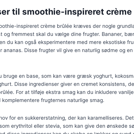
er til smoothie-inspireret crème
moothie-inspireret crème brûlée kræves der nogle grun
st og fremmest skal du vælge dine frugter. Bananer, bæ
en du kan også eksperimentere med mere eksotiske fr
r ananas. Disse frugter vil give en naturlig sødme og en 
u bruge en base, som kan være græsk yoghurt, kokosmæ
ghurt. Disse ingredienser giver en cremet konsistens, 
ûlée. For at tilføje ekstra smag kan du inkludere vanilje
il komplementere frugternes naturlige smag.
hov for en sukkererstatning, der kan karamelliseres. De
 som erythritol eller stevia, som kan give den ønskede
Med disse ingredienser kan du skabe en lækker og sund d