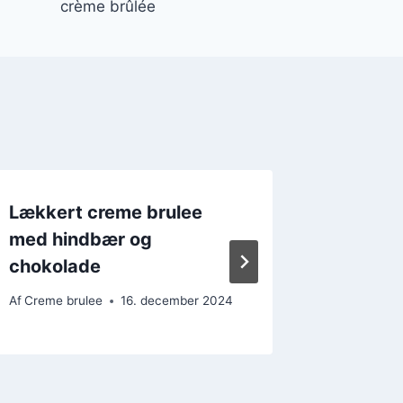
crème brûlée
Lækkert creme brulee
Creme 
med hindbær og
en simp
chokolade
Af
Creme b
Af
Creme brulee
16. december 2024