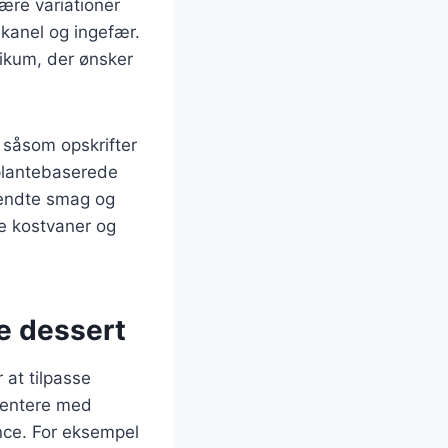
ære variationer
kanel og ingefær.
likum, der ønsker
, såsom opskrifter
 plantebaserede
lkendte smag og
e kostvaner og
de dessert
at tilpasse
mentere med
nce. For eksempel