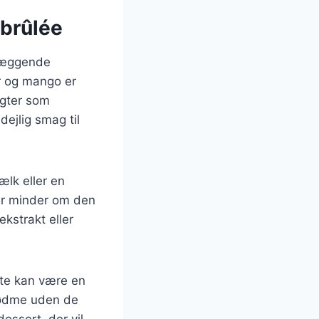
 brûlée
dlæggende
r og mango er
ugter som
dejlig smag til
lk eller en
der minder om den
ekstrakt eller
tte kan være en
 sødme uden de
essert, der vil