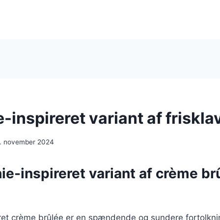
inspireret variant af friskl
. november 2024
e-inspireret variant af crème br
ret crème brûlée er en spændende og sundere fortolkni