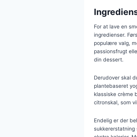
Ingrediens
For at lave en s
ingredienser. Før
populære valg, m
passionsfrugt elle
din dessert.
Derudover skal d
plantebaseret yo
klassiske crème br
citronskal, som v
Endelig er der be
sukkererstatning
ekstra kalorier. 