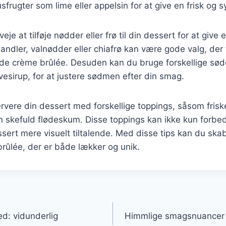
rusfrugter som lime eller appelsin for at give en frisk og s
je at tilføje nødder eller frø til din dessert for at give 
ndler, valnødder eller chiafrø kan være gode valg, der ti
løde crème brûlée. Desuden kan du bruge forskellige sø
vesirup, for at justere sødmen efter din smag.
rvere din dessert med forskellige toppings, såsom fris
en skefuld flødeskum. Disse toppings kan ikke kun forb
sert mere visuelt tiltalende. Med disse tips kan du sk
brûlée, der er både lækker og unik.
gation
d: vidunderlig
Himmlige smagsnuancer i