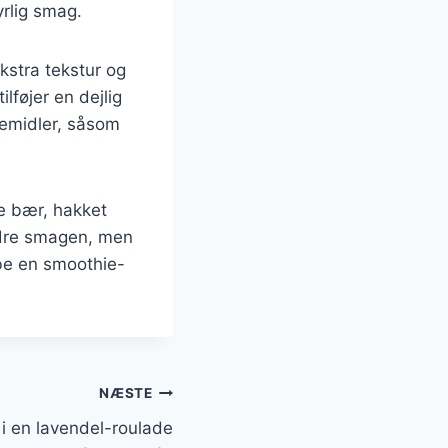
yrlig smag.
ekstra tekstur og
lføjer en dejlig
demidler, såsom
ke bær, hakket
edre smagen, men
abe en smoothie-
NÆSTE
 en lavendel-roulade