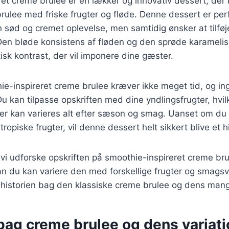
et creme brulee er en lækker og innovativ dessert, der
rulee med friske frugter og fløde. Denne dessert er perf
 sød og cremet oplevelse, men samtidig ønsker at tilføj
 Den bløde konsistens af fløden og den sprøde karameli
isk kontrast, der vil imponere dine gæster.
ie-inspireret creme brulee kræver ikke meget tid, og in
Du kan tilpasse opskriften med dine yndlingsfrugter, hvilk
der kan varieres alt efter sæson og smag. Uanset om du
 tropiske frugter, vil denne dessert helt sikkert blive et hi
il vi udforske opskriften på smoothie-inspireret creme br
dan du kan variere den med forskellige frugter og smagsva
historien bag den klassiske creme brulee og dens mange
bag creme brulee og dens variati