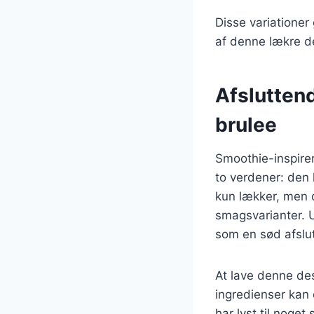
Disse variationer
af denne lækre d
Afslutten
brulee
Smoothie-inspirer
to verdener: den 
kun lækker, men o
smagsvarianter. U
som en sød afslu
At lave denne des
ingredienser kan
har lyst til noge