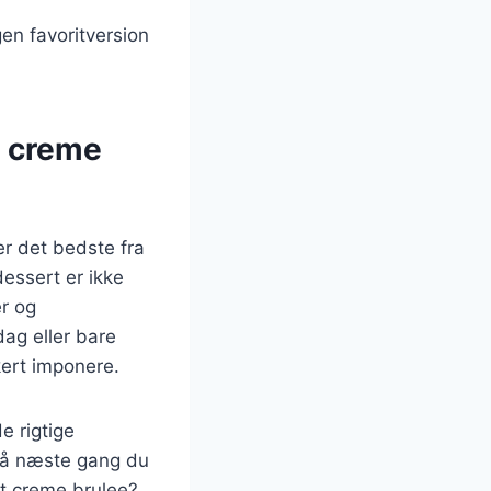
gen favoritversion
t creme
er det bedste fra
dessert er ikke
er og
ag eller bare
kert imponere.
e rigtige
 Så næste gang du
ret creme brulee?