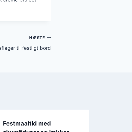
NÆSTE
ager til festligt bord
Festmaaltid med
Inspirat