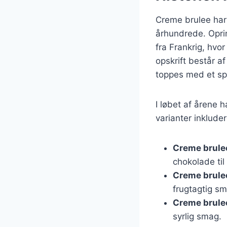
Creme brulee har e
århundrede. Opri
fra Frankrig, hvo
opskrift består a
toppes med et sp
I løbet af årene 
varianter inkluder
Creme brule
chokolade til
Creme brule
frugtagtig s
Creme brule
syrlig smag.