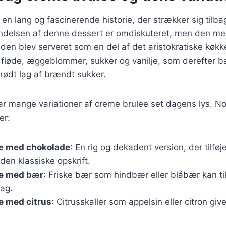
n lang og fascinerende historie, der strækker sig tilbage
ndelsen af denne dessert er omdiskuteret, men den m
r den blev serveret som en del af det aristokratiske køk
f fløde, æggeblommer, sukker og vanilje, som derefter b
rødt lag af brændt sukker.
har mange variationer af creme brulee set dagens lys. N
er:
e med chokolade
: En rig og dekadent version, der tilføj
 den klassiske opskrift.
e med bær
: Friske bær som hindbær eller blåbær kan ti
mag.
e med citrus
: Citrusskaller som appelsin eller citron give