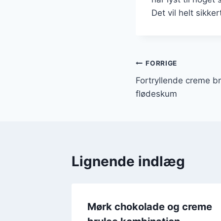
Det vil helt sikker
Indlægsnavi
FORRIGE
Fortryllende creme b
flødeskum
Lignende indlæg
remet
Mørk chokolade og creme