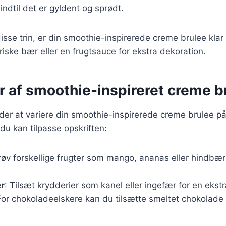
ndtil det er gyldent og sprødt.
isse trin, er din smoothie-inspirerede creme brulee klar 
iske bær eller en frugtsauce for ekstra dekoration.
r af smoothie-inspireret creme b
er at variere din smoothie-inspirerede creme brulee på
 du kan tilpasse opskriften:
røv forskellige frugter som mango, ananas eller hindbær
r
: Tilsæt krydderier som kanel eller ingefær for en ekst
For chokoladeelskere kan du tilsætte smeltet chokolade 