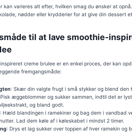
r kan varieres alt efter, hvilken smag du ønsker at opn
kolade, nødder eller krydderier for at give din dessert e
måde til at lave smoothie-inspir
lee
inspireret creme brulee er en enkel proces, der kan opdel
læggende fremgangsmåde:
ugten
: Skær din valgte frugt i små stykker og blend den ti
 Pisk æggeblommer og sukker sammen, indtil det er lyst o
iljeekstrakt, og bland godt.
: Hæld blandingen i ramekiner og bag dem i vandbad ve
utter. Lad dem køle af i køleskabet i mindst 2 timer.
ing
: Drys et lag sukker over toppen af hver ramekin og