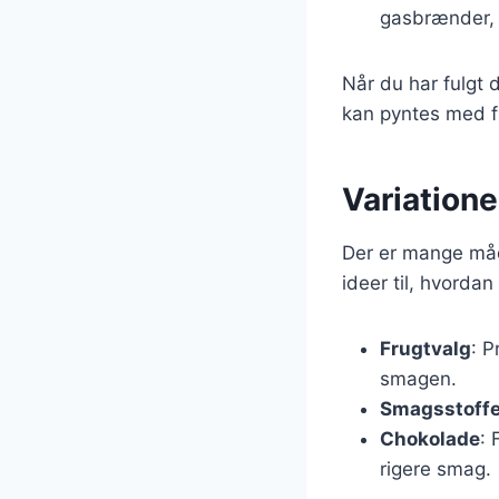
gasbrænder, i
Når du har fulgt d
kan pyntes med fr
Variatione
Der er mange måd
ideer til, hvordan
Frugtvalg
: P
smagen.
Smagsstoffe
Chokolade
: 
rigere smag.