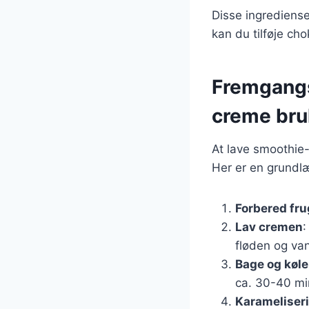
Disse ingrediense
kan du tilføje cho
Fremgangs
creme bru
At lave smoothie-
Her er en grund
Forbered fr
Lav cremen
:
fløden og van
Bage og køle
ca. 30-40 min
Karameliser