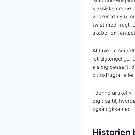
Smoothie-inspirer
klassiske creme b
ønsker at nyde en
twist med frugt.
skaber en fantast
At lave en smooth
let tilgængelige. 
alsidig dessert, 
citrusfrugter eller
I denne artikel v
dig tips til, hvor
også dykke ned i 
Historien 