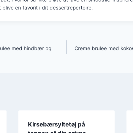
t blive en favorit i dit dessertrepertoire.
gation
rulee med hindbær og
Creme brulee med kokosfl
Kirsebærsyltetøj på