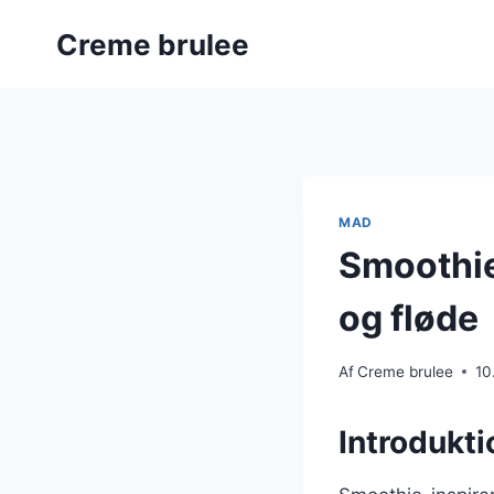
Fortsæt
Creme brulee
til
indhold
MAD
Smoothie
og fløde
Af
Creme brulee
10
Introdukti