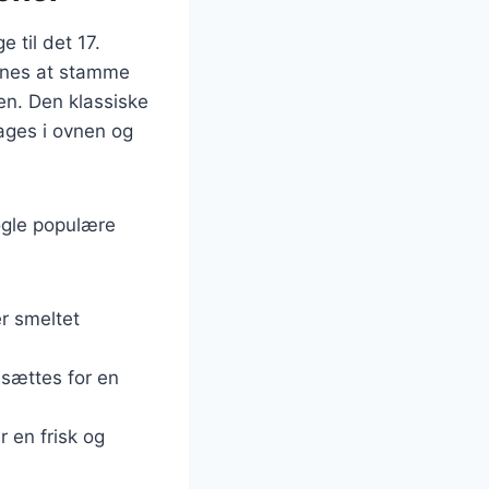
 til det 17.
enes at stamme
ken. Den klassiske
ages i ovnen og
ogle populære
er smeltet
lsættes for en
r en frisk og