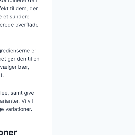
 kombinerer den
ekt til dem, der
e et sundere
serede overflade
gredienserne er
et gør den til en
 vælger bær,
t.
ulee, samt give
rianter. Vi vil
 variationer.
oner