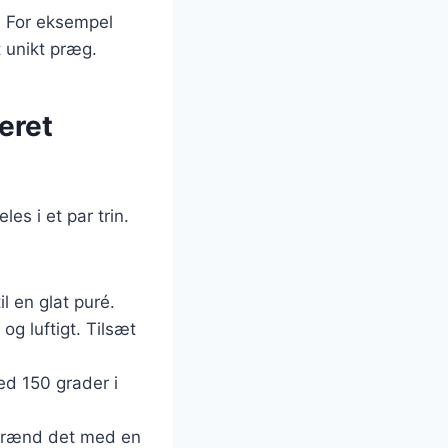
å. For eksempel
t unikt præg.
eret
es i et par trin.
l en glat puré.
g luftigt. Tilsæt
d 150 grader i
 brænd det med en