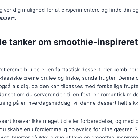
 giver dig mulighed for at eksperimentere og finde din e
essert.
de tanker om smoothie-inspirere
et creme brulee er en fantastisk dessert, der kombiner
klassiske creme brulee og friske, sunde frugter. Denne 
gså alsidig, da den kan tilpasses med forskellige frugt
anset om du serverer den til en fest, en romantisk midd
tning på en hverdagsmiddag, vil denne dessert helt sik
sert kræver ikke meget tid eller forberedelse, og med d
 du skabe en uforglemmelig oplevelse for dine gæster.
t sødt, hvorfor så ikke prøve at lave en smoothie-inspire