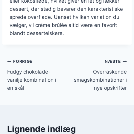
eller kokosfløde, hvilket giver en let og lækker
dessert, der stadig bevarer den karakteristiske
sprøde overflade. Uanset hvilken variation du
vælger, vil crème brûlée altid være en favorit
blandt dessertelskere.
Indlægsnavigation
FORRIGE
NÆSTE
Fudgy chokolade-
Overraskende
vanilje kombination i
smagskombinationer i
en skål
nye opskrifter
Lignende indlæg