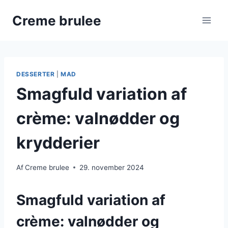
Fortsæt
Creme brulee
til
indhold
DESSERTER
|
MAD
Smagfuld variation af
crème: valnødder og
krydderier
Af
Creme brulee
29. november 2024
Smagfuld variation af
crème: valnødder og