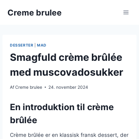
Fortsæt
Creme brulee
til
indhold
DESSERTER
|
MAD
Smagfuld crème brûlée
med muscovadosukker
Af
Creme brulee
24. november 2024
En introduktion til crème
brûlée
Crème brûlée er en klassisk fransk dessert, der