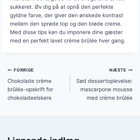
sukkeret. Øv dig på at opnå den perfekte
gyldne farve, der giver den ønskede kontrast
mellem den sprøde top og den bløde creme.
Med disse tips kan du imponere dine gæster
med en perfekt lavet crème brûlée hver gang.
Indlægsnavigation
FORRIGE
NÆSTE
Chokolade crème
Sød dessertoplevelse:
brûlée-opskrift for
mascarpone mousse
chokoladeelskere
med crème brûlée