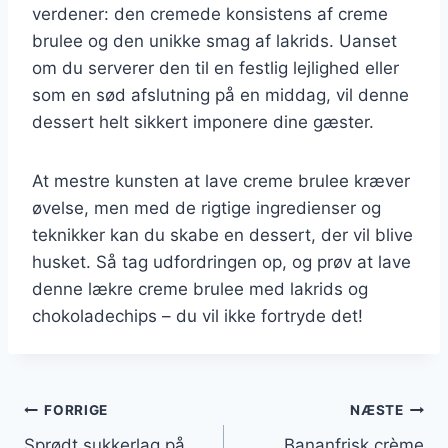
verdener: den cremede konsistens af creme
brulee og den unikke smag af lakrids. Uanset
om du serverer den til en festlig lejlighed eller
som en sød afslutning på en middag, vil denne
dessert helt sikkert imponere dine gæster.
At mestre kunsten at lave creme brulee kræver
øvelse, men med de rigtige ingredienser og
teknikker kan du skabe en dessert, der vil blive
husket. Så tag udfordringen op, og prøv at lave
denne lækre creme brulee med lakrids og
chokoladechips – du vil ikke fortryde det!
Indlægsnavigation
FORRIGE
NÆSTE
Sprødt sukkerlag på
Bananfrisk crème