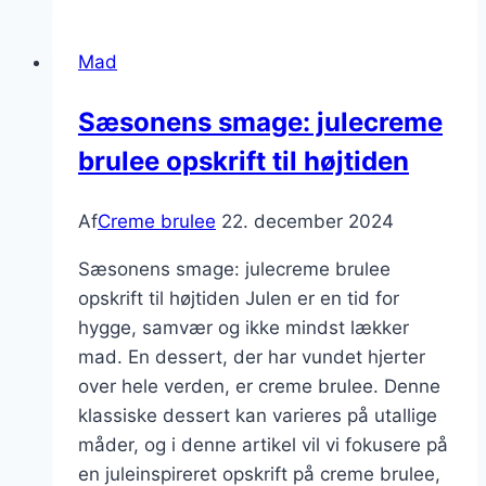
egen
version
Mad
af
dampende
Sæsonens smage: julecreme
varm
brulee opskrift til højtiden
crème
brûlée
Af
Creme brulee
22. december 2024
Sæsonens smage: julecreme brulee
opskrift til højtiden Julen er en tid for
hygge, samvær og ikke mindst lækker
mad. En dessert, der har vundet hjerter
over hele verden, er creme brulee. Denne
klassiske dessert kan varieres på utallige
måder, og i denne artikel vil vi fokusere på
en juleinspireret opskrift på creme brulee,