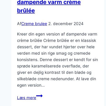
dampende varm crème
brûlée
Af
Creme brulee
2. december 2024
Kreer din egen version af dampende varm
crème brûlée Crème brûlée er en klassisk
dessert, der har vundet hjerter over hele
verden med sin rige smag og cremede
konsistens. Denne dessert er kendt for sin
sprøde karameliserede overflade, der
giver en dejlig kontrast til den bløde og
silkebløde creme nedenunder. At lave din
egen version…
Kreer
Læs mere
din