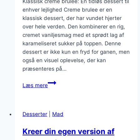
Klassisk creme brulee: En tidløs dessert til
enhver lejlighed Creme brulee er en
klassisk dessert, der har vundet hjerter
over hele verden. Den kombinerer en rig,
cremet vaniljesmag med et sprødt lag af
karameliseret sukker på toppen. Denne
dessert er ikke kun en fryd for ganen, men
også en visuel oplevelse, der kan
præsenteres på…
Klassisk
Læs mere
creme
brulee
opskrift
Desserter
|
Mad
til
perfektion
Kreer din egen version af