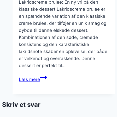
Lakridscreme brulee: En ny vri på den
klassiske dessert Lakridscreme brulee er
en spændende variation af den klassiske
creme brulee, der tilføjer en unik smag og
dybde til denne elskede dessert.
Kombinationen af den søde, cremede
konsistens og den karakteristiske
lakridsnote skaber en oplevelse, der både
er velkendt og overraskende. Denne
dessert er perfekt til…
Lakridscreme
Læs mere
brulee
til
den
Skriv et svar
eventyrlystne