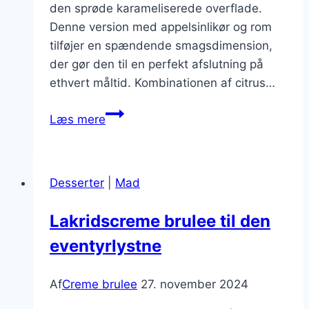
den sprøde karameliserede overflade.
Denne version med appelsinlikør og rom
tilføjer en spændende smagsdimension,
der gør den til en perfekt afslutning på
ethvert måltid. Kombinationen af citrus…
Creme
Læs mere
brulee
med
appelsinlikør
Desserter
|
Mad
og
rom
Lakridscreme brulee til den
eventyrlystne
Af
Creme brulee
27. november 2024