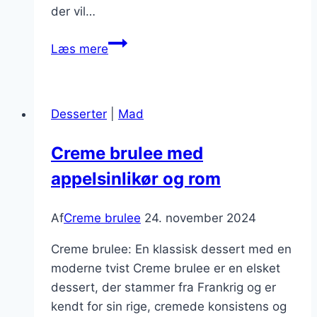
der vil…
Sæsonens
Læs mere
smage:
julecreme
brulee
Desserter
|
Mad
opskrift
til
Creme brulee med
højtiden
appelsinlikør og rom
Af
Creme brulee
24. november 2024
Creme brulee: En klassisk dessert med en
moderne tvist Creme brulee er en elsket
dessert, der stammer fra Frankrig og er
kendt for sin rige, cremede konsistens og