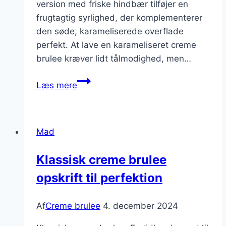
version med friske hindbær tilføjer en
frugtagtig syrlighed, der komplementerer
den søde, karameliserede overflade
perfekt. At lave en karameliseret creme
brulee kræver lidt tålmodighed, men…
Karameliseret
Læs mere
creme
brulee
med
Mad
friske
hindbær
Klassisk creme brulee
opskrift til perfektion
Af
Creme brulee
4. december 2024