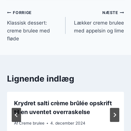
Indlægsnavigation
FORRIGE
NÆSTE
Klassisk dessert:
Lækker creme brulee
creme brulee med
med appelsin og lime
fløde
Lignende indlæg
Krydret salti crème brûlée opskrift
til en uventet overraskelse
Af
Creme brulee
4. december 2024