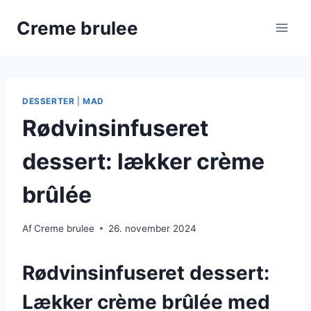
Fortsæt
Creme brulee
til
indhold
DESSERTER
|
MAD
Rødvinsinfuseret
dessert: lækker crème
brûlée
Af
Creme brulee
26. november 2024
Rødvinsinfuseret dessert:
Lækker crème brûlée med