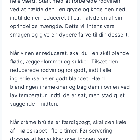
hele værd. Start med at forberede rødvinen
ved at hælde den i en gryde og koge den ned,
indtil den er reduceret til ca. halvdelen af sin
oprindelige mængde. Dette vil intensivere
smagen og give en dybere farve til din dessert.
Når vinen er reduceret, skal du i en skål blande
fløde, æggeblommer og sukker. Tilsæt den
reducerede rødvin og rør godt, indtil alle
ingredienserne er godt blandet. Hæld
blandingen i ramekiner og bag dem i ovnen ved
lav temperatur, indtil de er sat, men stadig let
vuggende i midten.
Når crème brûlée er færdigbagt, skal den køle
af i køleskabet i flere timer. Før servering
drysses et lag sukker over toppen, som