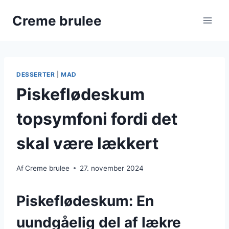
Fortsæt
Creme brulee
til
indhold
DESSERTER
|
MAD
Piskeflødeskum
topsymfoni fordi det
skal være lækkert
Af
Creme brulee
27. november 2024
Piskeflødeskum: En
uundgåelig del af lækre