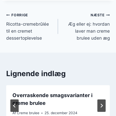
Indlægsnavigation
FORRIGE
NÆSTE
Ricotta-cremebrûlée
Æg eller ej: hvordan
til en cremet
laver man creme
dessertoplevelse
brulee uden æg
Lignende indlæg
Overraskende smagsvarianter i
creme brulee
Af
Creme brulee
25. december 2024