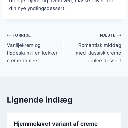
dit eget hjem, og hvem ved, måske bliver det
din nye yndlingsdessert.
Indlægsnavigation
FORRIGE
NÆSTE
Vaniljekrem og
Romantisk middag
flødeskum i en lækker
med klassisk creme
creme brulee
brulee dessert
Lignende indlæg
Hjemmelavet variant af creme