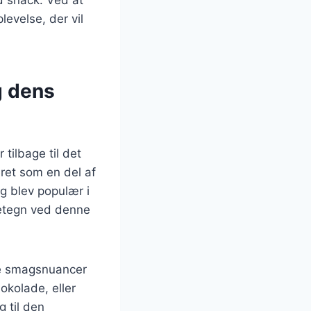
evelse, der vil
g dens
 tilbage til det
eret som en del af
og blev populær i
detegn ved denne
lige smagsnuancer
okolade, eller
 til den