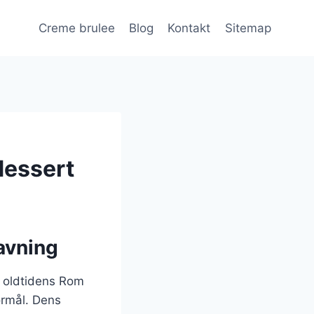
Creme brulee
Blog
Kontakt
Sitemap
dessert
avning
il oldtidens Rom
ormål. Dens