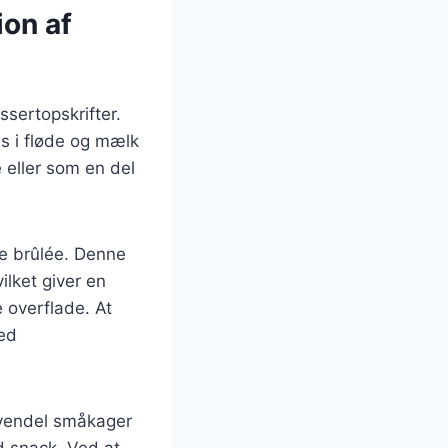
ion af
ssertopskrifter.
s i fløde og mælk
 eller som en del
me brûlée. Denne
vilket giver en
 overflade. At
med
avendel småkager
ød snack. Ved at