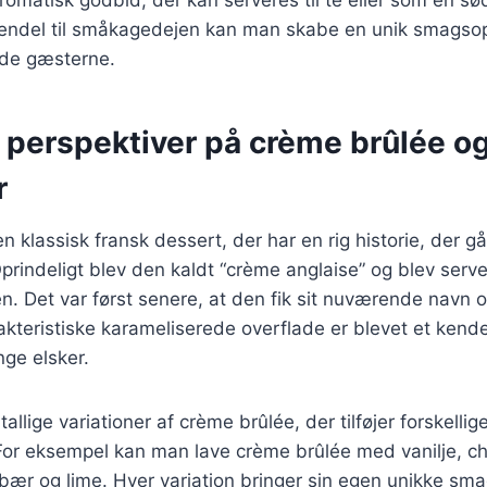
avendel til småkagedejen kan man skabe en unik smagsopl
æde gæsterne.
e perspektiver på crème brûlée o
r
 klassisk fransk dessert, der har en rig historie, der går
prindeligt blev den kaldt “crème anglaise” og blev serv
en. Det var først senere, at den fik sit nuværende navn 
akteristiske karameliserede overflade er blevet et ken
ge elsker.
tallige variationer af crème brûlée, der tilføjer forskel
For eksempel kan man lave crème brûlée med vanilje, ch
ær og lime. Hver variation bringer sin egen unikke smag