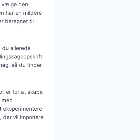
at vælge den
en har en mildere
r beregnet til
m du allerede
lingskageopskrift
smag, så du finder
ffer for at skabe
n med
at eksperimentere
 der vil imponere