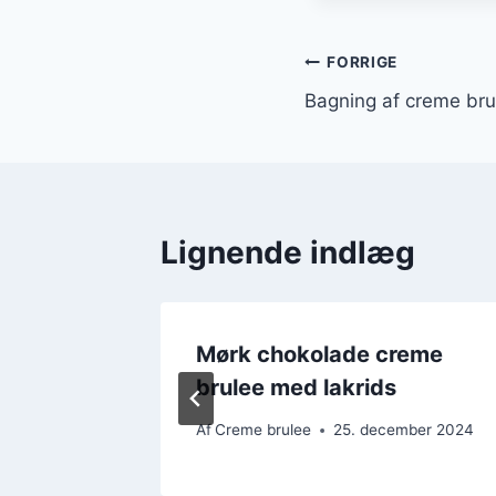
Indlægsnavi
FORRIGE
Bagning af creme bru
Lignende indlæg
reme
Mørk chokolade creme
n
brulee med lakrids
mber 2024
Af
Creme brulee
25. december 2024