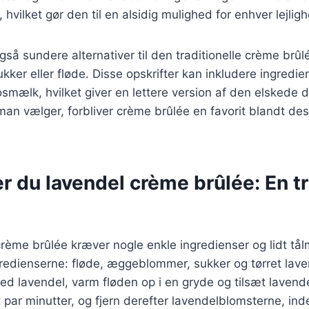
 hvilket gør den til en alsidig mulighed for enhver lejlig
så sundere alternativer til den traditionelle crème brû
ukker eller fløde. Disse opskrifter kan inkludere ingred
osmælk, hvilket giver en lettere version af den elskede 
 man vælger, forbliver crème brûlée en favorit blandt de
r du lavendel crème brûlée: En tr
crème brûlée kræver nogle enkle ingredienser og lidt tå
edienserne: fløde, æggeblommer, sukker og tørret laven
ed lavendel, varm fløden op i en gryde og tilsæt lavend
t par minutter, og fjern derefter lavendelblomsterne, in