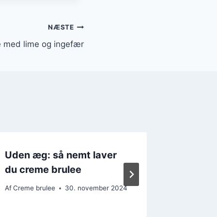
NÆSTE
 med lime og ingefær
Uden æg: så nemt laver
Lækker
du creme brulee
appels
Af
Creme brulee
30. november 2024
Af
Creme b