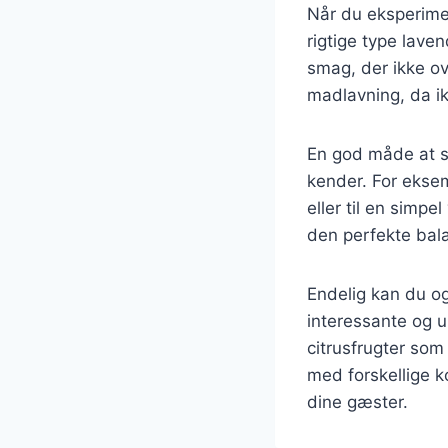
Når du eksperimen
rigtige type lave
smag, der ikke ov
madlavning, da ik
En god måde at sta
kender. For eksem
eller til en simp
den perfekte bal
Endelig kan du o
interessante og 
citrusfrugter so
med forskellige k
dine gæster.