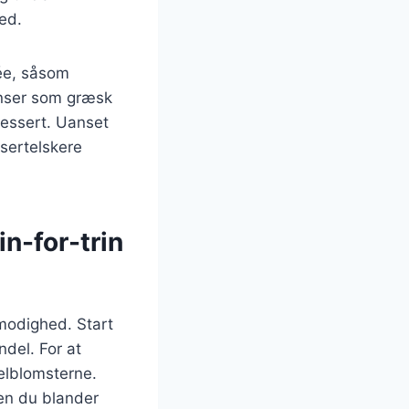
hed.
lée, såsom
ienser som græsk
dessert. Uanset
ssertelskere
in-for-trin
lmodighed. Start
del. For at
elblomsterne.
den du blander