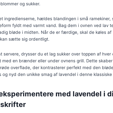
blommer og sukker.
et ingredienserne, hældes blandingen i små ramekiner, 
eform fyldt med varmt vand. Bag dem i ovnen ved lav te
adig bløde i midten. Når de er færdige, skal de køles af 
 kan sætte sig ordentligt.
l at servere, drysser du et lag sukker over toppen af hve
t med en brænder eller under ovnens grill. Dette skabe
sprøde overflade, der kontrasterer perfekt med den blø
ks og nyd den unikke smag af lavendel i denne klassiske
t eksperimentere med lavendel i d
skrifter