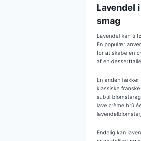
Lavendel i
smag
Lavendel kan tilf
En populær anvend
for at skabe en c
af en desserttall
En anden lækker d
klassiske franske 
subtil blomstera
lave crème brûlé
lavendelblomste
Endelig kan lave
er en delikat og 