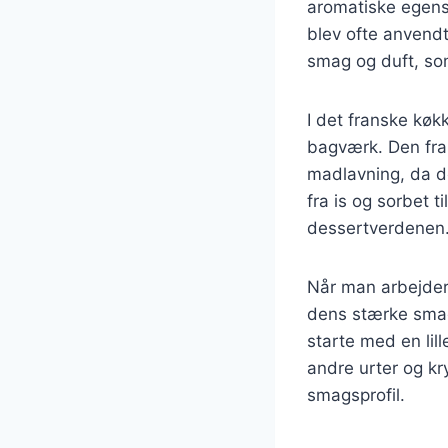
aromatiske egensk
blev ofte anvendt
smag og duft, som
I det franske køk
bagværk. Den fran
madlavning, da d
fra is og sorbet t
dessertverdenen
Når man arbejder 
dens stærke smag
starte med en li
andre urter og kr
smagsprofil.