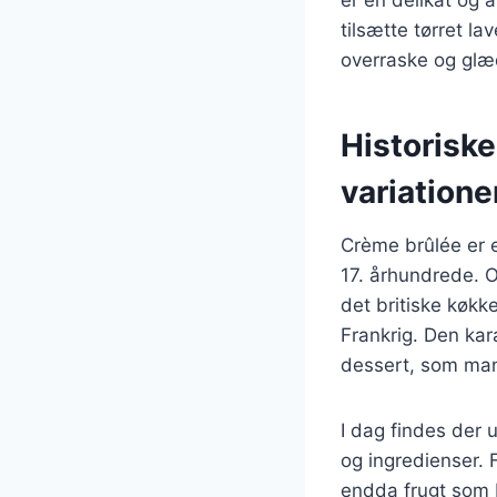
tilsætte tørret l
overraske og gl
Historisk
variatione
Crème brûlée er en
17. århundrede. O
det britiske køkk
Frankrig. Den kar
dessert, som man
I dag findes der u
og ingredienser. 
endda frugt som b