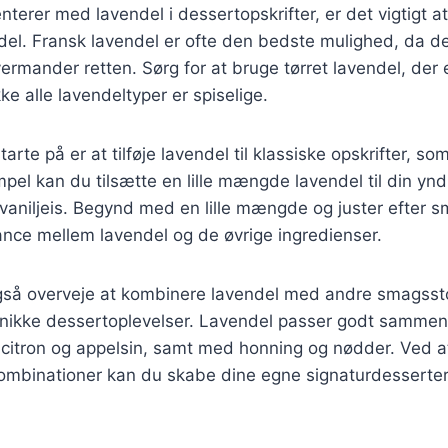
terer med lavendel i dessertopskrifter, er det vigtigt 
ndel. Fransk lavendel er ofte den bedste mulighed, da d
ermander retten. Sørg for at bruge tørret lavendel, der e
ke alle lavendeltyper er spiselige.
rte på er at tilføje lavendel til klassiske opskrifter, so
pel kan du tilsætte en lille mængde lavendel til din ynd
el vaniljeis. Begynd med en lille mængde og juster efter 
ance mellem lavendel og de øvrige ingredienser.
gså overveje at kombinere lavendel med andre smagssto
unikke dessertoplevelser. Lavendel passer godt samme
m citron og appelsin, samt med honning og nødder. Ved 
ombinationer kan du skabe dine egne signaturdesserter,