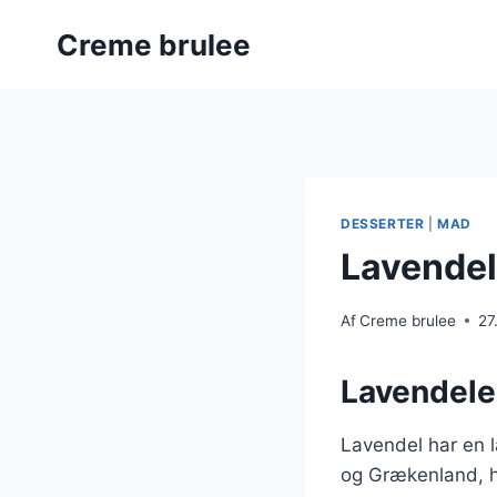
Fortsæt
Creme brulee
til
indhold
DESSERTER
|
MAD
Lavendel
Af
Creme brulee
27
Lavendele
Lavendel har en l
og Grækenland, hv