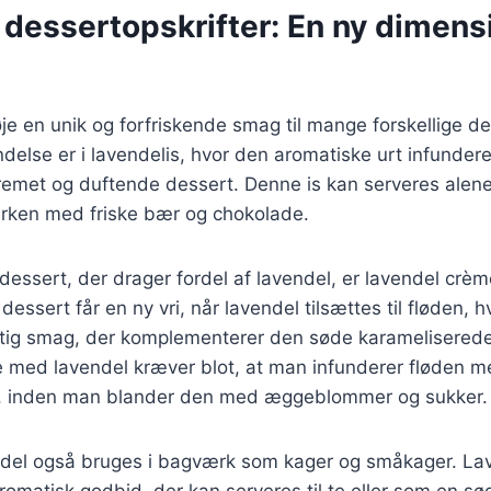
 dessertopskrifter: En ny dimens
øje en unik og forfriskende smag til mange forskellige de
else er i lavendelis, hvor den aromatiske urt infundere
remet og duftende dessert. Denne is kan serveres alene
erken med friske bær og chokolade.
essert, der drager fordel af lavendel, er lavendel crè
dessert får en ny vri, når lavendel tilsættes til fløden, h
gtig smag, der komplementerer den søde karameliserede
e med lavendel kræver blot, at man infunderer fløden 
r, inden man blander den med æggeblommer og sukker.
ndel også bruges i bagværk som kager og småkager. L
aromatisk godbid, der kan serveres til te eller som en s