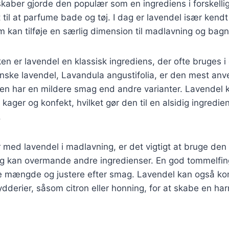
aber gjorde den populær som en ingrediens i forskellig
 til at parfume bade og tøj. I dag er lavendel især kendt
 kan tilføje en særlig dimension til madlavning og bagn
ken er lavendel en klassisk ingrediens, der ofte bruges i
ske lavendel, Lavandula angustifolia, er den mest anve
en har en mildere smag end andre varianter. Lavendel k
il kager og konfekt, hvilket gør den til en alsidig ingredien
.
med lavendel i madlavning, er det vigtigt at bruge den
 kan overmande andre ingredienser. En god tommelfing
lle mængde og justere efter smag. Lavendel kan også 
ydderier, såsom citron eller honning, for at skabe en ha