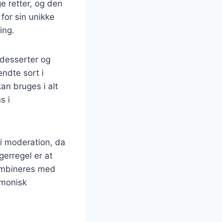
e retter, og den
 for sin unikke
ing.
 desserter og
ndte sort i
an bruges i alt
s i
 i moderation, da
erregel er at
kombineres med
rmonisk