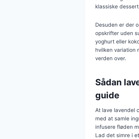
klassiske dessert,
Desuden er der og
opskrifter uden s
yoghurt eller kok
hvilken variation
verden over.
Sådan lave
guide
At lave lavendel 
med at samle ingr
infusere fløden m
Lad det simre i e