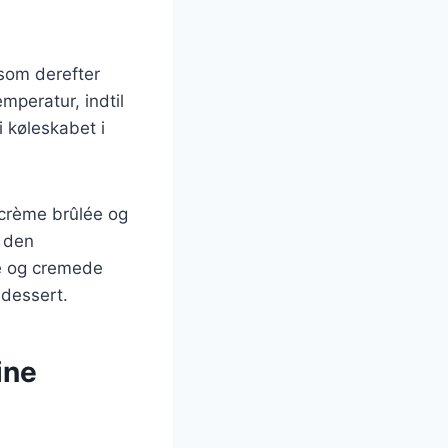
som derefter
mperatur, indtil
i køleskabet i
r crème brûlée og
r den
de og cremede
 dessert.
ine