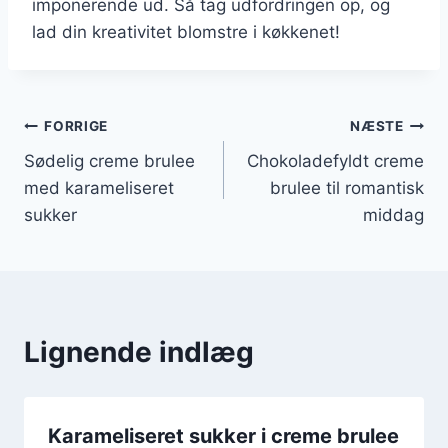
imponerende ud. Så tag udfordringen op, og
lad din kreativitet blomstre i køkkenet!
Indlægsnavigation
FORRIGE
NÆSTE
Sødelig creme brulee
Chokoladefyldt creme
med karameliseret
brulee til romantisk
sukker
middag
Lignende indlæg
Karameliseret sukker i creme brulee