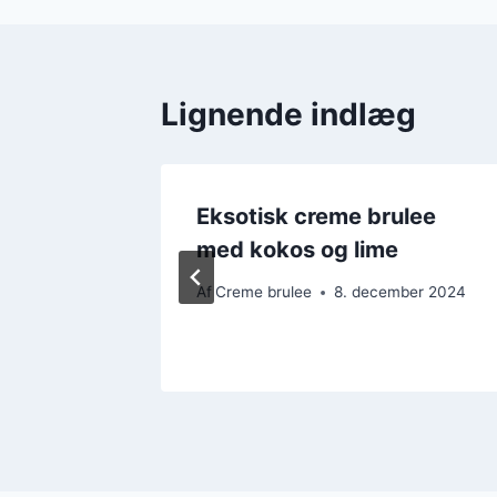
Lignende indlæg
friske
Eksotisk creme brulee
med kokos og lime
ber 2024
Af
Creme brulee
8. december 2024