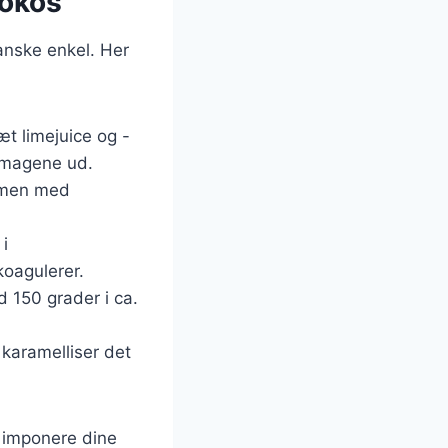
kokos
anske enkel. Her
æt limejuice og -
 smagene ud.
mmen med
i
oagulerer.
 150 grader i ca.
 karamelliser det
at imponere dine