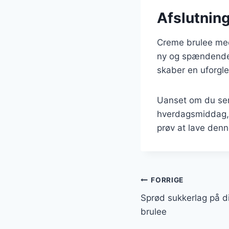
Afslutnin
Creme brulee med
ny og spændende
skaber en uforgle
Uanset om du serv
hverdagsmiddag, v
prøv at lave den
Indlægsnavi
FORRIGE
Sprød sukkerlag på 
brulee