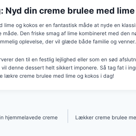
g: Nyd din creme brulee med lime
 lime og kokos er en fantastisk måde at nyde en klassi
 måde. Den friske smag af lime kombineret med den n
mmelig oplevelse, der vil glæde både familie og venner.
erer den til en festlig lejlighed eller som en sød afslut
il denne dessert helt sikkert imponere. Så tag fat i in
ne lækre creme brulee med lime og kokos i dag!
gation
din hjemmelavede creme
Lækker creme brulee med