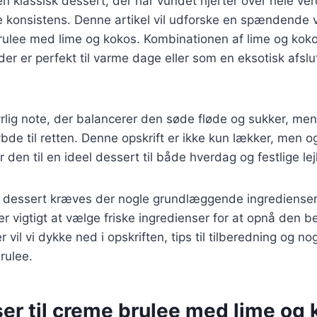
n klassisk dessert, der har vundet hjerter over hele ve
konsistens. Denne artikel vil udforske en spændende v
ulee med lime og kokos. Kombinationen af lime og kokos
der er perfekt til varme dage eller som en eksotisk afslu
syrlig note, der balancerer den søde fløde og sukker, me
de til retten. Denne opskrift er ikke kun lækker, men o
ør den til en ideel dessert til både hverdag og festlige lej
e dessert kræves der nogle grundlæggende ingredienser
r vigtigt at vælge friske ingredienser for at opnå den b
 vil vi dykke ned i opskriften, tips til tilberedning og no
rulee.
er til creme brulee med lime og 