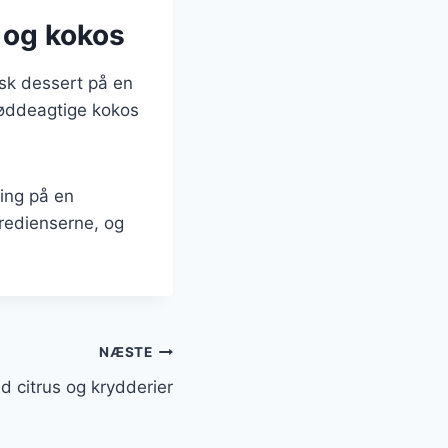
 og kokos
sk dessert på en
øddeagtige kokos
ning på en
gredienserne, og
NÆSTE
 citrus og krydderier