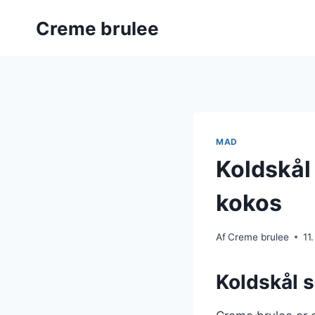
Fortsæt
Creme brulee
til
indhold
MAD
Koldskål
kokos
Af
Creme brulee
11
Koldskål 