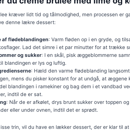
er du creme brulee med lime og 
lee kræver lidt tid og tålmodighed, men processen er g
lave denne lækre dessert:
 af flødeblandingen
: Varm fløden op i en gryde, og tils
osflager. Lad det simre i et par minutter for at trække
ommer og sukker
: I en skål, pisk æggeblommerne sa
il blandingen er lys og luftig.
gredienserne
: Hæld den varme flødeblanding langsomt 
en, mens du pisker konstant for at undgå, at æggene k
rdel blandingen i ramekiner og bag dem i et vandbad ved
r, indtil de er sat.
ing
: Når de er afkølet, drys brunt sukker over toppen og
r eller under ovnen, indtil det er sprødt.
isse trin, vil du have en lækker dessert, der er klar til 