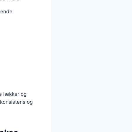
lgende
e lækker og
e konsistens og