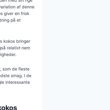
rden med sin rige
ariation af denne
 giver en frisk
tning på et
ns kokos bringer
gså relativt nem
ligheder.
, som de fleste
edste smag. I de
gle interessante
kokos