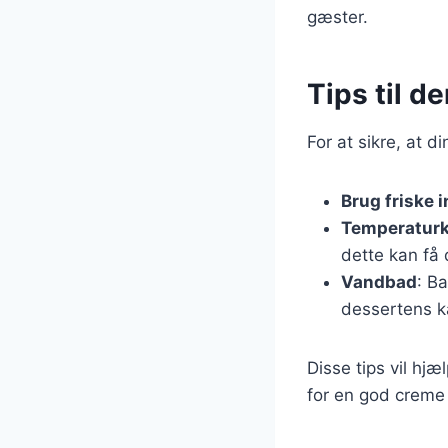
gæster.
Tips til d
For at sikre, at d
Brug friske 
Temperaturk
dette kan få 
Vandbad
: B
dessertens ka
Disse tips vil h
for en god creme 