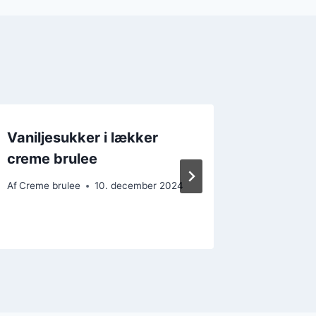
Vaniljesukker i lækker
Creme 
creme brulee
chokola
god af
Af
Creme brulee
10. december 2024
Af
Creme b