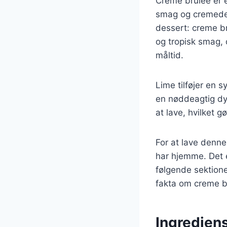
Creme brulee er e
smag og cremede 
dessert: creme br
og tropisk smag, 
måltid.
Lime tilføjer en 
en nøddeagtig dyb
at lave, hvilket g
For at lave denn
har hjemme. Det e
følgende sektioner
fakta om creme b
Ingrediens