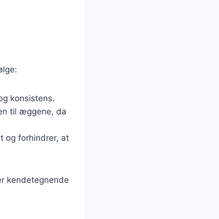
ølge:
og konsistens.
den til æggene, da
 og forhindrer, at
 er kendetegnende