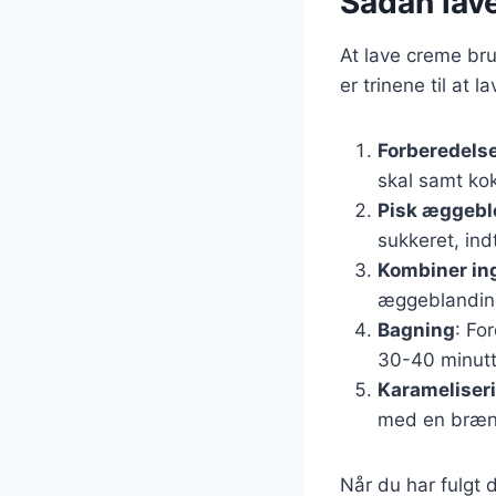
Sådan lav
At lave creme bru
er trinene til at 
Forberedelse
skal samt kok
Pisk æggebl
sukkeret, indt
Kombiner in
æggeblanding
Bagning
: Fo
30-40 minutte
Karameliser
med en brænde
Når du har fulgt d