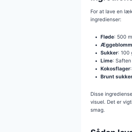
For at lave en l
ingredienser:
Fløde
: 500 m
Æggeblomm
Sukker
: 100 
Lime
: Saften
Kokosflager
Brunt sukke
Disse ingrediens
visuel. Det er vig
smag.