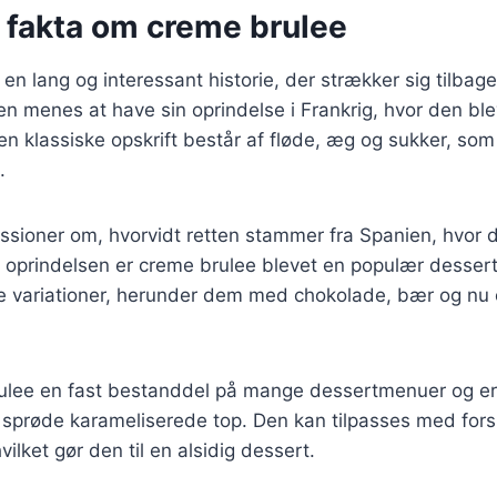
e fakta om creme brulee
n lang og interessant historie, der strækker sig tilbage t
n menes at have sin oprindelse i Frankrig, hvor den bl
en klassiske opskrift består af fløde, æg og sukker, so
.
ussioner om, hvorvidt retten stammer fra Spanien, hvor 
 oprindelsen er creme brulee blevet en populær dessert
ige variationer, herunder dem med chokolade, bær og nu
rulee en fast bestanddel på mange dessertmenuer og er 
 sprøde karameliserede top. Den kan tilpasses med fors
ilket gør den til en alsidig dessert.