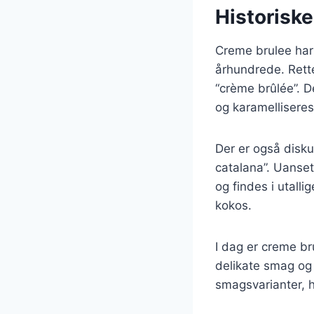
Historisk
Creme brulee har e
århundrede. Rette
“crème brûlée”. D
og karamelliseres
Der er også disk
catalana”. Uanset
og findes i utall
kokos.
I dag er creme b
delikate smag og
smagsvarianter, hv