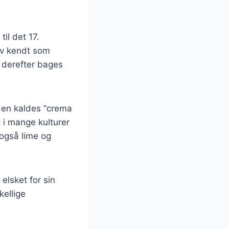
il det 17.
ev kendt som
m derefter bages
den kaldes “crema
 i mange kulturer
 også lime og
elsket for sin
kellige