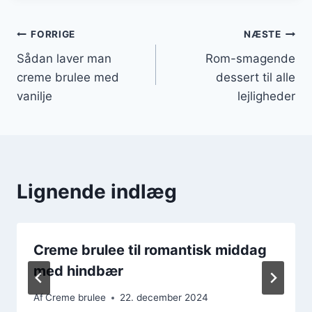
Indlægsnavigation
FORRIGE
NÆSTE
Sådan laver man
Rom-smagende
creme brulee med
dessert til alle
vanilje
lejligheder
Lignende indlæg
Creme brulee til romantisk middag
med hindbær
Af
Creme brulee
22. december 2024