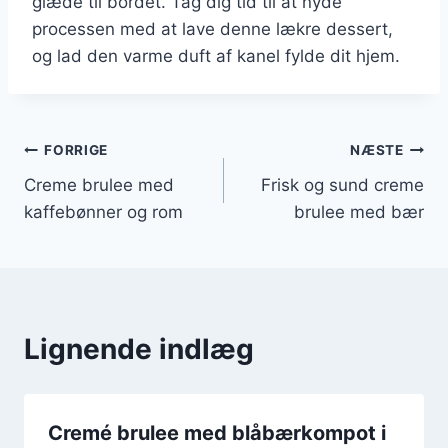
glæde til bordet. Tag dig tid til at nyde
processen med at lave denne lækre dessert,
og lad den varme duft af kanel fylde dit hjem.
Indlægsnavigation
FORRIGE
NÆSTE
Creme brulee med
Frisk og sund creme
kaffebønner og rom
brulee med bær
Lignende indlæg
Cremé brulee med blåbærkompot i