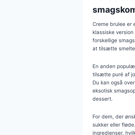
smagskom
Creme brulee er e
klassiske versio
forskellige smag
at tilsætte smelte
En anden populær 
tilsætte puré af j
Du kan også overv
eksotisk smagsopl
dessert.
For dem, der ønsk
sukker eller flød
ingredienser, hv