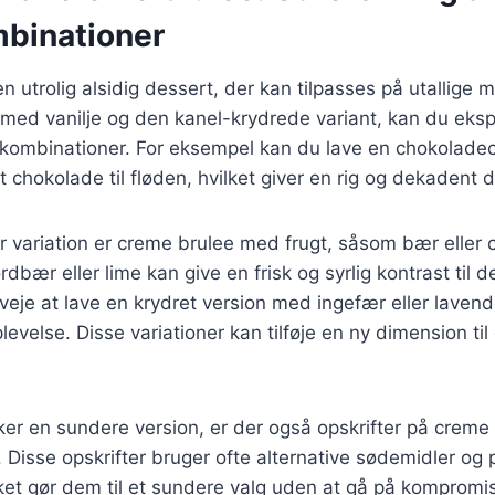
binationer
n utrolig alsidig dessert, der kan tilpasses på utallige
n med vanilje og den kanel-krydrede variant, kan du ek
skombinationer. For eksempel kan du lave en chokolade
t chokolade til fløden, hvilket giver en rig og dekadent 
variation er creme brulee med frugt, såsom bær eller ci
ordbær eller lime kan give en frisk og syrlig kontrast til
eje at lave en krydret version med ingefær eller lavend
evelse. Disse variationer kan tilføje en ny dimension til
er en sundere version, er der også opskrifter på creme
e. Disse opskrifter bruger ofte alternative sødemidler o
ilket gør dem til et sundere valg uden at gå på kompro