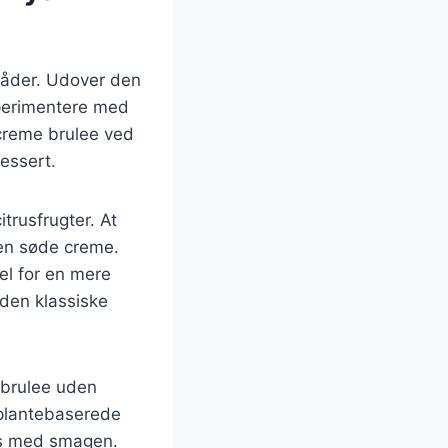
 måder. Udover den
sperimentere med
creme brulee ved
dessert.
trusfrugter. At
 den søde creme.
el for en mere
 den klassiske
 brulee uden
g plantebaserede
mis med smagen.