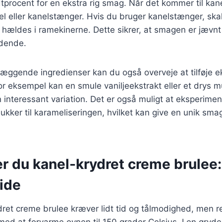
tprocent for en ekstra rig smag. Når det kommer til kan
l eller kanelstænger. Hvis du bruger kanelstænger, skal
hældes i ramekinerne. Dette sikrer, at smagen er jævnt
ldende.
æggende ingredienser kan du også overveje at tilføje e
r eksempel kan en smule vaniljeekstrakt eller et drys
 interessant variation. Det er også muligt at eksperime
sukker til karameliseringen, hvilket kan give en unik smag
r du kanel-krydret creme brulee: 
uide
dret creme brulee kræver lidt tid og tålmodighed, men re
med at forvarme ovnen til 150 grader Celsius. I en gryd