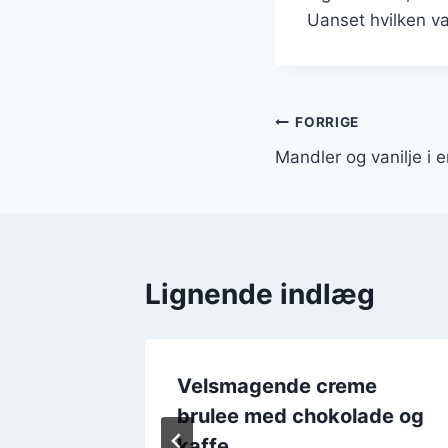
Uanset hvilken va
Indlægsnavi
FORRIGE
Mandler og vanilje i 
Lignende indlæg
brulee
Velsmagende creme
up
brulee med chokolade og
kaffe