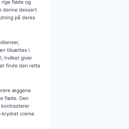
rige fløde og
ere denne dessert
utning på deres
edienser,
n tilsættes i
 hvilket giver
at finde den rette
mperere æggene
me fløde. Den
 kontrasterer
-krydret creme