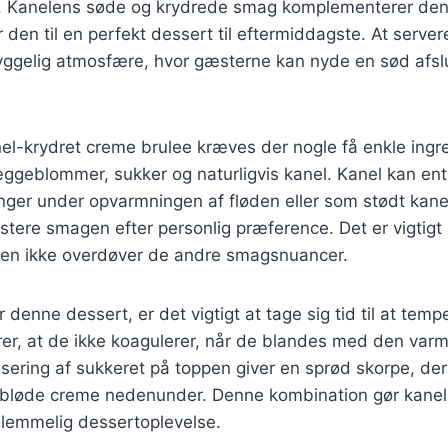
 Kanelens søde og krydrede smag komplementerer den 
ør den til en perfekt dessert til eftermiddagste. At serv
hyggelig atmosfære, hvor gæsterne kan nyde en sød afsl
nel-krydret creme brulee kræves der nogle få enkle ingr
ggeblommer, sukker og naturligvis kanel. Kanel kan ente
ger under opvarmningen af fløden eller som stødt kanel,
ustere smagen efter personlig præference. Det er vigtigt 
len ikke overdøver de andre smagsnuancer.
 denne dessert, er det vigtigt at tage sig tid til at te
krer, at de ikke koagulerer, når de blandes med den var
sering af sukkeret på toppen giver en sprød skorpe, der
bløde creme nedenunder. Denne kombination gør kanel
rglemmelig dessertoplevelse.