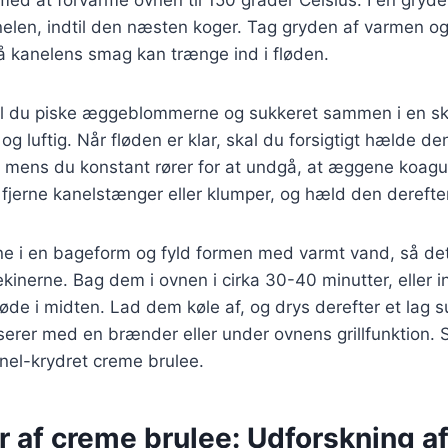
en, indtil den næsten koger. Tag gryden af varmen og
så kanelens smag kan trænge ind i fløden.
al du piske æggeblommerne og sukkeret sammen i en skål
og luftig. Når fløden er klar, skal du forsigtigt hælde de
mens du konstant rører for at undgå, at æggene koagul
 fjerne kanelstænger eller klumper, og hæld den derefte
e i en bageform og fyld formen med varmt vand, så det 
kinerne. Bag dem i ovnen i cirka 30-40 minutter, eller in
løde i midten. Lad dem køle af, og drys derefter et lag 
erer med en brænder eller under ovnens grillfunktion. 
nel-krydret creme brulee.
r af creme brulee: Udforskning a