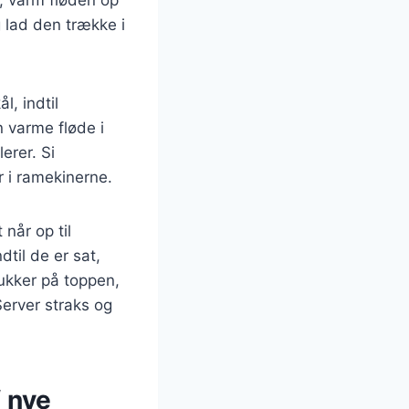
 lad den trække i
, indtil
n varme fløde i
erer. Si
r i ramekinerne.
når op til
dtil de er sat,
sukker på toppen,
Server straks og
f nye