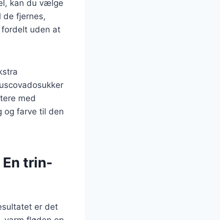
el, kan du vælge
 de fjernes,
 fordelt uden at
kstra
 muscovadosukker
ntere med
 og farve til den
En trin-
sultatet er det
e, varm fløden op