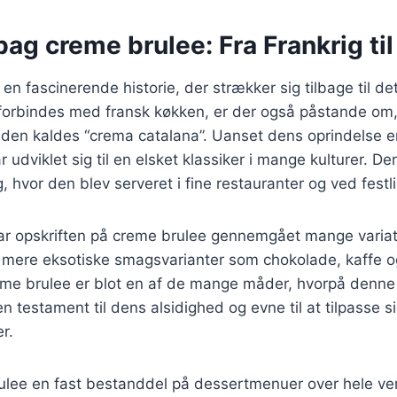
bag creme brulee: Fra Frankrig ti
en fascinerende historie, der strækker sig tilbage til de
forbindes med fransk køkken, er der også påstande om
 den kaldes “crema catalana”. Uanset dens oprindelse er 
udviklet sig til en elsket klassiker i mange kulturer. Den
, hvor den blev serveret i fine restauranter og ved festli
har opskriften på creme brulee gennemgået mange variat
til mere eksotiske smagsvarianter som chokolade, kaffe 
eme brulee er blot en af de mange måder, hvorpå denne
en testament til dens alsidighed og evne til at tilpasse si
r.
rulee en fast bestanddel på dessertmenuer over hele v