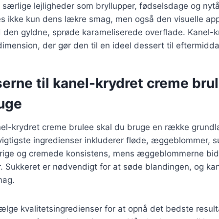
 særlige lejligheder som bryllupper, fødselsdage og nyt
es ikke kun dens lækre smag, men også den visuelle app
den gyldne, sprøde karameliserede overflade. Kanel-k
 dimension, der gør den til en ideel dessert til eftermidd
erne til kanel-krydret creme bru
ruge
anel-krydret creme brulee skal du bruge en række grun
vigtigste ingredienser inkluderer fløde, æggeblommer, s
 rige og cremede konsistens, mens æggeblommerne bidr
r. Sukkeret er nødvendigt for at søde blandingen, og kan
mag.
 vælge kvalitetsingredienser for at opnå det bedste resul