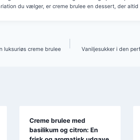
riation du vælger, er creme brulee en dessert, der altid 
gation
en luksuriøs creme brulee
Vaniljesukker i den pe
Creme brulee med
basilikum og citron: En
frisk og aromatisk udgave