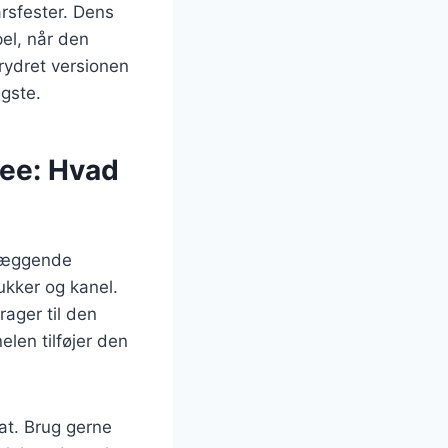
årsfester. Dens
el, når den
rydret versionen
agste.
lee: Hvad
dlæggende
ukker og kanel.
ager til den
elen tilføjer den
tat. Brug gerne