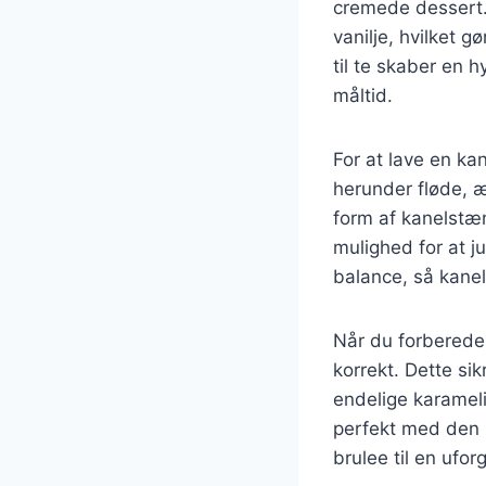
cremede dessert.
vanilje, hvilket g
til te skaber en 
måltid.
For at lave en ka
herunder fløde, æ
form af kanelstæn
mulighed for at j
balance, så kane
Når du forbereder
korrekt. Dette si
endelige karameli
perfekt med den 
brulee til en ufo