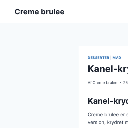
Fortsæt
Creme brulee
til
indhold
DESSERTER
|
MAD
Kanel-kr
Af
Creme brulee
25
Kanel-kryd
Creme brulee er e
version, krydret 