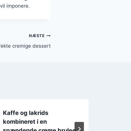
vil imponere.
NÆSTE
rfekte cremige dessert
Kaffe og lakrids
Festlig
kombineret i en
kaffe o
spændende creme brulee