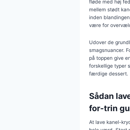
fløde med høj fed
mellem stødt kane
inden blandingen 
være for overvæ
Udover de grundl
smagsnuancer. Fo
på toppen give en
forskellige typer 
færdige dessert.
Sådan lave
for-trin g
At lave kanel-kry
hele værd. Start 