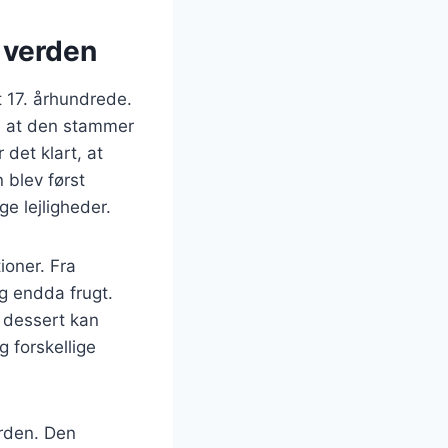
l verden
t 17. århundrede.
, at den stammer
det klart, at
 blev først
ge lejligheder.
ioner. Fra
og endda frugt.
 dessert kan
g forskellige
erden. Den