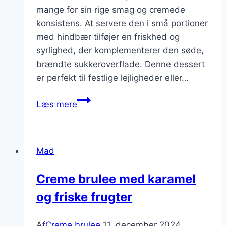
mange for sin rige smag og cremede
konsistens. At servere den i små portioner
med hindbær tilføjer en friskhed og
syrlighed, der komplementerer den søde,
brændte sukkeroverflade. Denne dessert
er perfekt til festlige lejligheder eller…
Små
Læs mere
portioner
af
creme
Mad
brulee
med
Creme brulee med karamel
hindbær
og friske frugter
Af
Creme brulee
11. december 2024