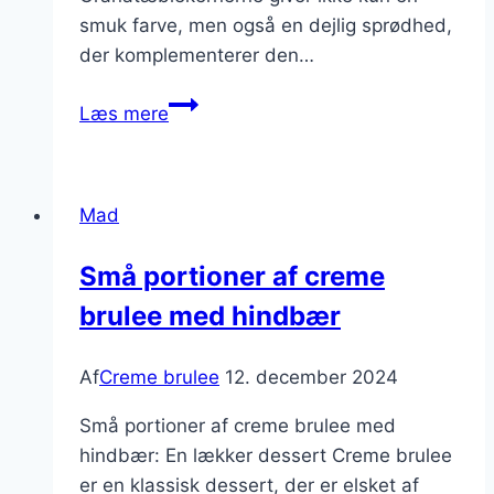
smuk farve, men også en dejlig sprødhed,
der komplementerer den…
Cremet
Læs mere
dessert:
creme
brulee
Mad
med
granatæble
Små portioner af creme
brulee med hindbær
Af
Creme brulee
12. december 2024
Små portioner af creme brulee med
hindbær: En lækker dessert Creme brulee
er en klassisk dessert, der er elsket af