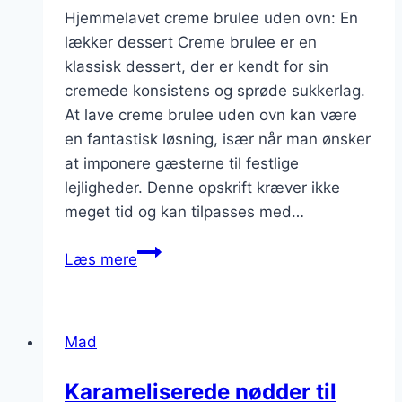
Hjemmelavet creme brulee uden ovn: En
lækker dessert Creme brulee er en
klassisk dessert, der er kendt for sin
cremede konsistens og sprøde sukkerlag.
At lave creme brulee uden ovn kan være
en fantastisk løsning, især når man ønsker
at imponere gæsterne til festlige
lejligheder. Denne opskrift kræver ikke
meget tid og kan tilpasses med…
Hjemmelavet
Læs mere
creme
brulee
uden
Mad
ovn
til
Karameliserede nødder til
festlige