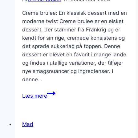
Creme brulee: En klassisk dessert med en
moderne twist Creme brulee er en elsket
dessert, der stammer fra Frankrig og er
kendt for sin rige, cremede konsistens og
det sprøde sukkerlag på toppen. Denne
dessert er blevet en favorit i mange lande
og findes i utallige variationer, der tilføjer
nye smagsnuancer og ingredienser. I
denne…
Creme
Læs mere
brulee
med
karamel
Mad
og
friske