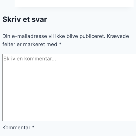
ovn
–
Skriv et svar
nem
opskrift
Din e-mailadresse vil ikke blive publiceret.
Krævede
felter er markeret med
*
Kommentar
*