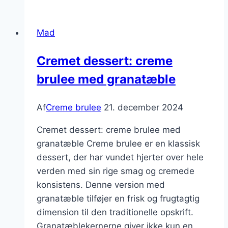
til
din
Mad
creme
brulee
Cremet dessert: creme
dessert
brulee med granatæble
Af
Creme brulee
21. december 2024
Cremet dessert: creme brulee med
granatæble Creme brulee er en klassisk
dessert, der har vundet hjerter over hele
verden med sin rige smag og cremede
konsistens. Denne version med
granatæble tilføjer en frisk og frugtagtig
dimension til den traditionelle opskrift.
Granatæblekernerne giver ikke kun en