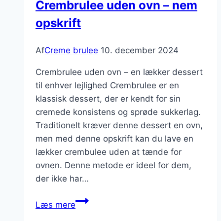
Crembrulee uden ovn – nem
frugter
opskrift
Af
Creme brulee
10. december 2024
Crembrulee uden ovn – en lækker dessert
til enhver lejlighed Crembrulee er en
klassisk dessert, der er kendt for sin
cremede konsistens og sprøde sukkerlag.
Traditionelt kræver denne dessert en ovn,
men med denne opskrift kan du lave en
lækker crembulee uden at tænde for
ovnen. Denne metode er ideel for dem,
der ikke har…
Crembrulee
Læs mere
uden