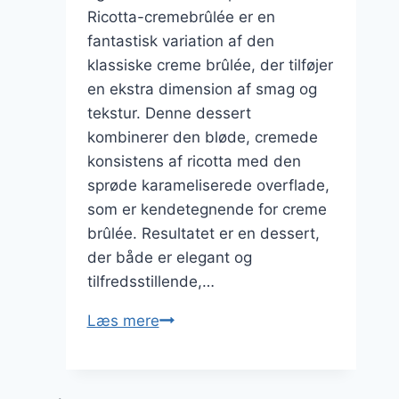
Ricotta-cremebrûlée er en
fantastisk variation af den
klassiske creme brûlée, der tilføjer
en ekstra dimension af smag og
tekstur. Denne dessert
kombinerer den bløde, cremede
konsistens af ricotta med den
sprøde karameliserede overflade,
som er kendetegnende for creme
brûlée. Resultatet er en dessert,
der både er elegant og
tilfredsstillende,…
Ricotta-
Læs mere
cremebrûlée
til
en