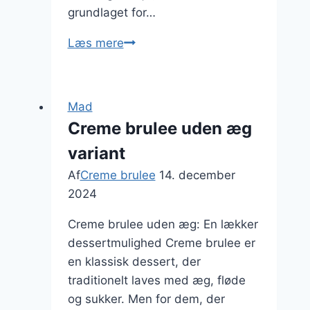
grundlaget for…
Skønne
Læs mere
creme
brulee
med
Mad
appelsinlikør
Creme brulee uden æg
variant
Af
Creme brulee
14. december
2024
Creme brulee uden æg: En lækker
dessertmulighed Creme brulee er
en klassisk dessert, der
traditionelt laves med æg, fløde
og sukker. Men for dem, der