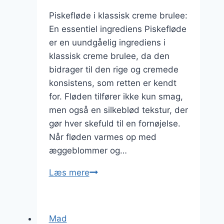
Piskefløde i klassisk creme brulee:
En essentiel ingrediens Piskefløde
er en uundgåelig ingrediens i
klassisk creme brulee, da den
bidrager til den rige og cremede
konsistens, som retten er kendt
for. Fløden tilfører ikke kun smag,
men også en silkeblød tekstur, der
gør hver skefuld til en fornøjelse.
Når fløden varmes op med
æggeblommer og…
Piskefløde
Læs mere
i
klassisk
creme
Mad