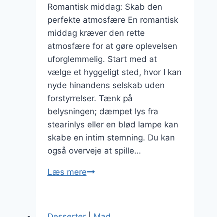
Romantisk middag: Skab den
perfekte atmosfære En romantisk
middag kræver den rette
atmosfære for at gøre oplevelsen
uforglemmelig. Start med at
vælge et hyggeligt sted, hvor I kan
nyde hinandens selskab uden
forstyrrelser. Tænk på
belysningen; dæmpet lys fra
stearinlys eller en blød lampe kan
skabe en intim stemning. Du kan
også overveje at spille…
Romantisk
Læs mere
middag
med
hjemmelavet
Desserter
|
Mad