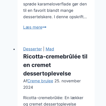
sprøde karameloverflade gør den
til en favorit blandt mange
dessertelskere. I denne opskrift…
Sahnefyldt
Læs mere
jordbær-
og
flødecremebrulee
Desserter
|
Mad
opskrift
Ricotta-cremebrûlée til
en cremet
dessertoplevelse
Af
Creme brulee
25. november
2024
Ricotta-cremebrûlée: En lækker
og cremet dessertoplevelse