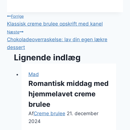
Indlægsnavigation
Forrige
Klassisk creme brulee opskrift med kanel
Næste
Chokoladeoverraskelse: lav din egen lækre
dessert
Lignende indlæg
Mad
Romantisk middag med
hjemmelavet creme
brulee
Af
Creme brulee
21. december
2024