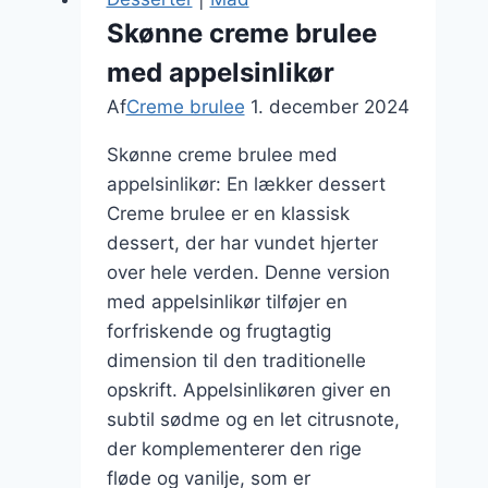
creme
Skønne creme brulee
brulee
med appelsinlikør
Af
Creme brulee
1. december 2024
Skønne creme brulee med
appelsinlikør: En lækker dessert
Creme brulee er en klassisk
dessert, der har vundet hjerter
over hele verden. Denne version
med appelsinlikør tilføjer en
forfriskende og frugtagtig
dimension til den traditionelle
opskrift. Appelsinlikøren giver en
subtil sødme og en let citrusnote,
der komplementerer den rige
fløde og vanilje, som er