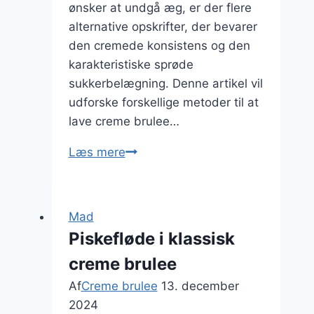
ønsker at undgå æg, er der flere
alternative opskrifter, der bevarer
den cremede konsistens og den
karakteristiske sprøde
sukkerbelægning. Denne artikel vil
udforske forskellige metoder til at
lave creme brulee…
Creme
Læs mere
brulee
uden
æg
Mad
variant
Piskefløde i klassisk
creme brulee
Af
Creme brulee
13. december
2024