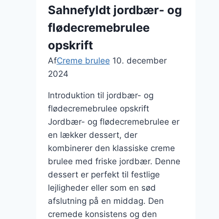
brulee
Sahnefyldt jordbær- og
flødecremebrulee
opskrift
Af
Creme brulee
10. december
2024
Introduktion til jordbær- og
flødecremebrulee opskrift
Jordbær- og flødecremebrulee er
en lækker dessert, der
kombinerer den klassiske creme
brulee med friske jordbær. Denne
dessert er perfekt til festlige
lejligheder eller som en sød
afslutning på en middag. Den
cremede konsistens og den