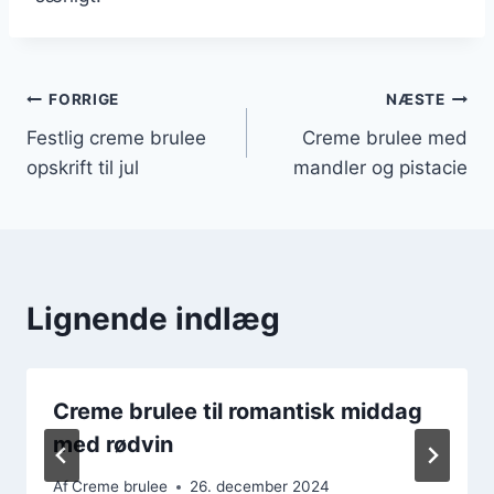
Indlægsnavigation
FORRIGE
NÆSTE
Festlig creme brulee
Creme brulee med
opskrift til jul
mandler og pistacie
Lignende indlæg
Creme brulee til romantisk middag
med rødvin
Af
Creme brulee
26. december 2024