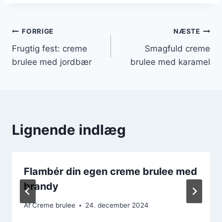
Indlægsnavigation
FORRIGE
NÆSTE
Frugtig fest: creme
Smagfuld creme
brulee med jordbær
brulee med karamel
Lignende indlæg
Flambér din egen creme brulee med
brandy
Af
Creme brulee
24. december 2024