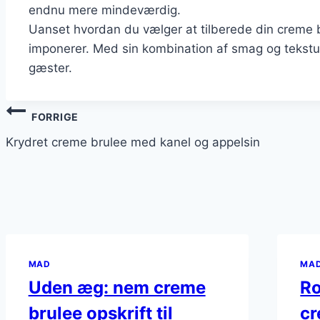
endnu mere mindeværdig.
Uanset hvordan du vælger at tilberede din creme br
imponerer. Med sin kombination af smag og tekstur e
gæster.
Indlægsnavigation
FORRIGE
Krydret creme brulee med kanel og appelsin
MAD
MA
Uden æg: nem creme
Ro
brulee opskrift til
cr