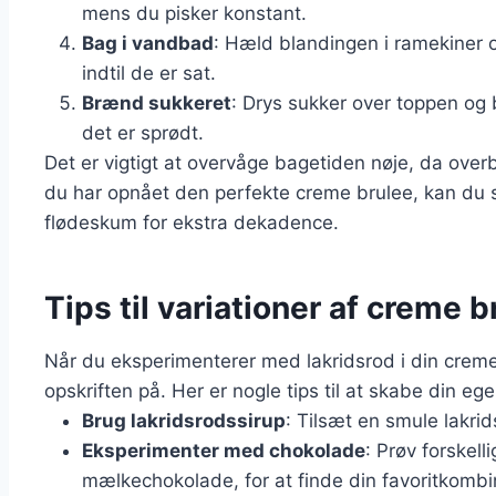
mens du pisker konstant.
Bag i vandbad
: Hæld blandingen i ramekiner 
indtil de er sat.
Brænd sukkeret
: Drys sukker over toppen og b
det er sprødt.
Det er vigtigt at overvåge bagetiden nøje, da overb
du har opnået den perfekte creme brulee, kan du s
flødeskum for ekstra dekadence.
Tips til variationer af creme 
Når du eksperimenterer med lakridsrod i din creme 
opskriften på. Her er nogle tips til at skabe din eg
Brug lakridsrodssirup
: Tilsæt en smule lakrid
Eksperimenter med chokolade
: Prøv forskell
mælkechokolade, for at finde din favoritkombi