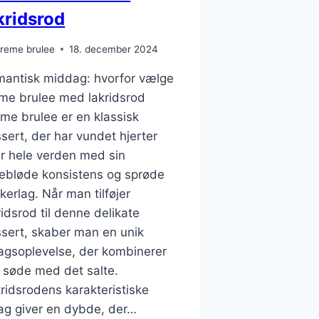
kridsrod
reme brulee
18. december 2024
antisk middag: hvorfor vælge
me brulee med lakridsrod
me brulee er en klassisk
sert, der har vundet hjerter
r hele verden med sin
kebløde konsistens og sprøde
kerlag. Når man tilføjer
ridsrod til denne delikate
sert, skaber man en unik
gsoplevelse, der kombinerer
 søde med det salte.
ridsrodens karakteristiske
g giver en dybde, der…