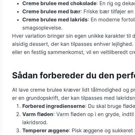
Creme brulee med chokolade
: En rig og dekad
Creme brulee med bær
: Friske bær tilføjer e
Creme brulee med lakrids
: En moderne forto
smagsoplevelse.
Hver variation bringer sin egen unikke karakter til 
alsidig dessert, der kan tilpasses enhver lejlighed
eller en festlig sammenkomst, vil en veltilberedt 
Sådan forbereder du den perf
At lave creme brulee kræver lidt tålmodighed og p
er en grundopskrift, der kan tilpasses med lakrids
Forbered ingredienserne
: Du skal bruge fløde
Varm fløden
: Varm fløden op i en gryde, indt
lakridsrod.
Temperer æggene
: Pisk æggene og sukkeret