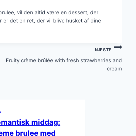
ulee, vil den altid være en dessert, der
r det en ret, der vil blive husket af dine
NÆSTE
Fruity crème brûlée with fresh strawberries and
cream
D
mantisk middag:
eme brulee med