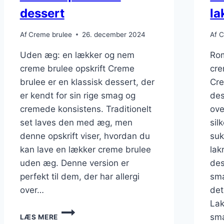
dessert
la
Af
Creme brulee
26. december 2024
Af
C
Uden æg: en lækker og nem
Rom
creme brulee opskrift Creme
cre
brulee er en klassisk dessert, der
Cre
er kendt for sin rige smag og
des
cremede konsistens. Traditionelt
ove
set laves den med æg, men
sil
denne opskrift viser, hvordan du
suk
kan lave en lækker creme brulee
lak
uden æg. Denne version er
des
perfekt til dem, der har allergi
sma
over…
det
Lak
UDEN
sma
LÆS MERE
ÆG: