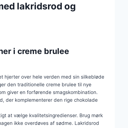
med lakridsrod og
er i creme brulee
t hjerter over hele verden med sin silkebløde
r den traditionelle creme brulee til nye
 som giver en forførende smagskombination.
hed, der komplementerer den rige chokolade
igt at vælge kvalitetsingredienser. Brug mørk
smagen ikke overdøves af sødme. Lakridsrod