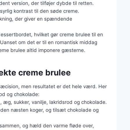
ent version, der tilføjer dybde til retten.
n syrlig kontrast til den søde creme.
lkning, der giver en spændende
dessertbordet, hvilket gør creme brulee til en
. Uanset om det er til en romantisk middag
creme brulee altid imponere gæsterne.
ekte creme brulee
ræcision, men resultatet er det hele værd. Her
rod og chokolade:
, æg, sukker, vanilje, lakridsrod og chokolade.
il den næsten koger, og tilsæt chokolade og
 sammen, og hæld den varme fløde over,