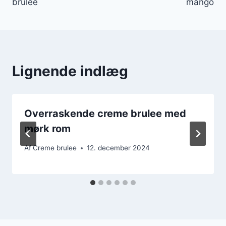
brulee
mango
Lignende indlæg
Overraskende creme brulee med
mørk rom
Af
Creme brulee
12. december 2024