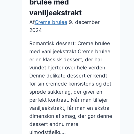
brulee med
i
glasbæger
vaniljeekstrakt
Af
Creme brulee
9. december
2024
Romantisk dessert: Creme brulee
med vaniljeekstrakt Creme brulee
er en klassisk dessert, der har
vundet hjerter over hele verden.
Denne delikate dessert er kendt
for sin cremede konsistens og det
sprøde sukkerlag, der giver en
perfekt kontrast. Når man tilføjer
vaniljeekstrakt, får man en ekstra
dimension af smag, der gør denne
dessert endnu mere
uimodståelig….