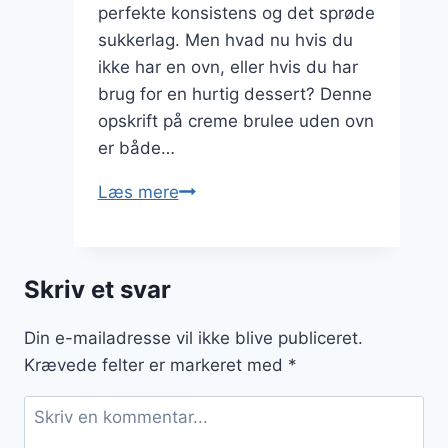
perfekte konsistens og det sprøde
sukkerlag. Men hvad nu hvis du
ikke har en ovn, eller hvis du har
brug for en hurtig dessert? Denne
opskrift på creme brulee uden ovn
er både…
Creme
Læs mere
brulee
uden
ovn
Skriv et svar
til
hurtige
Din e-mailadresse vil ikke blive publiceret.
desserter
Krævede felter er markeret med
*