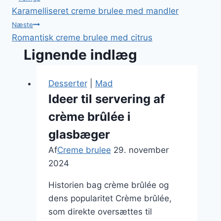
Indlægsnavigation
Karamelliseret creme brulee med mandler
Næste
Romantisk creme brulee med citrus
Lignende indlæg
Desserter
|
Mad
Ideer til servering af
crème brûlée i
glasbæger
Af
Creme brulee
29. november
2024
Historien bag crème brûlée og
dens popularitet Crème brûlée,
som direkte oversættes til