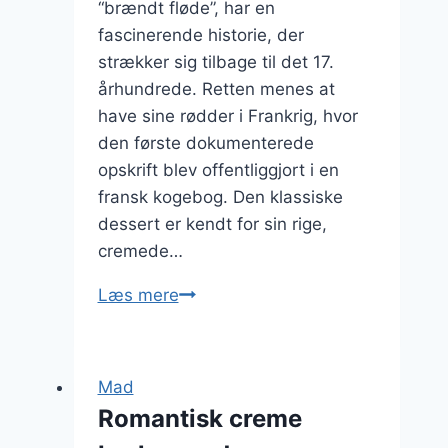
“brændt fløde”, har en
fascinerende historie, der
strækker sig tilbage til det 17.
århundrede. Retten menes at
have sine rødder i Frankrig, hvor
den første dokumenterede
opskrift blev offentliggjort i en
fransk kogebog. Den klassiske
dessert er kendt for sin rige,
cremede…
Ideer
Læs mere
til
servering
af
Mad
crème
Romantisk creme
brûlée