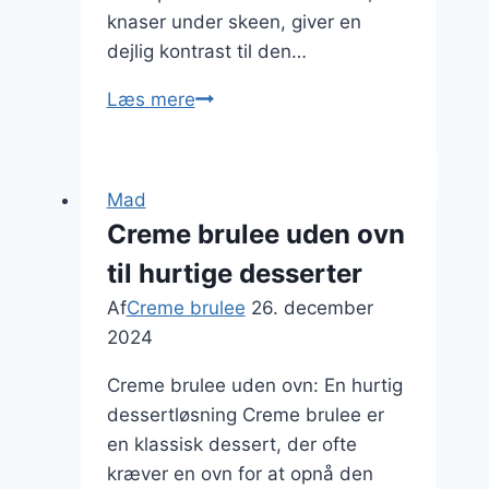
knaser under skeen, giver en
dejlig kontrast til den…
Karameliseret
Læs mere
creme
brulee
med
Mad
orange
Creme brulee uden ovn
til hurtige desserter
Af
Creme brulee
26. december
2024
Creme brulee uden ovn: En hurtig
dessertløsning Creme brulee er
en klassisk dessert, der ofte
kræver en ovn for at opnå den