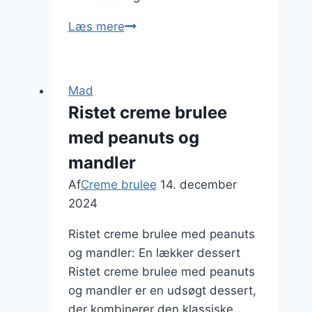
Romantisk
Læs mere
creme
brulee
med
Mad
vaniljeekstrakt
Ristet creme brulee
med peanuts og
mandler
Af
Creme brulee
14. december
2024
Ristet creme brulee med peanuts
og mandler: En lækker dessert
Ristet creme brulee med peanuts
og mandler er en udsøgt dessert,
der kombinerer den klassiske