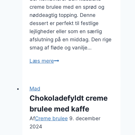
creme brulee med en sprød og
nøddeagtig topping. Denne
dessert er perfekt til festlige
lejligheder eller som en særlig
afslutning på en middag. Den rige
smag af fløde og vanilje…
Ristet
Læs mere
creme
brulee
med
Mad
peanuts
Chokoladefyldt creme
og
brulee med kaffe
mandler
Af
Creme brulee
9. december
2024