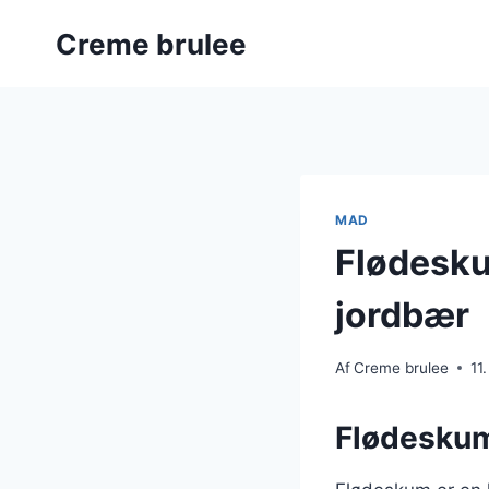
Fortsæt
Creme brulee
til
indhold
MAD
Flødesku
jordbær
Af
Creme brulee
11
Flødeskum