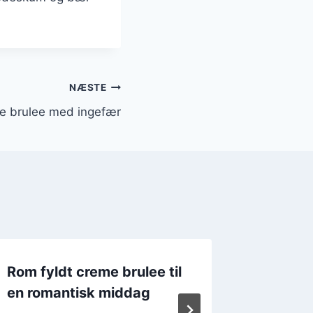
NÆSTE
e brulee med ingefær
Rom fyldt creme brulee til
Cremed
en romantisk middag
brulee