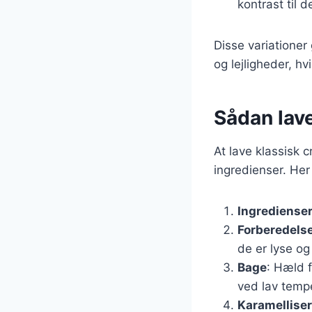
kontrast til 
Disse variationer
og lejligheder, hv
Sådan lav
At lave klassisk 
ingredienser. Her
Ingrediense
Forberedels
de er lyse og 
Bage
: Hæld 
ved lav temper
Karamellise