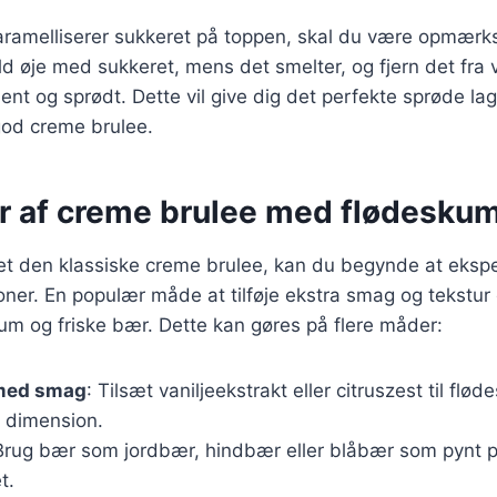
karamelliserer sukkeret på toppen, skal du være opmærk
d øje med sukkeret, mens det smelter, og fjern det fra 
ent og sprødt. Dette vil give dig det perfekte sprøde lag
od creme brulee.
er af creme brulee med flødesku
et den klassiske creme brulee, kan du begynde at eks
tioner. En populær måde at tilføje ekstra smag og tekstur
um og friske bær. Dette kan gøres på flere måder:
med smag
: Tilsæt vaniljeekstrakt eller citruszest til flø
a dimension.
Brug bær som jordbær, hindbær eller blåbær som pynt p
t.