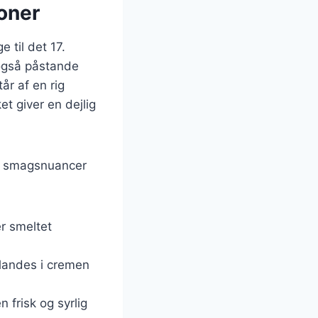
oner
 til det 17.
 også påstande
år af en rig
et giver en dejlig
ige smagsnuancer
er smeltet
landes i cremen
 frisk og syrlig