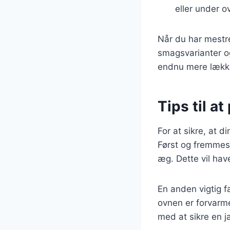
eller under ov
Når du har mestre
smagsvarianter og
endnu mere lækk
Tips til a
For at sikre, at d
Først og fremmest 
æg. Dette vil hav
En anden vigtig f
ovnen er forvarm
med at sikre en j