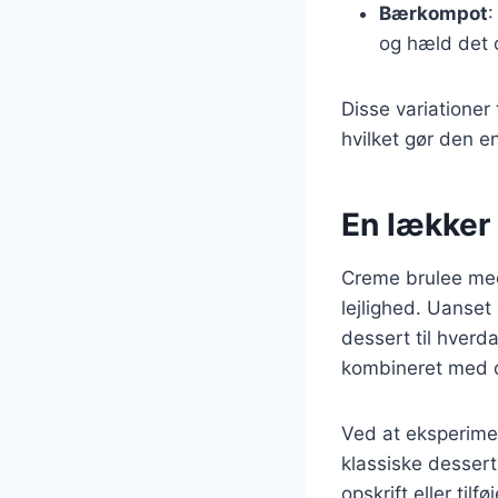
Bærkompot
:
og hæld det o
Disse variationer 
hvilket gør den 
En lækker 
Creme brulee med 
lejlighed. Uanset
dessert til hverd
kombineret med d
Ved at eksperime
klassiske dessert
opskrift eller ti