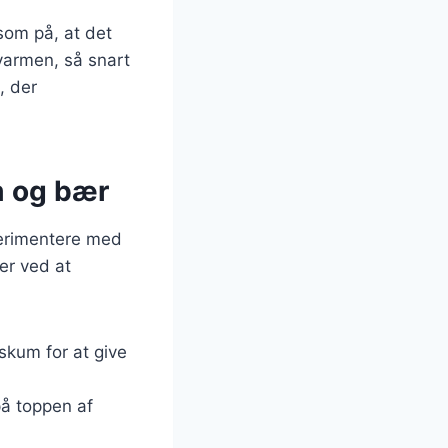
som på, at det
varmen, så snart
, der
m og bær
perimentere med
 er ved at
deskum for at give
å toppen af