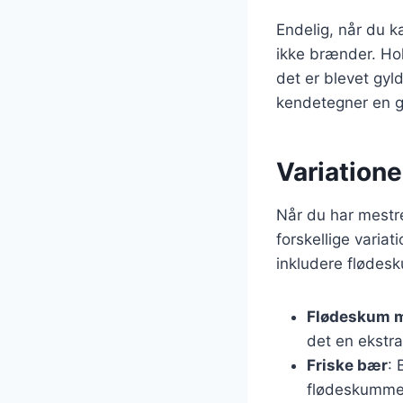
Endelig, når du 
ikke brænder. Hol
det er blevet gyld
kendetegner en g
Variation
Når du har mestr
forskellige varia
inkludere flødesk
Flødeskum 
det en ekstr
Friske bær
: 
flødeskumme