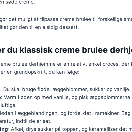
den søde creme.
 gør det muligt at tilpasse creme brulee til forskellige 
ilket gør den til en alsidig dessert.
er du klassisk creme brulee der
creme brulee derhjemme er en relativt enkel proces, der
 er en grundopskrift, du kan følge:
r
: Du skal bruge fløde, æggeblommer, sukker og vanilje.
e
: Varm fløden op med vanilje, og pisk æggeblommerne m
luftige.
fløden i æggeblandingen, og fordel det i ramekiner. Ba
atur, indtil de er sat.
ring
: Afkøl, drys sukker på toppen, og karamelliser de