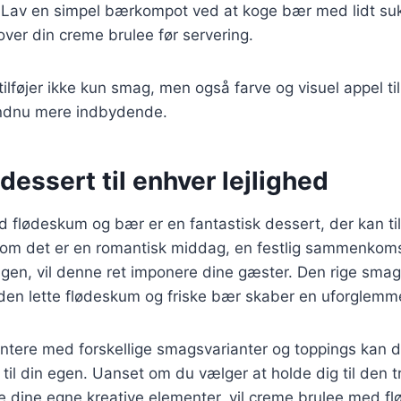
 Lav en simpel bærkompot ved at koge bær med lidt sukk
ver din creme brulee før servering.
tilføjer ikke kun smag, men også farve og visuel appel ti
endnu mere indbydende.
dessert til enhver lejlighed
flødeskum og bær er en fantastisk dessert, der kan til
 om det er en romantisk middag, en festlig sammenkomst
agen, vil denne ret imponere dine gæster. Den rige sma
en lette flødeskum og friske bær skaber en uforglemme
ntere med forskellige smagsvarianter og toppings kan 
 til din egen. Uanset om du vælger at holde dig til den tr
lføje dine egne kreative elementer, vil creme brulee med