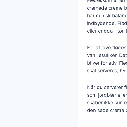
Flødeskum er en kl
cremede creme br
harmonisk balanc
indbydende. Flød
eller endda likør,
For at lave fløde
vaniljesukker. Det
bliver for stiv. 
skal serveres, hvil
Når du serverer f
som jordbær eller
skaber ikke kun 
den søde creme b