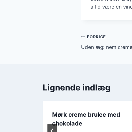
altid være en vin
Indlægsnavi
FORRIGE
Uden æg: nem creme 
Lignende indlæg
Mørk creme brulee med
chokolade