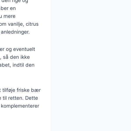
l den rige og
aber en
nu mere
 vanilje, citrus
e anledninger.
ker og eventuelt
e, så den ikke
abet, indtil den
tilføje friske bær
til retten. Dette
er komplementerer