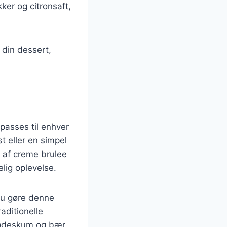
er og citronsaft,
l din dessert,
passes til enhver
 eller en simpel
g af creme brulee
lig oplevelse.
du gøre denne
aditionelle
 flødeskum og bær