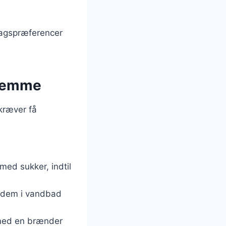
smagspræferencer
hjemme
 kræver få
ed sukker, indtil
g dem i vandbad
t med en brænder