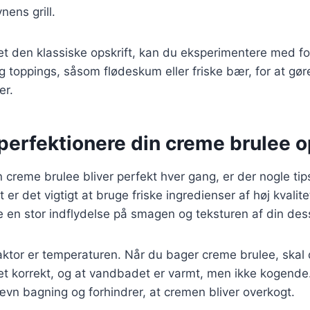
nens grill.
t den klassiske opskrift, kan du eksperimentere med fo
 toppings, såsom flødeskum eller friske bær, for at gør
er.
t perfektionere din creme brulee o
in creme brulee bliver perfekt hver gang, er der nogle tip
er det vigtigt at bruge friske ingredienser af høj kvalite
e en stor indflydelse på smagen og teksturen af din des
aktor er temperaturen. Når du bager creme brulee, skal d
et korrekt, og at vandbadet er varmt, men ikke kogende
ævn bagning og forhindrer, at cremen bliver overkogt.