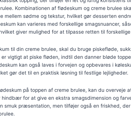
assisk topping, der tilføjer en let og luftig konsistens ti
ulee. Kombinationen af flødeskum og creme brulee sk
e mellem sødme og tekstur, hvilket gør desserten end
eskum kan varieres med forskellige smagsnuancer, såsom
 hvilket giver mulighed for at tilpasse retten til forskellig
skum til din creme brulee, skal du bruge piskefløde, suk
 er vigtigt at piske fløden, indtil den danner bløde topp
Flødeskum kan også laves i forvejen og opbevares i kølesk
ket gør det til en praktisk løsning til festlige lejligheder.
lødeskum på toppen af creme brulee, kan du overveje at 
 hindbær for at give en ekstra smagsdimension og farve 
en smuk præsentation, men tilføjer også en friskhed, d
rulee.