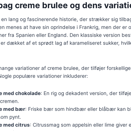
bag creme brulee og dens variati
n lang og fascinerende historie, der strækker sig tilbage
en menes at have sin oprindelse i Frankrig, men der er
r fra Spanien eller England. Den klassiske version best
er dækket af et sprødt lag af karameliseret sukker, hvilk
mange variationer af creme brulee, der tilføjer forskell
Nogle populære variationer inkluderer:
e med chokolade
: En rig og dekadent version, der tilføj
 cremen.
e med bær
: Friske bær som hindbær eller blåbær kan b
som pynt.
e med citrus
: Citrussmag som appelsin eller lime giver en