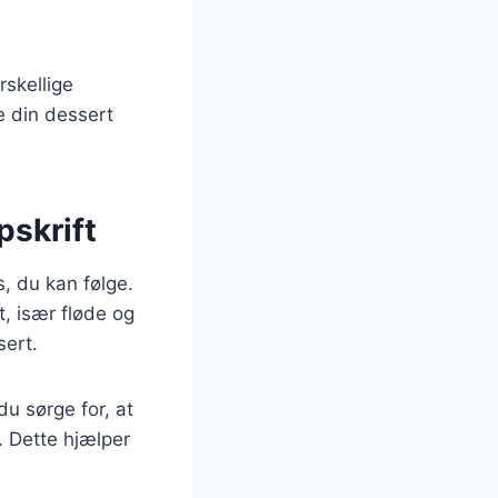
rskellige
e din dessert
pskrift
s, du kan følge.
t, især fløde og
sert.
u sørge for, at
. Dette hjælper