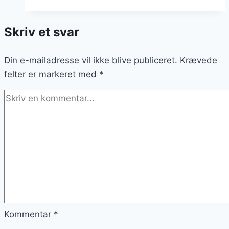
pynt
på
Skriv et svar
desserttallerkenen
Din e-mailadresse vil ikke blive publiceret.
Krævede
felter er markeret med
*
Kommentar
*