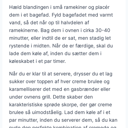
Hæld blandingen i små ramekiner og placér
dem i et bagefad. Fyld bagefadet med varmt
vand, så det når op til halvdelen af
ramekinerne. Bag dem i ovnen i cirka 30-40
minutter, eller indtil de er sat, men stadig let
rystende i midten. Når de er færdige, skal du
lade dem køle af, inden du sætter dem i
køleskabet i et par timer.
Når du er klar til at servere, drysser du et lag
sukker over toppen af hver creme brulee og
karamelliserer det med en gasbrænder eller
under ovnens grill. Dette skaber den
karakteristiske sprøde skorpe, der gør creme
brulee så uimodståelig. Lad dem køle af i et
par minutter, inden du serverer dem, så du kan
nyde den perfekte kombination af cremede og