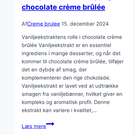
chocolate crème brûlée
Af
Creme brulee
15. december 2024
Vaniljeekstraktens rolle i chocolate crème
brûlée Vaniljeekstrakt er en essentiel
ingrediens i mange desserter, og når det
kommer til chocolate crème brûlée, tilføjer
det en dybde af smag, der
komplementerer den rige chokolade.
Vaniljeekstrakt er lavet ved at udtrække
smagen fra vaniljebønner, hvilket giver en
kompleks og aromatisk profil. Denne
ekstrakt kan variere i kvalitet,…
Vaniljeekstrakt
Læs mere
i