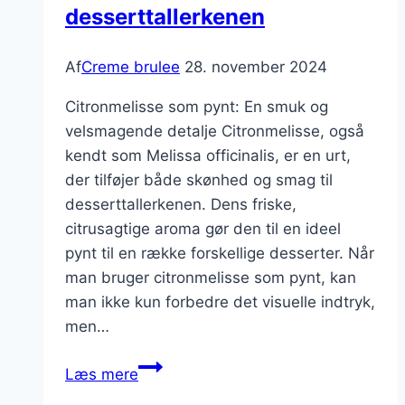
desserttallerkenen
på
creme
brulee
Af
Creme brulee
28. november 2024
Citronmelisse som pynt: En smuk og
velsmagende detalje Citronmelisse, også
kendt som Melissa officinalis, er en urt,
der tilføjer både skønhed og smag til
desserttallerkenen. Dens friske,
citrusagtige aroma gør den til en ideel
pynt til en række forskellige desserter. Når
man bruger citronmelisse som pynt, kan
man ikke kun forbedre det visuelle indtryk,
men…
Citronmelisse
Læs mere
som