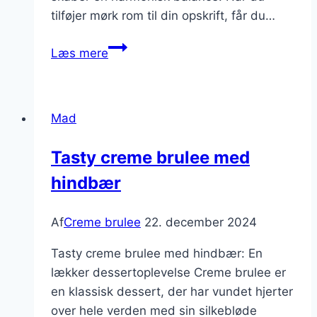
tilføjer mørk rom til din opskrift, får du…
Mørk
Læs mere
rom
i
din
Mad
klassiske
creme
Tasty creme brulee med
brulee
hindbær
opskrift
Af
Creme brulee
22. december 2024
Tasty creme brulee med hindbær: En
lækker dessertoplevelse Creme brulee er
en klassisk dessert, der har vundet hjerter
over hele verden med sin silkebløde