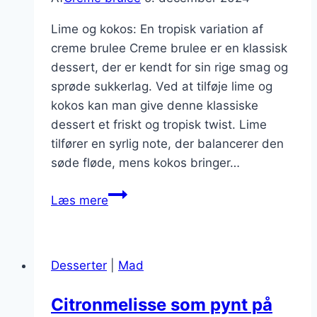
Lime og kokos: En tropisk variation af
creme brulee Creme brulee er en klassisk
dessert, der er kendt for sin rige smag og
sprøde sukkerlag. Ved at tilføje lime og
kokos kan man give denne klassiske
dessert et friskt og tropisk twist. Lime
tilfører en syrlig note, der balancerer den
søde fløde, mens kokos bringer…
Lime
Læs mere
og
kokos
for
Desserter
|
Mad
en
tropisk
Citronmelisse som pynt på
twist