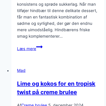
konsistens og sprøde sukkerlag. Når man
tilføjer hindbær til denne delikate dessert,
får man en fantastisk kombination af
sødme og syrlighed, der gør den endnu
mere uimodståelig. Hindbærens friske
smag komplementerer…
Tasty
Læs mere
creme
brulee
med
Mad
hindbær
Lime og kokos for en tropisk
twist på creme brulee
Af
Creme brulee
5. december 2024