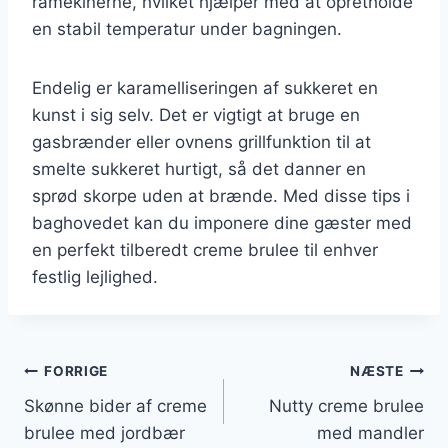
ramekinerne, hvilket hjælper med at opretholde
en stabil temperatur under bagningen.
Endelig er karamelliseringen af sukkeret en
kunst i sig selv. Det er vigtigt at bruge en
gasbrænder eller ovnens grillfunktion til at
smelte sukkeret hurtigt, så det danner en
sprød skorpe uden at brænde. Med disse tips i
baghovedet kan du imponere dine gæster med
en perfekt tilberedt creme brulee til enhver
festlig lejlighed.
Indlægsnavigation
FORRIGE
NÆSTE
Skønne bider af creme
Nutty creme brulee
brulee med jordbær
med mandler