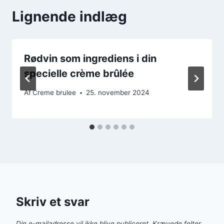
Lignende indlæg
Rødvin som ingrediens i din
specielle crème brûlée
Af
Creme brulee
25. november 2024
Skriv et svar
Din e-mailadresse vil ikke blive publiceret.
Krævede felter