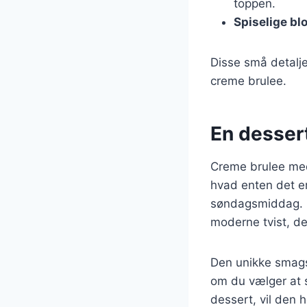
toppen.
Spiselige bl
Disse små detalje
creme brulee.
En dessert
Creme brulee med 
hvad enten det e
søndagsmiddag. D
moderne tvist, de
Den unikke smags
om du vælger at 
dessert, vil den 