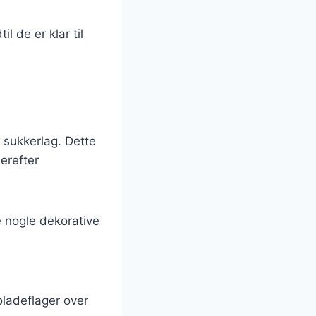
l de er klar til
de sukkerlag. Dette
erefter
e nogle dekorative
oladeflager over