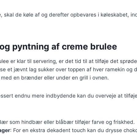
 skal de køle af og derefter opbevares i køleskabet, indti
 og pyntning af creme brulee
ee er klar til servering, er det tid til at tilføje det sprø
se et jævnt lag sukker over toppen af hver ramekin og d
 med en brænder eller under en grill i ovnen.
essert endnu mere indbydende kan du overveje at tilføj
Bær som hindbær eller blåbær tilføjer farve og friskhed.
ager
: For en ekstra dekadent touch kan du drysse chok