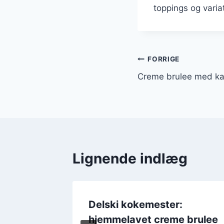
toppings og varia
Indlægsnavi
FORRIGE
Creme brulee med kar
Lignende indlæg
me
Delski kokemester:
hjemmelavet creme brulee