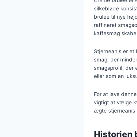
Creme brulee er e
silkebløde konsis
brulee til nye høj
raffineret smags
kaffesmag skaber 
Stjerneanis er et 
smag, der minder
smagsprofil, der e
eller som en luks
For at lave denn
vigtigt at vælge 
ægte stjerneanis 
Historien 