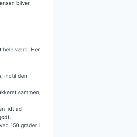
tensen bliver
et hele værd. Her
 indtil den
sukkeret sammen,
n lidt ad
godt.
ved 150 grader i