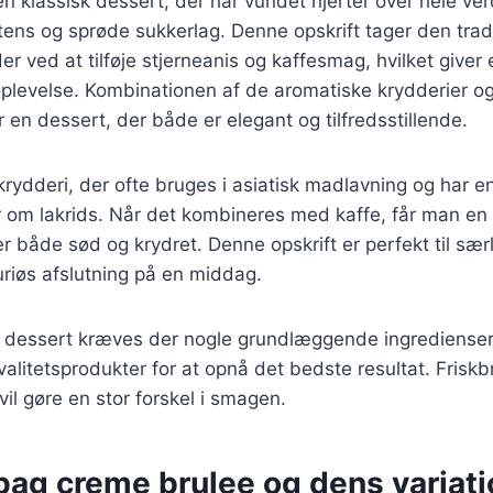
n klassisk dessert, der har vundet hjerter over hele ve
tens og sprøde sukkerlag. Denne opskrift tager den trad
der ved at tilføje stjerneanis og kaffesmag, hvilket giver
oplevelse. Kombinationen af de aromatiske krydderier o
en dessert, der både er elegant og tilfredsstillende.
krydderi, der ofte bruges i asiatisk madlavning og har en
 om lakrids. Når det kombineres med kaffe, får man en
r både sød og krydret. Denne opskrift er perfekt til særl
uriøs afslutning på en middag.
e dessert kræves der nogle grundlæggende ingredienser
kvalitetsprodukter for at opnå det bedste resultat. Frisk
vil gøre en stor forskel i smagen.
bag creme brulee og dens variati