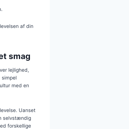
n.
levelsen af din
ret smag
er lejlighed,
 simpel
ultur med en
levelse. Uanset
n selvstændig
ed forskellige