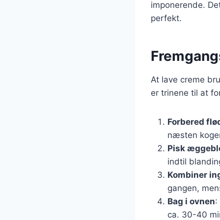
imponerende. Det e
perfekt.
Fremgangs
At lave creme bru
er trinene til at
Forbered flø
næsten koger
Pisk æggebl
indtil blandin
Kombiner in
gangen, mens
Bag i ovnen
:
ca. 30-40 minu