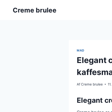
Fortsæt
Creme brulee
til
indhold
MAD
Elegant 
kaffesm
Af
Creme brulee
11
Elegant c