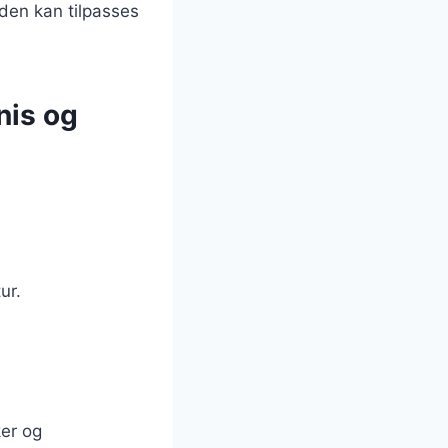
 den kan tilpasses
nis og
ur.
ker og