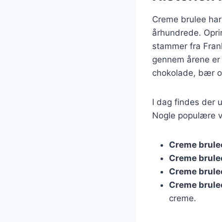
Creme brulee har e
århundrede. Opri
stammer fra Frank
gennem årene er 
chokolade, bær o
I dag findes der u
Nogle populære va
Creme brule
Creme brule
Creme brule
Creme brule
creme.