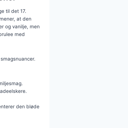
 til det 17.
mener, at den
er og vanilje, men
 brulee med
ge smagsnuancer.
niljesmag.
ladeelskere.
enterer den bløde