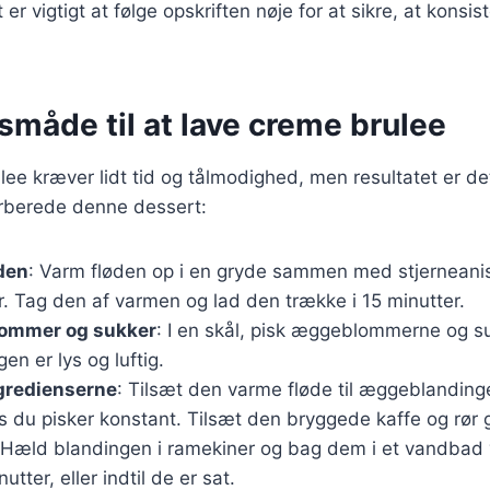
r vigtigt at følge opskriften nøje for at sikre, at konsis
måde til at lave creme brulee
lee kræver lidt tid og tålmodighed, men resultatet er d
 forberede denne dessert:
den
: Varm fløden op i en gryde sammen med stjerneanis,
. Tag den af varmen og lad den trække i 15 minutter.
ommer og sukker
: I en skål, pisk æggeblommerne og 
gen er lys og luftig.
gredienserne
: Tilsæt den varme fløde til æggeblandinge
 du pisker konstant. Tilsæt den bryggede kaffe og rør 
 Hæld blandingen i ramekiner og bag dem i et vandbad 
tter, eller indtil de er sat.