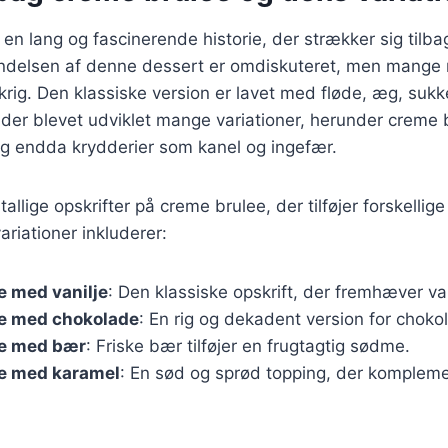
n lang og fascinerende historie, der strækker sig tilbage
ndelsen af denne dessert er omdiskuteret, men mange 
rig. Den klassiske version er lavet med fløde, æg, sukk
der blevet udviklet mange variationer, herunder creme
g endda krydderier som kanel og ingefær.
tallige opskrifter på creme brulee, der tilføjer forskelli
riationer inkluderer:
e med vanilje
: Den klassiske opskrift, der fremhæver va
e med chokolade
: En rig og dekadent version for choko
e med bær
: Friske bær tilføjer en frugtagtig sødme.
e med karamel
: En sød og sprød topping, der komplem