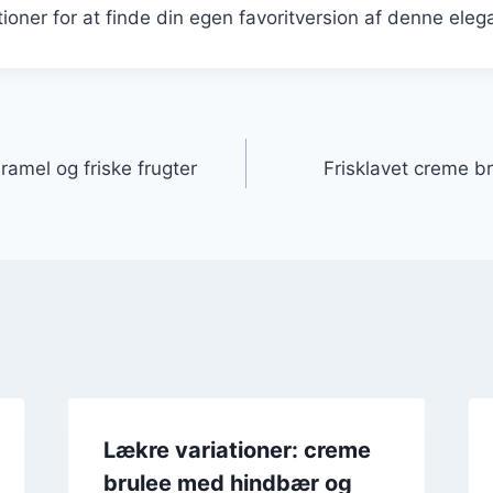
tioner for at finde din egen favoritversion af denne eleg
gation
amel og friske frugter
Frisklavet creme 
Lækre variationer: creme
brulee med hindbær og