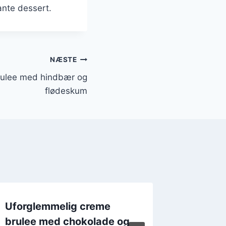
ante dessert.
NÆSTE
brulee med hindbær og
flødeskum
Uforglemmelig creme
Vanilje
brulee med chokolade og
unik sm