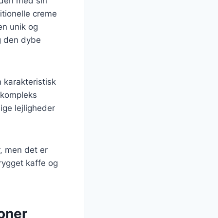
rden med sin
itionelle creme
 en unik og
g den dybe
 karakteristisk
 kompleks
ige lejligheder
, men det er
brygget kaffe og
oner