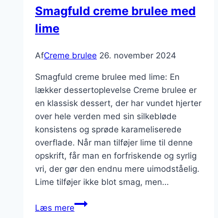
Smagfuld creme brulee med
lime
Af
Creme brulee
26. november 2024
Smagfuld creme brulee med lime: En
lækker dessertoplevelse Creme brulee er
en klassisk dessert, der har vundet hjerter
over hele verden med sin silkebløde
konsistens og sprøde karameliserede
overflade. Når man tilføjer lime til denne
opskrift, får man en forfriskende og syrlig
vri, der gør den endnu mere uimodståelig.
Lime tilføjer ikke blot smag, men…
Smagfuld
Læs mere
creme