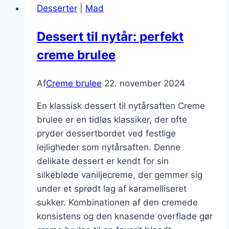
Desserter
|
Mad
med
rom
Dessert til nytår: perfekt
creme brulee
Af
Creme brulee
22. november 2024
En klassisk dessert til nytårsaften Creme
brulee er en tidløs klassiker, der ofte
pryder dessertbordet ved festlige
lejligheder som nytårsaften. Denne
delikate dessert er kendt for sin
silkebløde vaniljecreme, der gemmer sig
under et sprødt lag af karamelliseret
sukker. Kombinationen af den cremede
konsistens og den knasende overflade gør