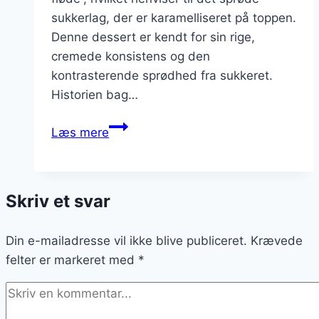
sukkerlag, der er karamelliseret på toppen.
Denne dessert er kendt for sin rige,
cremede konsistens og den
kontrasterende sprødhed fra sukkeret.
Historien bag…
Creme
Læs mere
brulee
med
sprødt
Skriv et svar
sukkerlag
til
Din e-mailadresse vil ikke blive publiceret.
dessertvin
Krævede
felter er markeret med
*