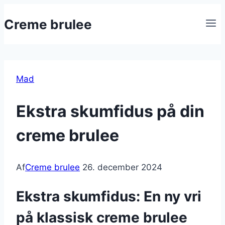
Fortsæt
Creme brulee
til
indhold
Mad
Ekstra skumfidus på din
creme brulee
Af
Creme brulee
26. december 2024
Ekstra skumfidus: En ny vri
på klassisk creme brulee