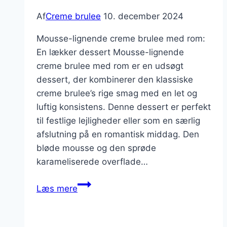
Af
Creme brulee
10. december 2024
Mousse-lignende creme brulee med rom:
En lækker dessert Mousse-lignende
creme brulee med rom er en udsøgt
dessert, der kombinerer den klassiske
creme brulee’s rige smag med en let og
luftig konsistens. Denne dessert er perfekt
til festlige lejligheder eller som en særlig
afslutning på en romantisk middag. Den
bløde mousse og den sprøde
karameliserede overflade…
Mousse-
Læs mere
lignende
creme
brulee