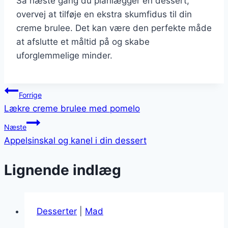
Så næste gang du planlægger en dessert,
overvej at tilføje en ekstra skumfidus til din
creme brulee. Det kan være den perfekte måde
at afslutte et måltid på og skabe
uforglemmelige minder.
Indlægsnavigation
Forrige
Lækre creme brulee med pomelo
Næste
Appelsinskal og kanel i din dessert
Lignende indlæg
Desserter
|
Mad