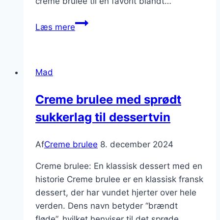
creme brulee til en favorit blandt…
Dessert
Læs mere
til
nytår:
perfekt
Mad
creme
brulee
Creme brulee med sprødt
sukkerlag til dessertvin
Af
Creme brulee
8. december 2024
Creme brulee: En klassisk dessert med en
historie Creme brulee er en klassisk fransk
dessert, der har vundet hjerter over hele
verden. Dens navn betyder “brændt
fløde”, hvilket henviser til det sprøde