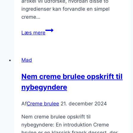
artikel vil udforske, hvordan disse to
ingredienser kan forvandle en simpel
creme…
Kanel
Læs mere
og
vanilje:
en
Mad
klassiker
i
Nem creme brulee opskrift til
creme
nybegyndere
brulee
Af
Creme brulee
21. december 2024
Nem creme brulee opskrift til
nybegyndere: En introduktion Creme
brulee er en klassisk fransk dessert, der