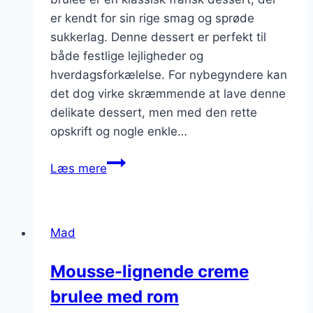
er kendt for sin rige smag og sprøde
sukkerlag. Denne dessert er perfekt til
både festlige lejligheder og
hverdagsforkælelse. For nybegyndere kan
det dog virke skræmmende at lave denne
delikate dessert, men med den rette
opskrift og nogle enkle…
Nem
Læs mere
creme
brulee
opskrift
Mad
til
nybegyndere
Mousse-lignende creme
brulee med rom