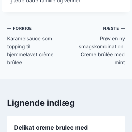
glæde både familie og venner.
Indlægsnavigation
FORRIGE
NÆSTE
Karamelsauce som
Prøv en ny
topping til
smagskombination:
hjemmelavet crème
Creme brûlée med
brûlée
mint
Lignende indlæg
Delikat creme brulee med