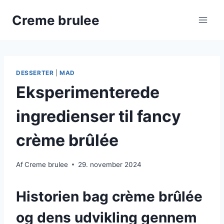
Fortsæt
Creme brulee
til
indhold
DESSERTER
|
MAD
Eksperimenterede
ingredienser til fancy
crème brûlée
Af
Creme brulee
29. november 2024
Historien bag crème brûlée
og dens udvikling gennem