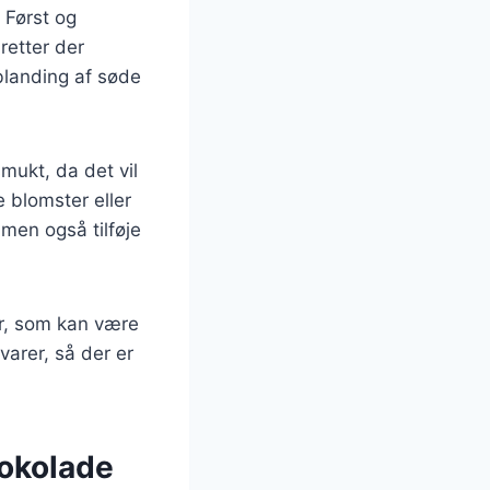
. Først og
retter der
landing af søde
smukt, da det vil
e blomster eller
 men også tilføje
er, som kan være
evarer, så der er
okolade