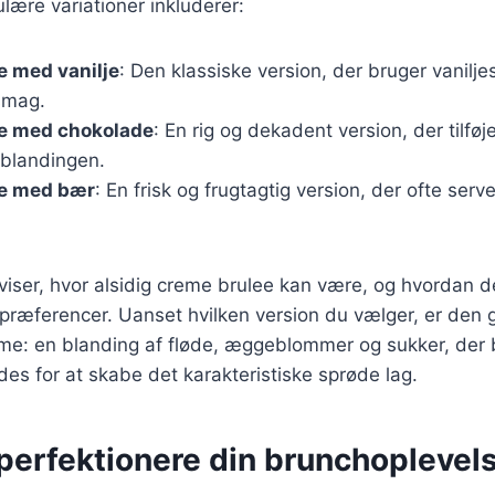
ære variationer inkluderer:
e med vanilje
: Den klassiske version, der bruger vanilje
smag.
e med chokolade
: En rig og dekadent version, der tilføj
 blandingen.
e med bær
: En frisk og frugtagtig version, der ofte ser
 viser, hvor alsidig creme brulee kan være, og hvordan d
spræferencer. Uanset hvilken version du vælger, er de
: en blanding af fløde, æggeblommer og sukker, der
es for at skabe det karakteristiske sprøde lag.
t perfektionere din brunchoplevel