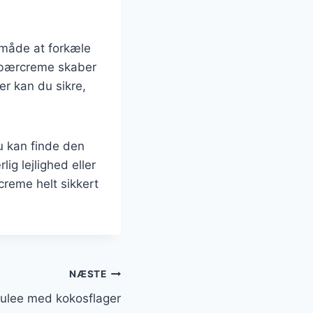
 måde at forkæle
 bærcreme skaber
er kan du sikre,
u kan finde den
ig lejlighed eller
reme helt sikkert
NÆSTE
ulee med kokosflager