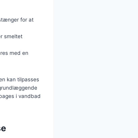
stænger for at
er smeltet
veres med en
en kan tilpasses
n grundlæggende
 bages i vandbad
se