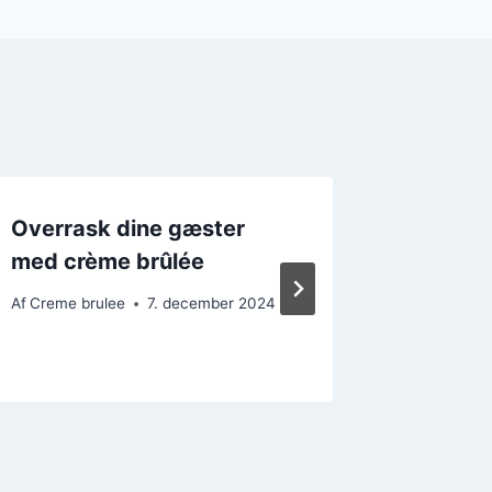
Overrask dine gæster
Klassis
med crème brûlée
med lak
Af
Creme brulee
7. december 2024
Af
Creme b