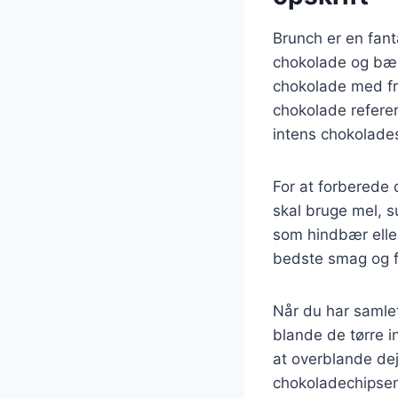
Brunch er en fan
chokolade og bær
chokolade med fr
chokolade referer
intens chokolad
For at forberede 
skal bruge mel, 
som hindbær eller
bedste smag og fr
Når du har samle
blande de tørre i
at overblande dej
chokoladechipsene