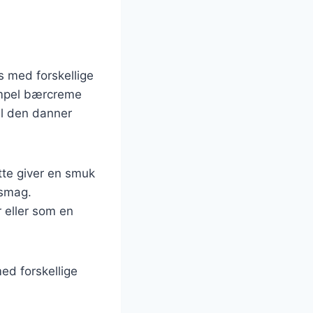
s med forskellige
simpel bærcreme
il den danner
ette giver en smuk
 smag.
 eller som en
ed forskellige