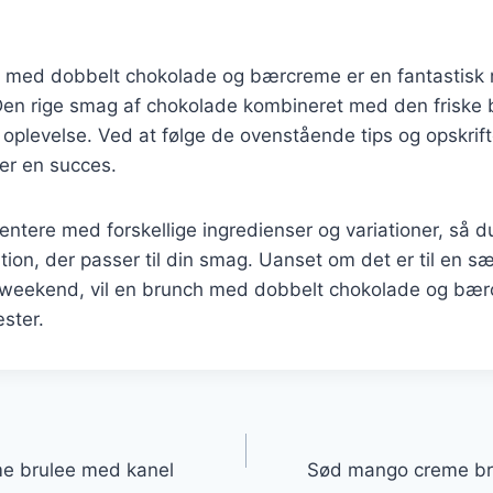
h med dobbelt chokolade og bærcreme er en fantastisk
Den rige smag af chokolade kombineret med den friske
oplevelse. Ved at følge de ovenstående tips og opskrift
ver en succes.
ntere med forskellige ingredienser og variationer, så d
on, der passer til din smag. Uanset om det er til en særl
 weekend, vil en brunch med dobbelt chokolade og bærc
ster.
gation
me brulee med kanel
Sød mango creme br