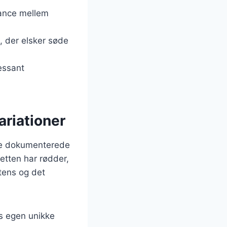
lance mellem
, der elsker søde
ressant
ariationer
ste dokumenterede
retten har rødder,
tens og det
es egen unikke