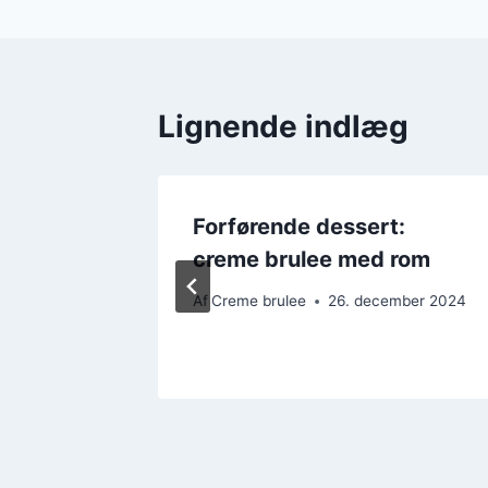
Lignende indlæg
t:
Forførende dessert:
 mango
creme brulee med rom
mber 2024
Af
Creme brulee
26. december 2024