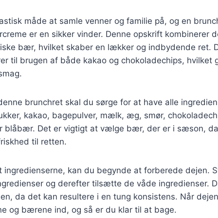
tastisk måde at samle venner og familie på, og en brun
creme er en sikker vinder. Denne opskrift kombinerer d
iske bær, hvilket skaber en lækker og indbydende ret. 
er til brugen af både kakao og chokoladechips, hvilket 
esmag.
denne brunchret skal du sørge for at have alle ingredien
sukker, kakao, bagepulver, mælk, æg, smør, chokoladech
 blåbær. Det er vigtigt at vælge bær, der er i sæson, da
iskhed til retten.
t ingredienserne, kan du begynde at forberede dejen. S
ngredienser og derefter tilsætte de våde ingredienser. De
en, da det kan resultere i en tung konsistens. Når dejen 
 og bærene ind, og så er du klar til at bage.