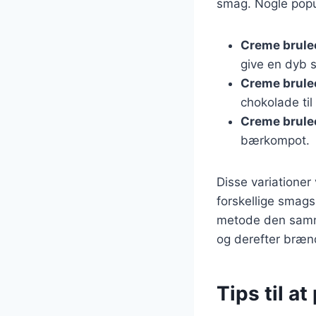
smag. Nogle popul
Creme brule
give en dyb 
Creme brule
chokolade til
Creme brule
bærkompot.
Disse variationer
forskellige smag
metode den samme
og derefter brænd
Tips til a