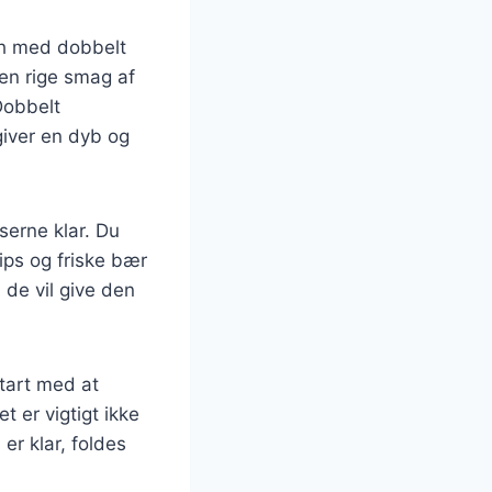
ch med dobbelt
en rige smag af
Dobbelt
giver en dyb og
serne klar. Du
ips og friske bær
 de vil give den
tart med at
t er vigtigt ikke
er klar, foldes