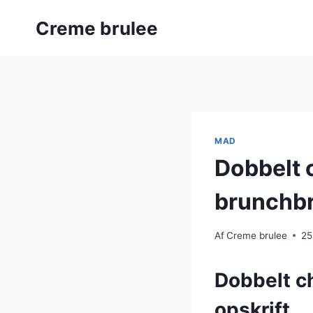
Fortsæt
Creme brulee
til
indhold
MAD
Dobbelt 
brunchb
Af
Creme brulee
25
Dobbelt c
opskrift