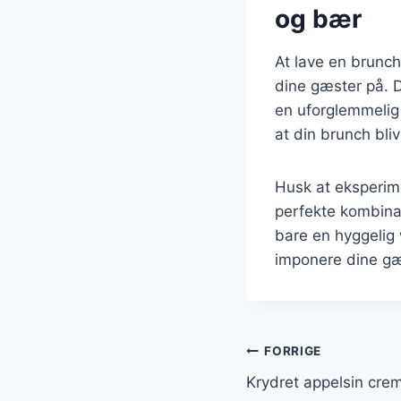
og bær
At lave en brunc
dine gæster på. 
en uforglemmelig 
at din brunch bli
Husk at eksperime
perfekte kombinati
bare en hyggelig
imponere dine gæ
Indlægsnavi
FORRIGE
Krydret appelsin cre