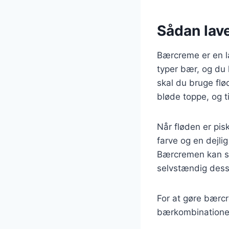
Sådan lave
Bærcreme er en læ
typer bær, og du 
skal du bruge flø
bløde toppe, og t
Når fløden er pisk
farve og en dejlig
Bærcremen kan se
selvstændig dess
For at gøre bærc
bærkombinationer