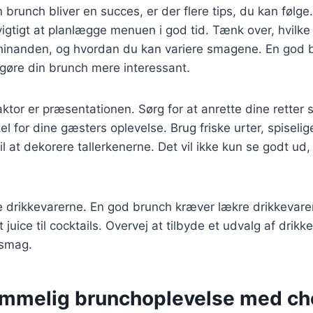
in brunch bliver en succes, er der flere tips, du kan følge
igtigt at planlægge menuen i god tid. Tænk over, hvilke 
inanden, og hvordan du kan variere smagene. En god b
l gøre din brunch mere interessant.
aktor er præsentationen. Sørg for at anrette dine retter 
el for dine gæsters oplevelse. Brug friske urter, spiselig
til at dekorere tallerkenerne. Det vil ikke kun se godt ud,
ke drikkevarerne. En god brunch kræver lækre drikkevar
t juice til cocktails. Overvej at tilbyde et udvalg af drikk
 smag.
emmelig brunchoplevelse med ch