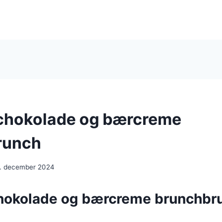
chokolade og bærcreme
runch
. december 2024
hokolade og bærcreme brunchbr