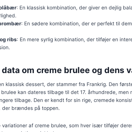
blåbær
: En klassisk kombination, der giver en dejlig ba
lighed.
 brombær
: En sødere kombination, der er perfekt til dem
og ribs
: En mere syrlig kombination, der tilføjer en inte
ion.
 data om creme brulee og dens v
en klassisk dessert, der stammer fra Frankrig. Den før
 brulee kan dateres tilbage til det 17. århundrede, men 
gere tilbage. Den er kendt for sin rige, cremede konsis
, der brændes på toppen.
variationer af creme brulee, som hver især tilføjer der