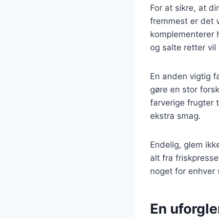
For at sikre, at d
fremmest er det v
komplementerer h
og salte retter vi
En anden vigtig f
gøre en stor forsk
farverige frugter 
ekstra smag.
Endelig, glem ik
alt fra friskpresse
noget for enhver
En uforgl